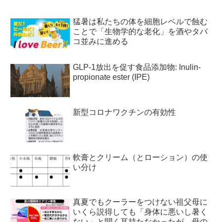
猛暑は私たちの体を細胞レベルで蝕む
ことで「生物学的な老化」を酒やタバ
コ並みに進める
GLP-1放出を促す食品添加物: Inulin-
propionate ester (IPE)
新型コロナワクチンの有効性
軟膏とクリーム（とローション）の使
い分け
真夏でもクーラーをつけない祖父母に
いくら説得しても「身体に悪いし暑く
ない」と聞く耳持たなかったが、母の