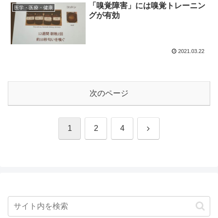
「嗅覚障害」には嗅覚トレーニン
医学・医療・健康
グが有効
2021.03.22
次のページ
次
1
2
4
へ