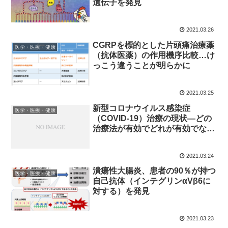
遺伝子を発見
2021.03.26
CGRPを標的とした片頭痛治療薬
医学・医療・健康
（抗体医薬）の作用機序比較…け
っこう違うことが明らかに
2021.03.25
新型コロナウイルス感染症
医学・医療・健康
（COVID-19）治療の現状—どの
治療法が有効でどれが有効でない
か
2021.03.24
潰瘍性大腸炎、患者の90％が持つ
医学・医療・健康
自己抗体（インテグリンαVβ6に
対する）を発見
2021.03.23