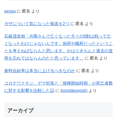
aespa
に
匿名
より
ガザについて気になった報道を2つ
に
匿名
より
石破茂首相「兵隊さんで亡くなった方々の6割は戦って亡
くなったわけじゃないんです。病死や餓死だったというこ
とを考えねばならんと思います。やはりきちんと過去の直
視を忘れてはならんのだと思っています」
に
匿名
より
食料自給率は本当に上げるべきなのか
に
匿名
より
コロナワクチン、デマ対策と「接種開始時期」が死亡者数
に対する影響を比較した話
に
kunotakayoshi
より
アーカイブ