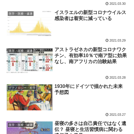
2021.03.30
イスラエルの新型コロナウイルス
医学・医療・健康
感染者は着実に減っている
2021.03.29
アストラゼネカの新型コロナワク
医学・医療・健康
チン、有効率10％で南ア型に効果
なし、南アフリカの治験結果
2021.03.28
1930年にドイツで描かれた未来
テクノロジー・科学
予想図
2021.03.27
昼寝の多さは自己責任ではなく遺
医学・医療・健康
伝？ 昼寝と生活習慣病に関わる