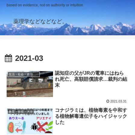
based on evidence, not on authority or intuition
薬理学などなどなど。
2021-03
認知症の父がJRの電車にはねら
生活・社会・政治・経済
れ死亡、高額賠償請求…裁判の結
末
2021.03.31
コナジラミは、植物毒素を中和す
教育・研究・大学
る植物解毒遺伝子をハイジャック
した