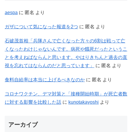
aespa
に
匿名
より
ガザについて気になった報道を2つ
に
匿名
より
石破茂首相「兵隊さんで亡くなった方々の6割は戦って亡
くなったわけじゃないんです。病死や餓死だったというこ
とを考えねばならんと思います。やはりきちんと過去の直
視を忘れてはならんのだと思っています」
に
匿名
より
食料自給率は本当に上げるべきなのか
に
匿名
より
コロナワクチン、デマ対策と「接種開始時期」が死亡者数
に対する影響を比較した話
に
kunotakayoshi
より
アーカイブ