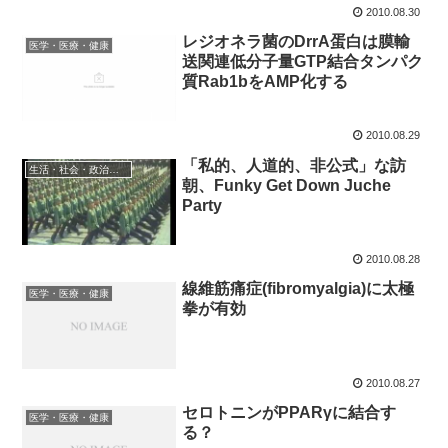
2010.08.30
レジオネラ菌のDrrA蛋白は膜輸
医学・医療・健康
送関連低分子量GTP結合タンパク
質Rab1bをAMP化する
2010.08.29
「私的、人道的、非公式」な訪
生活・社会・政治・経済
朝、Funky Get Down Juche
Party
2010.08.28
線維筋痛症(fibromyalgia)に太極
医学・医療・健康
拳が有効
2010.08.27
セロトニンがPPARγに結合す
医学・医療・健康
る？