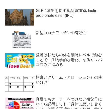
GLP-1放出を促す食品添加物: Inulin-
propionate ester (IPE)
新型コロナワクチンの有効性
猛暑は私たちの体を細胞レベルで蝕む
ことで「生物学的な老化」を酒やタバ
コ並みに進める
軟膏とクリーム（とローション）の使
い分け
真夏でもクーラーをつけない祖父母に
いくら説得しても「身体に悪いし暑く
ない」と聞く耳持たなかったが、母の