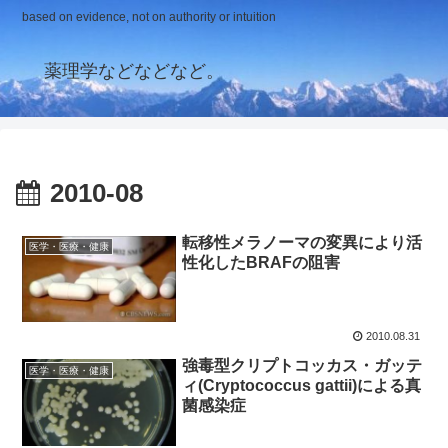
based on evidence, not on authority or intuition
薬理学などなどなど。
2010-08
転移性メラノーマの変異により活
医学・医療・健康
性化したBRAFの阻害
2010.08.31
強毒型クリプトコッカス・ガッテ
医学・医療・健康
ィ(Cryptococcus gattii)による真
菌感染症