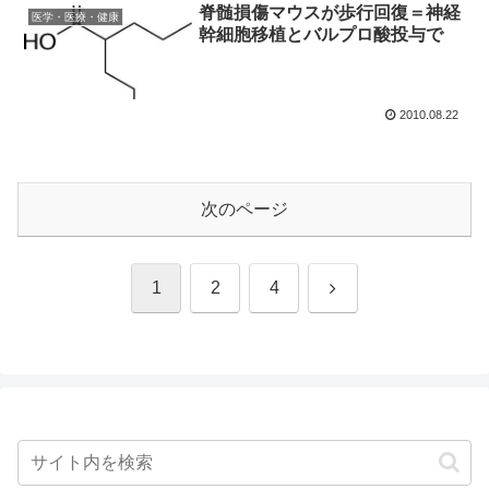
脊髄損傷マウスが歩行回復＝神経
医学・医療・健康
幹細胞移植とバルプロ酸投与で
2010.08.22
次のページ
次
1
2
4
へ