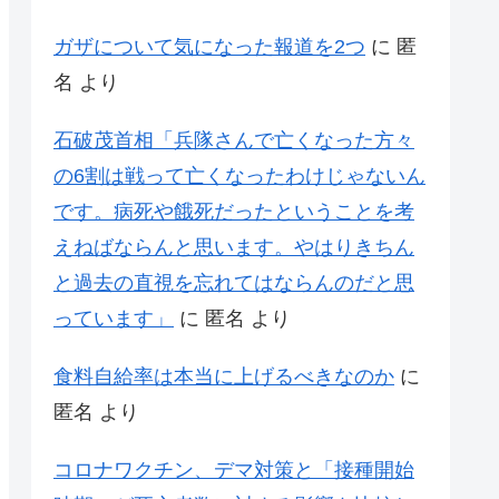
ガザについて気になった報道を2つ
に
匿
名
より
石破茂首相「兵隊さんで亡くなった方々
の6割は戦って亡くなったわけじゃないん
です。病死や餓死だったということを考
えねばならんと思います。やはりきちん
と過去の直視を忘れてはならんのだと思
っています」
に
匿名
より
食料自給率は本当に上げるべきなのか
に
匿名
より
コロナワクチン、デマ対策と「接種開始