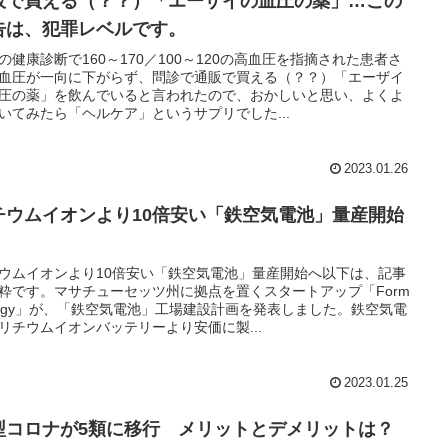
販で買える（？？）「エーザイの血圧の薬」…この
告は、犯罪レベルです。
の健康診断で160～170／100～120の高血圧を指摘された患者さ
血圧が一向に下がらず、問診で通販で買える（？？）「エーザイ
圧の薬」を飲んでいると言われたので、おかしいと思い、よくよ
いてみたら「ヘルケア」というサプリでした...
2023.01.26
チウムイオンより10倍安い「鉄空気電池」量産開始
ウムイオンより10倍安い「鉄空気電池」量産開始へ以下は、記事
粋です。マサチューセッツ州に拠点を置くスタートアップ「Form
ergy」が、「鉄空気電池」工場建設計画を発表しました。鉄空気電
リチウムイオンバッテリーより安価に製...
2023.01.25
型コロナが5類に移行 メリットとデメリットは？