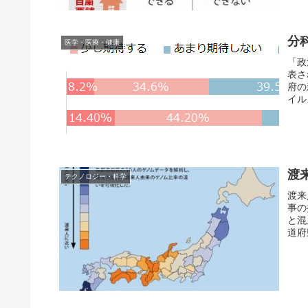
分
医学・医療・健康
「政
表さ
府の
イル
渡
テクノロジー・科学
渡来
事の
と混
道府