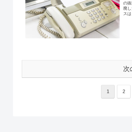
の抜
廃し
スは
次
1
2