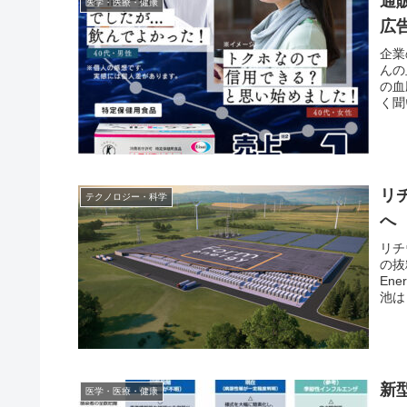
通
医学・医療・健康
広
企業
んの
の血
く聞
リ
テクノロジー・科学
へ
リチ
の抜
En
池は
新
医学・医療・健康