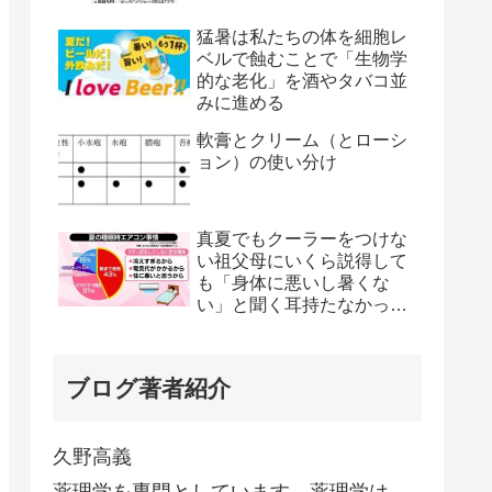
猛暑は私たちの体を細胞レ
ベルで蝕むことで「生物学
的な老化」を酒やタバコ並
みに進める
軟膏とクリーム（とローシ
ョン）の使い分け
真夏でもクーラーをつけな
い祖父母にいくら説得して
も「身体に悪いし暑くな
い」と聞く耳持たなかった
が、母のとある一言で翌日
から嘘みたいに部屋が冷え
るようになった
ブログ著者紹介
久野高義
薬理学を専門としています。薬理学は、