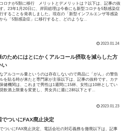
コロナが5類に移行 メリットとデメリットは？以下は、記事の抜
す。23年1月20日に、岸田総理は今春にも新型コロナを5類感染症
行することを発表しました。現在の「新型インフルエンザ等感染
から「5類感染症」に移行すると、どのような...
2023.01.24
康のためにはとにかくアルコール摂取を減らした方
いい
なアルコール量というのは存在しないので商品に「がん」の警告
ルを貼る時が来たと専門家が主張以下は、記事の抜粋です。カナ
保健機関は、これまで男性は1週間に15杯、女性は10杯としてい
奨飲酒上限量を変更し、男女共に週に2杯以下とす...
2023.01.23
国でついにFAX廃止決定
でついにFAX廃止決定、電話会社の対応義務を撤廃以下は、記事