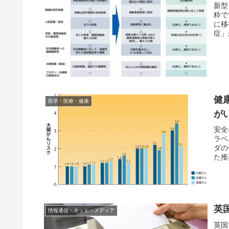
新型
粋で
に移
症」
健
医学・医療・健康
が
安全
ラベ
ダの
た推
英
情報通信・ネット・メディア
英国