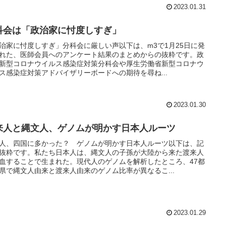
2023.01.31
科会は「政治家に忖度しすぎ」
治家に忖度しすぎ」分科会に厳しい声以下は、m3で1月25日に発
れた、医師会員へのアンケート結果のまとめからの抜粋です。政
新型コロナウイルス感染症対策分科会や厚生労働省新型コロナウ
ス感染症対策アドバイザリーボードへの期待を尋ね...
2023.01.30
来人と縄文人、ゲノムが明かす日本人ルーツ
人、四国に多かった？ ゲノムが明かす日本人ルーツ以下は、記
抜粋です。私たち日本人は、縄文人の子孫が大陸から来た渡来人
血することで生まれた。現代人のゲノムを解析したところ、47都
県で縄文人由来と渡来人由来のゲノム比率が異なるこ...
2023.01.29