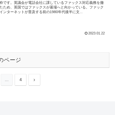
粋です。英議会が電話会社に課しているファックス対応義務を撤
たため、英国ではファックスが墓場へと向かっている。ファック
インターネットが普及する前の1980年代後半に文...
2023.01.22
のページ
次
…
4
へ