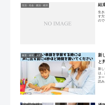
結
生活・社会・政治・経済
生き
す方
ので
新
教育・研究・大学
と
新し
は、
ター
読み