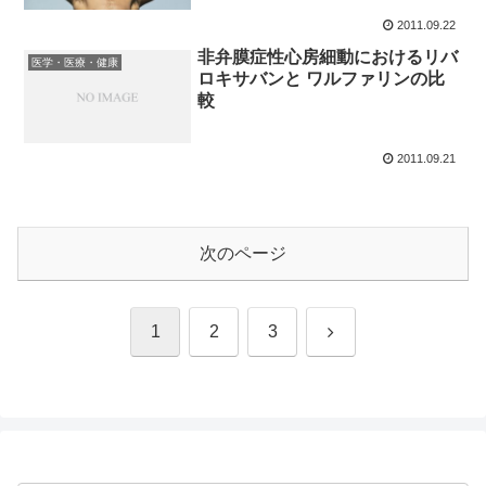
2011.09.22
非弁膜症性心房細動におけるリバ
医学・医療・健康
ロキサバンと ワルファリンの比
較
2011.09.21
次のページ
次
1
2
3
へ