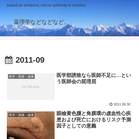
based on evidence, not on authority or intuition
薬理学などなどなど。
2011-09
医学部誘致なら医師不足に…とい
医学・医療・健康
う医師会の屁理屈
2011.09.30
眼瞼黄色腫と角膜環の虚血性心疾
医学・医療・健康
患および死亡におけるリスク予測
因子としての意義