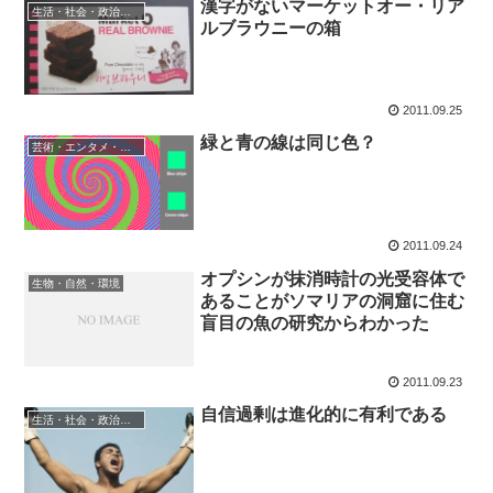
漢字がないマーケットオー・リア
生活・社会・政治・経済
ルブラウニーの箱
2011.09.25
緑と青の線は同じ色？
芸術・エンタメ・いろいろ
2011.09.24
オプシンが抹消時計の光受容体で
生物・自然・環境
あることがソマリアの洞窟に住む
盲目の魚の研究からわかった
2011.09.23
自信過剰は進化的に有利である
生活・社会・政治・経済