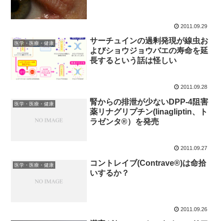
2011.09.29
サーチュインの過剰発現が線虫お
医学・医療・健康
よびショウジョウバエの寿命を延
長するという話は怪しい
2011.09.28
腎からの排泄が少ないDPP-4阻害
医学・医療・健康
薬リナグリプチン(linagliptin、ト
ラゼンタ®）を発売
2011.09.27
コントレイブ(Contrave®)は命拾
医学・医療・健康
いするか？
2011.09.26