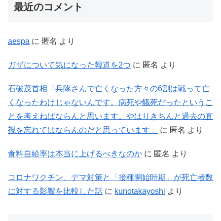
最近のコメント
aespa
に
匿名
より
ガザについて気になった報道を2つ
に
匿名
より
石破茂首相「兵隊さんで亡くなった方々の6割は戦って亡
くなったわけじゃないんです。病死や餓死だったというこ
とを考えねばならんと思います。やはりきちんと過去の直
視を忘れてはならんのだと思っています」
に
匿名
より
食料自給率は本当に上げるべきなのか
に
匿名
より
コロナワクチン、デマ対策と「接種開始時期」が死亡者数
に対する影響を比較した話
に
kunotakayoshi
より