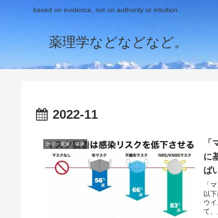
based on evidence, not on authority or intuition
薬理学などなどなど。
2022-11
「
医学・医療・健康
に
ば
で
「マ
以下
ウイ
て、