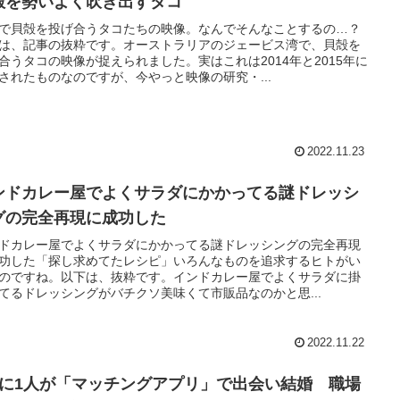
殻を勢いよく吹き出すタコ
で貝殻を投げ合うタコたちの映像。なんでそんなことするの…？
は、記事の抜粋です。オーストラリアのジェービス湾で、貝殻を
合うタコの映像が捉えられました。実はこれは2014年と2015年に
されたものなのですが、今やっと映像の研究・...
2022.11.23
ンドカレー屋でよくサラダにかかってる謎ドレッシ
グの完全再現に成功した
ドカレー屋でよくサラダにかかってる謎ドレッシングの完全再現
功した「探し求めてたレシピ」いろんなものを追求するヒトがい
のですね。以下は、抜粋です。インドカレー屋でよくサラダに掛
てるドレッシングがバチクソ美味くて市販品なのかと思...
2022.11.22
人に1人が「マッチングアプリ」で出会い結婚 職場