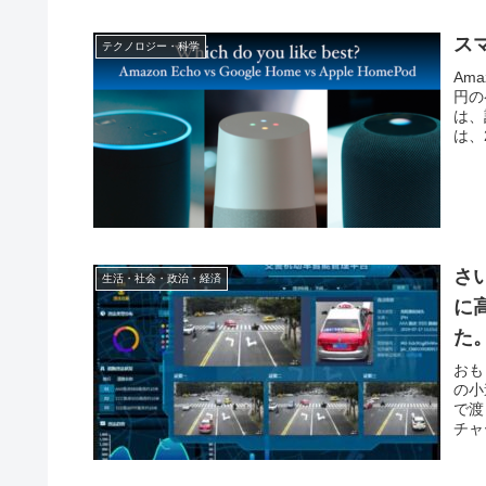
ス
テクノロジー・科学
Am
円の
は、
は、2
さ
生活・社会・政治・経済
に
た
そ
おも
の小
始
で渡
チャ