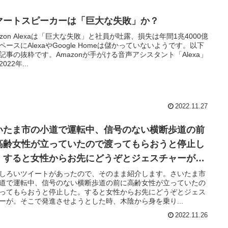
マートスピーカーは「巨大な失敗」か？
azon Alexaは「巨大な失敗」と社員が吐露、損失は年間1兆4000億
ペースにAlexaやGoogle Homeは儲かっていないようです。以下
記事の抜粋です。Amazonが手がける音声アシスタント「Alexa」
022年...
2022.11.27
いたま市の小道で運転中、信号のない横断歩道の前
高齢女性が立っていたので渡ってもらおうと停止し
。すると女性からお先にどうぞとジェスチャーが。
こで発進させようとした時、木陰から身を乗り出し
しろいツイートがあったので、そのまま紹介します。さいたま市
道で運転中、信号のない横断歩道の前に高齢女性が立っていたの
めた警察官を発見した。
ってもらおうと停止した。すると女性からお先にどうぞとジェス
ーが。そこで発進させようとした時、木陰から身を乗り...
2022.11.26