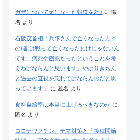
ガザについて気になった報道を2つ
に
匿
名
より
石破茂首相「兵隊さんで亡くなった方々
の6割は戦って亡くなったわけじゃないん
です。病死や餓死だったということを考
えねばならんと思います。やはりきちん
と過去の直視を忘れてはならんのだと思
っています」
に
匿名
より
食料自給率は本当に上げるべきなのか
に
匿名
より
コロナワクチン、デマ対策と「接種開始