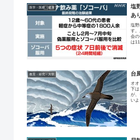
塩
医学・医療・健康
あ
塩野
す。
会の
は1
台
教育・研究・大学
オオ
下は
が、
いよ