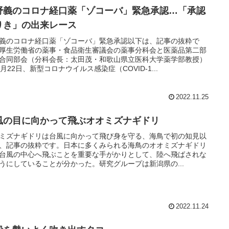
野義のコロナ経口薬「ゾコーバ」緊急承認…「承認
りき」の出来レース
義のコロナ経口薬「ゾコーバ」緊急承認以下は、記事の抜粋で
厚生労働省の薬事・食品衛生審議会の薬事分科会と医薬品第二部
合同部会（分科会長：太田茂・和歌山県立医科大学薬学部教授）
1月22日、新型コロナウイルス感染症（COVID-1...
2022.11.25
風の目に向かって飛ぶオオミズナギドリ
ミズナギドリは台風に向かって飛び身を守る、海鳥で初の知見以
、記事の抜粋です。日本に多くみられる海鳥のオオミズナギドリ
台風の中心へ飛ぶことを重要な手がかりとして、陸へ飛ばされな
うにしていることが分かった。研究グループは新潟県の...
2022.11.24