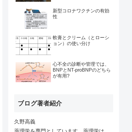
新型コロナワクチンの有効
性
軟膏とクリーム（とローシ
ョン）の使い分け
心不全の診断や管理では、
BNPとNT-proBNPのどちら
が有用?
ブログ著者紹介
久野高義
薬理学を専門としています。薬理学は、