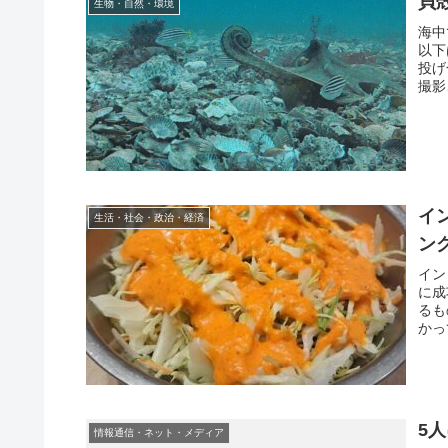
貝
生物・自然・環境
海中
以下
投げ
撮影
イ
生活・社会・政治・経済
ン
イン
に成
るも
かっ
5
情報通信・ネット・メディア