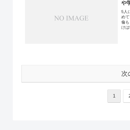
や
5人
めて
倫も
けは
次
1