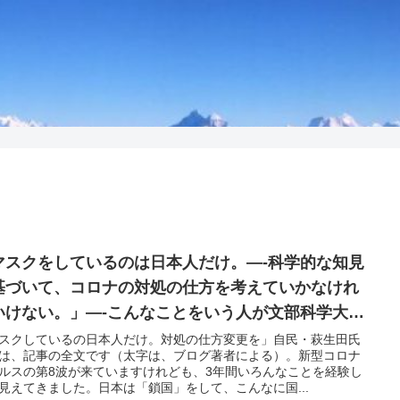
マスクをしているのは日本人だけ。—-科学的な知見
基づいて、コロナの対処の仕方を考えていかなけれ
いけない。」—-こんなことをいう人が文部科学大臣
した。
スクしているの日本人だけ。対処の仕方変更を」自民・萩生田氏
は、記事の全文です（太字は、ブログ著者による）。新型コロナ
ルスの第8波が来ていますけれども、3年間いろんなことを経験し
見えてきました。日本は「鎖国」をして、こんなに国...