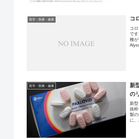
コ
医学・医療・健康
コロ
です
種が
Aly
新
医学・医療・健康
の
新型
抜粋
製の
に、