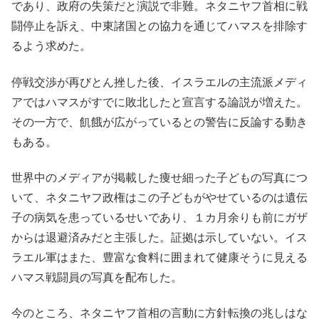
であり、政府の失策だと演説で非難。ネタニヤフ首相に戦
闘停止を訴え、中東諸国との協力を通じてハマスを排除す
るよう求めた。
停戦交渉が再びとん挫した後、イスラエルの主流派メディ
アではハマスがすでに敗北したと宣言する論説が増えた。
その一方で、飢餓が広がっているとの警告に反論する動き
もある。
世界中のメディアが掲載した痩せ細った子どもの写真につ
いて、ネタニヤフ政権はこの子どもがやせているのは遺伝
子の病気を患っているせいであり、１カ月余りも前にガザ
からは退避済みだと主張した。証拠は示していない。イス
ラエル軍はまた、豊富な食料に囲まれて健康そうに見える
ハマス戦闘員の写真を配布した。
今のところ、ネタニヤフ首相の言動に方針転換の兆しはな