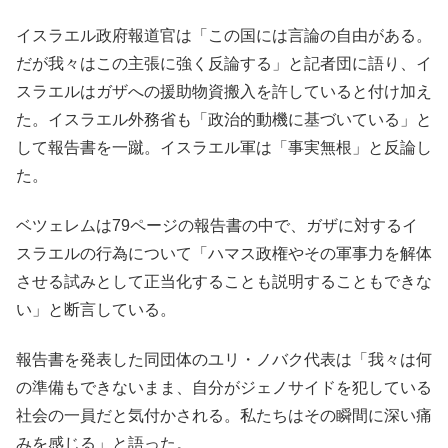
イスラエル政府報道官は「この国には言論の自由がある。
だが我々はこの主張に強く反論する」と記者団に語り、イ
スラエルはガザへの援助物資搬入を許していると付け加え
た。イスラエル外務省も「政治的動機に基づいている」と
して報告書を一蹴。イスラエル軍は「事実無根」と反論し
た。
ベツェレムは79ページの報告書の中で、ガザに対するイ
スラエルの行為について「ハマス政権やその軍事力を解体
させる試みとして正当化することも説明することもできな
い」と断言している。
報告書を発表した同団体のユリ・ノバク代表は「我々は何
の準備もできないまま、自分がジェノサイドを犯している
社会の一員だと気付かされる。私たちはその瞬間に深い痛
みを感じる」と語った。