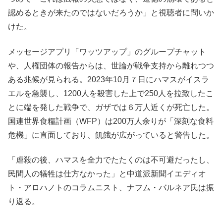
認めるときが来たのではないだろうか」と視聴者に問いか
けた。
メッセージアプリ「ワッツアップ」のグループチャット
や、人権団体の報告からは、世論が戦争支持から離れつつ
ある兆候が見られる。2023年10月７日にハマスがイスラ
エルを急襲し、1200人を殺害した上で250人を拉致したこ
とに端を発した戦争で、ガザでは６万人近くが死亡した。
国連世界食糧計画（WFP）は200万人余りが「深刻な食料
危機」に直面しており、飢餓が広がっていると警告した。
「虐殺の後、ハマスを全力でたたくのは不可避だったし、
民間人の犠牲は仕方なかった」と中道派新聞イエディオ
ト・アロハノトのコラムニスト、ナフム・バルネア氏は振
り返る。