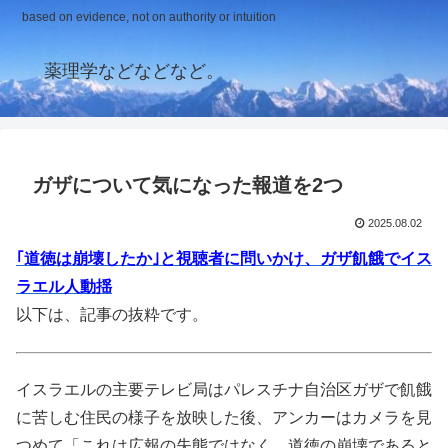
based on evidence, not on authority or intuition
薬理学などなどなど。
ガザについて気になった報道を2つ
2025.08.02
｢道徳は崩壊したか｣と視聴者に問いかけ、ガザ飢餓でイス
ラエル人動揺
以下は、記事の抜粋です。
イスラエルの主要テレビ局はパレスチナ自治区ガザで飢餓
に苦しむ住民の様子を放映した後、アンカーはカメラを見
つめて「これは広報の失態ではなく、道徳の崩壊であると