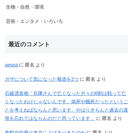
生物・自然・環境
芸術・エンタメ・いろいろ
最近のコメント
aespa
に
匿名
より
ガザについて気になった報道を2つ
に
匿名
より
石破茂首相「兵隊さんで亡くなった方々の6割は戦って亡
くなったわけじゃないんです。病死や餓死だったというこ
とを考えねばならんと思います。やはりきちんと過去の直
視を忘れてはならんのだと思っています」
に
匿名
より
食料自給率は本当に上げるべきなのか
に
匿名
より