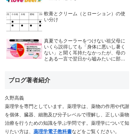
軟膏とクリーム（とローション）の使
い分け
真夏でもクーラーをつけない祖父母に
いくら説得しても「身体に悪いし暑く
ない」と聞く耳持たなかったが、母の
とある一言で翌日から嘘みたいに部屋
が冷えるようになった
ブログ著者紹介
久野高義
薬理学を専門としています。薬理学は、薬物の作用や代謝
を個体、臓器、細胞及び分子レベルで理解し、正しい薬物
治療を行うための知識を学ぶ学問です。薬理学について知
りたい方は、
薬理学電子教科書
などをご覧ください。