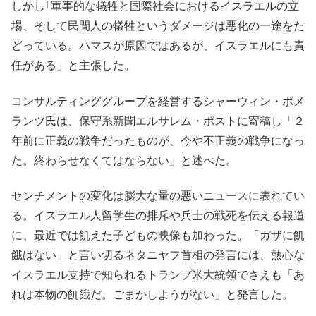
しかし｢軍事的な犠牲と国際社会におけるイスラエルの立
場、そして民間人の犠牲というダメージは悪化の一途をた
どっている。ハマスが原因ではあるが、イスラエルにも責
任がある」と主張した。
コンサルティンググループを経営するシャーウィン・ポメ
ランツ氏は、保守系新聞エルサレム・ポストに寄稿し「２
年前に正義の戦争だったものが、今や不正義の戦争になっ
た。終わらせなくてはならない」と述べた。
センチメントの変化は膨大な量の悪いニュースに表れてい
る。イスラエル人留学生の排斥や兵士の戦死を伝える報道
に、最近では飢えた子どもの映像も加わった。「ガザに飢
餓はない」と言い切るネタニヤフ首相の発言には、熱心な
イスラエル支持で知られるトランプ米大統領でさえも「あ
れは本物の飢餓だ。ごまかしようがない」と発言した。