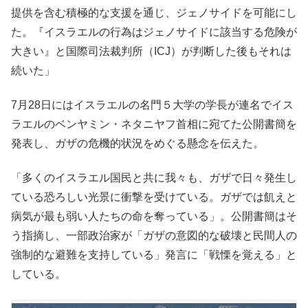
提供を含む積極的な支援を通じ、ジェノサイドを可能にし
た。『イスラエルの行為はジェノサイドに該当する危険が
大きい』と国際司法裁判所（ICJ）が判断した後もそれは
続いた」
7月28日にはイスラエルの名門５大学の学長が連名でイス
ラエルのベンヤミン・ネタニヤフ首相に宛てた公開書簡を
発表し、ガザの危機的状況をめぐる懸念を伝えた。
「多くのイスラエル国民と共に我々も、ガザで日々発生し
ている恐ろしい光景に衝撃を受けている。ガザでは飢えと
病気が最も弱い人たちの命を奪っている」。公開書簡はそ
う指摘し、一部政治家が「ガザの意図的な破壊と民間人の
強制的な避難を支持している」発言に「戦慄を覚える」と
している。