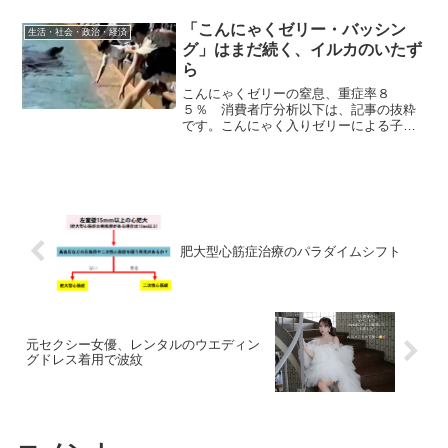
のライフスタイルが関係していること
が、新たな研究で明らかになった。特に
「こんにゃくゼリー・バッシン
生活・社会・政治・経済
喫煙はがんの最大のリス...
グ」はまだ続く、イルカのいたず
ら
こんにゃくゼリーの窒息、重症率８
５％ 消費者庁分析以下は、記事の抜粋
です。こんにゃく入りゼリーによる子ど
もやお年寄りの窒息事故防止策を検討し
ている消費者庁は6月30日、都市部を中心
に2006～08年に救急搬送された約4千件
の窒息事故のうち、...
肥大型心筋症治療のパラダイムシフト
元セクシー女優、レンタルのウエディン
グドレス着用で波紋