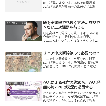
は、記事の抜粋です。本稿では環境省、
および福島県が計画中の県民ゲノム調査
を例に考えてみたい。県民健康調査の一
環として行われる事業である。この件が
初めて公になったのは8月30日だ。細野豪
志・環境大臣(当時)...
嘘を高確率で見抜く方法…無視で
テクノロジー・科学
きない二次課題を与える
嘘を高確率で見抜く方法、イギリスの研
究者が明かす 特別な道具は必要な
く......あまり使うことはなさそうです
が、簡単で有効そうな方法です。以下
は、記事の抜粋です。英ポーツマス大学
などの研究者たちが、効果的に相手の嘘
リニア中央新幹線って必要なの？
生活・社会・政治・経済
を見破る方法を論文で明か...
リニア中央新幹線って必要なの？以下
は、記事の抜粋です。静岡県の川勝知事
が辞任して、2027年に開業する予定だっ
たリニア中央新幹線の名古屋までの路線
も、ようやく工事を再開できそうです。
でもそれは本当に必要なんでしょうか？
Q. リニア中央新幹線...
がんによる死亡の約30％、がん発
医学・医療・健康
症の約20％は喫煙に起因する
がんによる死亡の半数近くとがん症例の4
割にライフスタイルが関係以下は、記事
の抜粋です。がんによる死亡の半数近く
とがん症例の4割に、喫煙や運動不足など