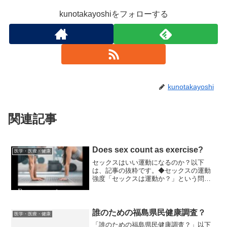
kunotakayoshiをフォローする
kunotakayoshi
関連記事
Does sex count as exercise?
医学・医療・健康
セックスはいい運動になるのか？以下
は、記事の抜粋です。◆セックスの運動
強度「セックスは運動か？」という問い
に対する科学界の回答はおおむね「イエ
ス」となります。スペインのアルメリア
大学とムルシア大学の研究者らは、性行
為に伴う「身体的要求」、つ...
誰のための福島県民健康調査？
医学・医療・健康
「誰のための福島県民健康調査？」以下