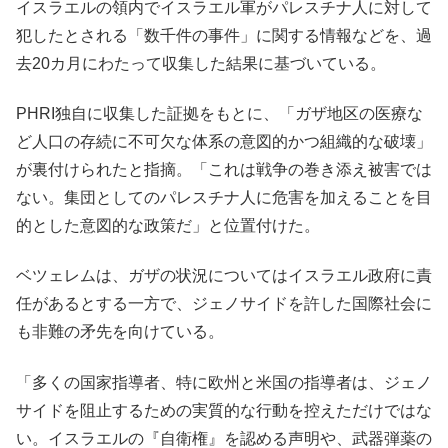
イスラエルの領内でイスラエル軍がパレスチナ人に対して
犯したとされる「数千件の事件」に関する情報などを、過
去20カ月にわたって収集した結果に基づいている。
PHRI独自に収集した証拠をもとに、「ガザ地区の医療な
ど人口の存続に不可欠な体系の意図的かつ組織的な破壊」
が裏付けられたと指摘。「これは戦争の巻き添え被害では
ない。集団としてのパレスチナ人に危害を加えることを目
的とした意図的な政策だ」と位置付けた。
ベツェレムは、ガザの状況についてはイスラエル政府に責
任があるとする一方で、ジェノサイドを許した国際社会に
も非難の矛先を向けている。
「多くの国家指導者、特に欧州と米国の指導者は、ジェノ
サイドを阻止するための実質的な行動を控えただけではな
い。イスラエルの『自衛権』を認める声明や、武器弾薬の