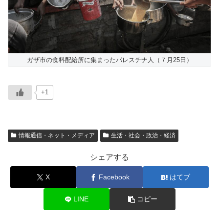
ガザ市の食料配給所に集まったパレスチナ人（７月25日）
+1
情報通信・ネット・メディア
生活・社会・政治・経済
シェアする
X
Facebook
はてブ
LINE
コピー