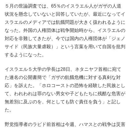
５月の世論調査では、65％のイスラエル人がガザの人道
状況を懸念していないと回答していたが、最近になってイ
スラエルのメディアでは飢餓問題が大きく扱われるように
なった。外国の人権団体は戦争開始時から、イスラエルの
対応を非難してきたが、今では国内の人権団体が「ジェノ
サイド（民族大量虐殺）」という言葉を用いて自国を批判
するようになった。
イスラエル５大学の学長は28日、ネタニヤフ首相に宛て
た連名の公開書簡で「ガザの飢餓危機に対する真剣な対
応」を訴えた。「ホロコーストの恐怖を経験した民族とし
て、われわれは罪のない男女や子どもたちに残酷な危害が
無差別に及ぶのを、何としても防ぐ責任を負う」と記し
た。
野党指導者のラピド前首相は今週、ハマスとの戦争は災害