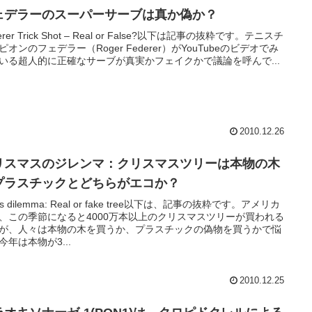
ェデラーのスーパーサーブは真か偽か？
erer Trick Shot – Real or False?以下は記事の抜粋です。テニスチ
ピオンのフェデラー（Roger Federer）がYouTubeのビデオでみ
いる超人的に正確なサーブが真実かフェイクかで議論を呼んで...
2010.12.26
リスマスのジレンマ：クリスマスツリーは本物の木
プラスチックとどちらがエコか？
s dilemma: Real or fake tree以下は、記事の抜粋です。アメリカ
、この季節になると4000万本以上のクリスマスツリーが買われる
が、人々は本物の木を買うか、プラスチックの偽物を買うかで悩
今年は本物が3...
2010.12.25