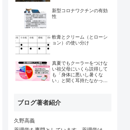
新型コロナワクチンの有効
性
軟膏とクリーム（とローシ
ョン）の使い分け
真夏でもクーラーをつけな
い祖父母にいくら説得して
も「身体に悪いし暑くな
い」と聞く耳持たなかった
が、母のとある一言で翌日
から嘘みたいに部屋が冷え
るようになった
ブログ著者紹介
久野高義
薬理学を専門としています。薬理学は、