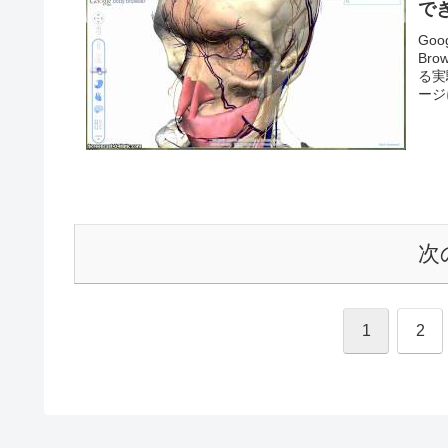
でき
Go
Br
る実
ージ
次
1
2