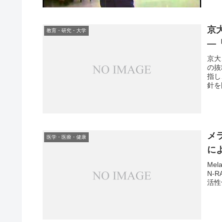
京
教育・研究・大学
―
京大
の抜
指し
針を
メ
医学・医療・健康
に
Mela
N-
活性化