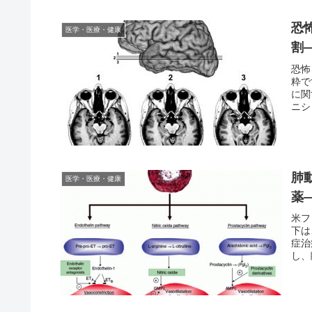
恐
医学・医療・健康
割
恐怖
粋で
に関
ニシ
肺
医学・医療・健康
薬
米フ
下は
症治
し、