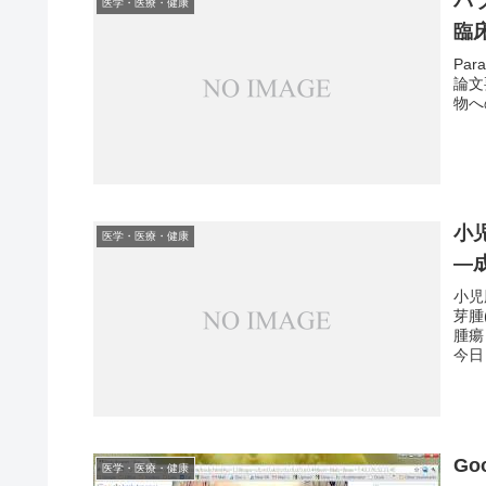
パ
医学・医療・健康
臨
Para
論文
物へ
小児
医学・医療・健康
―
小児
芽腫
腫瘍
今日
G
医学・医療・健康