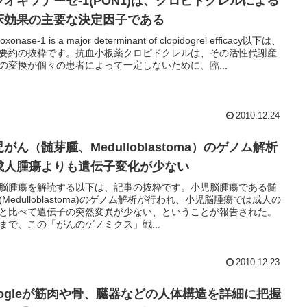
ラオキソナーゼ-1(PON1)は、クロピドクレルによる
床効果の主要な決定因子である
oxonase-1 is a major determinant of clopidogrel efficacy以下は、
要約の抜粋です。抗血小板薬クロピドクレルは、その活性代謝産
の変換が個々の患者によって一定しないために、臨...
2010.12.24
がん（髄芽腫、Medulloblastoma）のゲノム解析
成人腫瘍よりも遺伝子変化が少ない
脳腫瘍を解読する以下は、記事の抜粋です。小児脳腫瘍である髄
(Medulloblastoma)のゲノム解析が行われ、小児脳腫瘍では成人の
と比べて遺伝子の突然変異が少ない、ということが報告された。
まで、この「がんのゲノミクス」戦...
2010.12.23
oogleが筋肉や骨、臓器などの人体構造を詳細に把握