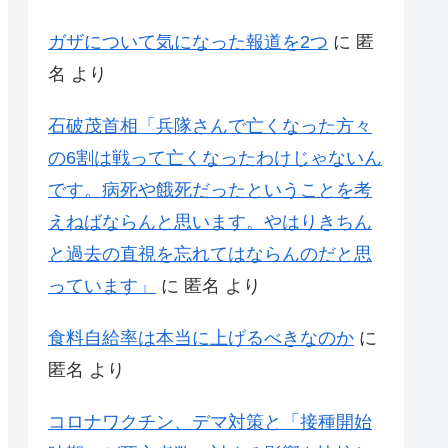
ガザについて気になった報道を2つ
に
匿
名
より
石破茂首相「兵隊さんで亡くなった方々
の6割は戦って亡くなったわけじゃないん
です。病死や餓死だったということを考
えねばならんと思います。やはりきちん
と過去の直視を忘れてはならんのだと思
っています」
に
匿名
より
食料自給率は本当に上げるべきなのか
に
匿名
より
コロナワクチン、デマ対策と「接種開始