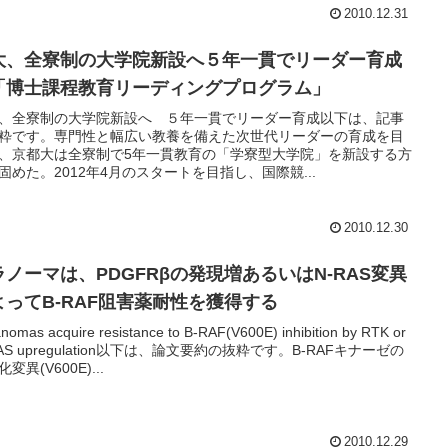
2010.12.31
大、全寮制の大学院新設へ５年一貫でリーダー育成
「博士課程教育リーディングプログラム」
、全寮制の大学院新設へ ５年一貫でリーダー育成以下は、記事
粋です。専門性と幅広い教養を備えた次世代リーダーの育成を目
、京都大は全寮制で5年一貫教育の「学寮型大学院」を新設する方
固めた。2012年4月のスタートを目指し、国際競...
2010.12.30
ラノーマは、PDGFRβの発現増あるいはN-RAS変異
よってB-RAF阻害薬耐性を獲得する
nomas acquire resistance to B-RAF(V600E) inhibition by RTK or
RAS upregulation以下は、論文要約の抜粋です。B-RAFキナーゼの
変異(V600E)...
2010.12.29