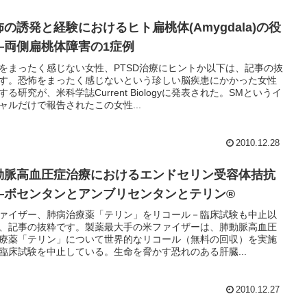
怖の誘発と経験におけるヒト扁桃体(Amygdala)の役
―両側扁桃体障害の1症例
をまったく感じない女性、PTSD治療にヒントか以下は、記事の抜
す。恐怖をまったく感じないという珍しい脳疾患にかかった女性
する研究が、米科学誌Current Biologyに発表された。SMというイ
ャルだけで報告されたこの女性...
2010.12.28
動脈高血圧症治療におけるエンドセリン受容体拮抗
―ボセンタンとアンブリセンタンとテリン®
ァイザー、肺病治療薬「テリン」をリコール－臨床試験も中止以
、記事の抜粋です。製薬最大手の米ファイザーは、肺動脈高血圧
療薬「テリン」について世界的なリコール（無料の回収）を実施
臨床試験を中止している。生命を脅かす恐れのある肝臓...
2010.12.27