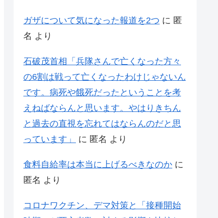
ガザについて気になった報道を2つ
に
匿
名
より
石破茂首相「兵隊さんで亡くなった方々
の6割は戦って亡くなったわけじゃないん
です。病死や餓死だったということを考
えねばならんと思います。やはりきちん
と過去の直視を忘れてはならんのだと思
っています」
に
匿名
より
食料自給率は本当に上げるべきなのか
に
匿名
より
コロナワクチン、デマ対策と「接種開始