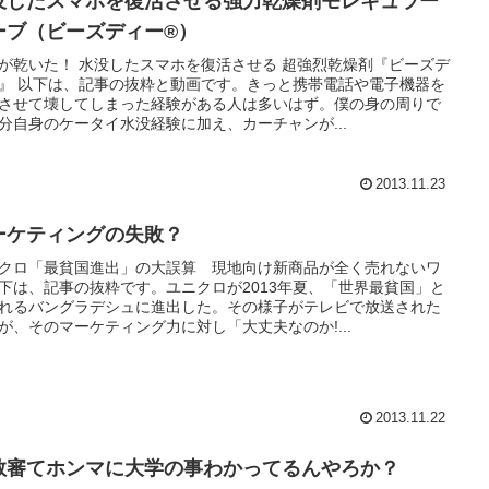
没したスマホを復活させる強力乾燥剤モレキュラー
ーブ（ビーズディー®）
が乾いた！ 水没したスマホを復活させる 超強烈乾燥剤『ビーズデ
』 以下は、記事の抜粋と動画です。きっと携帯電話や電子機器を
させて壊してしまった経験がある人は多いはず。僕の身の周りで
分自身のケータイ水没経験に加え、カーチャンが...
2013.11.23
ーケティングの失敗？
クロ「最貧国進出」の大誤算 現地向け新商品が全く売れないワ
下は、記事の抜粋です。ユニクロが2013年夏、「世界最貧国」と
れるバングラデシュに進出した。その様子がテレビで放送された
が、そのマーケティング力に対し「大丈夫なのか!...
2013.11.22
教審てホンマに大学の事わかってるんやろか？