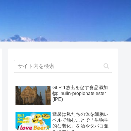
GLP-1放出を促す食品添加
物: Inulin-propionate ester
(IPE)
猛暑は私たちの体を細胞レ
ベルで蝕むことで「生物学
的な老化」を酒やタバコ並