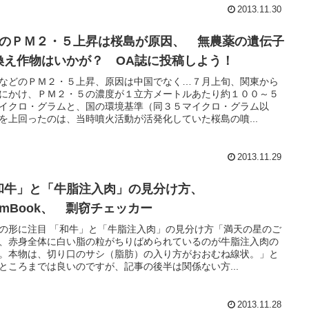
2013.11.30
月のＰＭ２・５上昇は桜島が原因、 無農薬の遺伝子
換え作物はいかが？ OA誌に投稿しよう！
などのＰＭ２・５上昇、原因は中国でなく…７月上旬、関東から
にかけ、ＰＭ２・５の濃度が１立方メートルあたり約１００～５
イクロ・グラムと、国の環境基準（同３５マイクロ・グラム以
を上回ったのは、当時噴火活動が活発化していた桜島の噴...
2013.11.29
和牛」と「牛脂注入肉」の見分け方、
amBook、 剽窃チェッカー
の形に注目 「和牛」と「牛脂注入肉」の見分け方「満天の星のご
、赤身全体に白い脂の粒がちりばめられているのが牛脂注入肉の
。本物は、切り口のサシ（脂肪）の入り方がおおむね線状。」と
ところまでは良いのですが、記事の後半は関係ない方...
2013.11.28