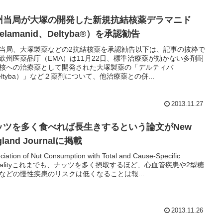
州当局が大塚の開発した新規抗結核薬デラマニド
elamanid、Deltyba®）を承認勧告
当局、大塚製薬などの2抗結核薬を承認勧告以下は、記事の抜粋で
欧州医薬品庁（EMA）は11月22日、標準治療薬が効かない多剤耐
核への治療薬として開発された大塚製薬の「デルティバ
eltyba）」など２薬剤について、他治療薬との併...
2013.11.27
ッツを多く食べれば長生きするという論文がNew
gland Journalに掲載
ciation of Nut Consumption with Total and Cause-Specific
rtalityこれまでも、ナッツを多く摂取するほど、心血管疾患や2型糖
などの慢性疾患のリスクは低くなることは報...
2013.11.26