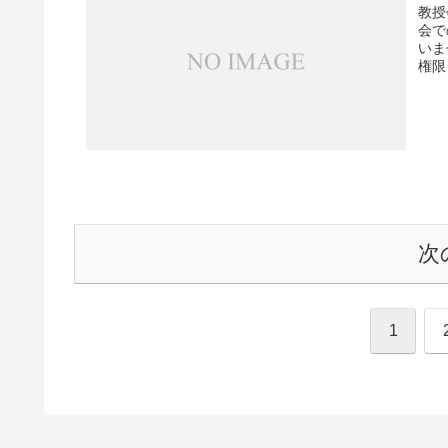
教授
会で
いま
権限
次
1