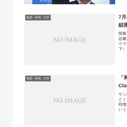
7
教育・研究・大学
組
関東
近畿
０マ
下）
「
教育・研究・大学
Cl
サシ
とく
特徴
いう