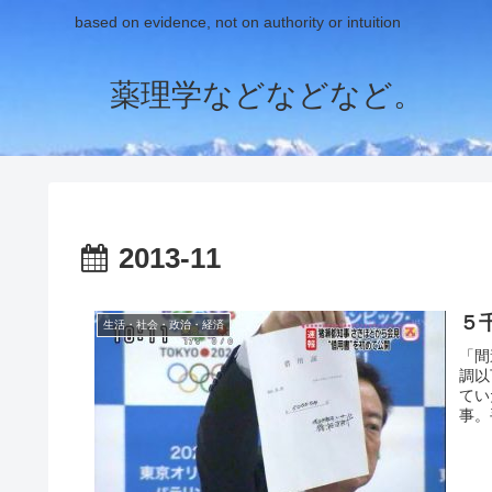
based on evidence, not on authority or intuition
薬理学などなどなど。
2013-11
５
生活・社会・政治・経済
「間
調以
てい
事。