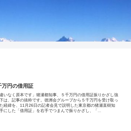
千万円の借用証
違いなく原本です」猪瀬都知事、５千万円の借用証振りかざし強
下は、記事の抜粋です。徳洲会グループから５千万円を受け取っ
た経緯を、11月26日の記者会見で説明した東京都の猪瀬直樹知
手にした「借用証」を右手でつまんで振りかざし、「...