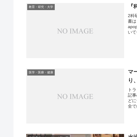
『
教育・研究・大学
2科
書は
ap
いて
マ
医学・医療・健康
り
トラ
記事
どに
全で