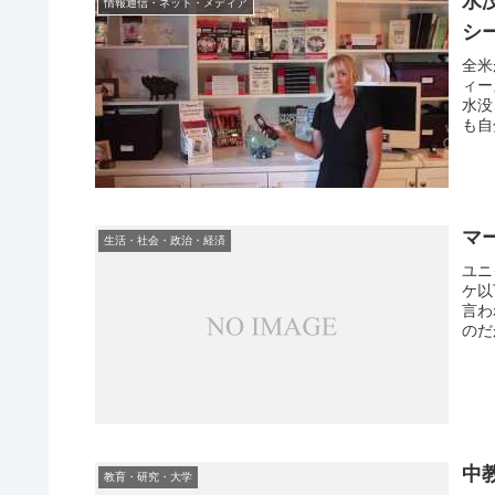
水
情報通信・ネット・メディア
シ
全米
ィー
水没
も自
マ
生活・社会・政治・経済
ユニ
ケ以
言わ
のだ
中
教育・研究・大学