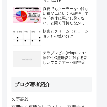
みに進める
真夏でもクーラーをつけな
い祖父母にいくら説得して
も「身体に悪いし暑くな
い」と聞く耳持たなかった
が、母のとある一言で翌日
軟膏とクリーム（とローシ
から嘘みたいに部屋が冷え
ョン）の使い分け
るようになった
テラプレビル(telaprevir)：
難知性C型肝炎に対する新
しいプロテアーゼ阻害薬
ブログ著者紹介
久野高義
薬理学を専門としています。薬理学は、