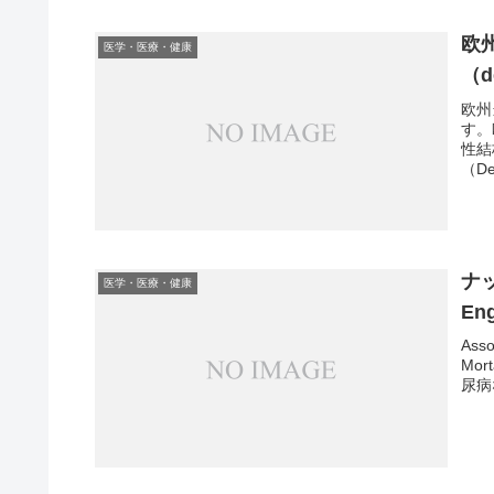
欧
医学・医療・健康
（d
欧州
す。
性結
（D
ナ
医学・医療・健康
En
Asso
Mo
尿病