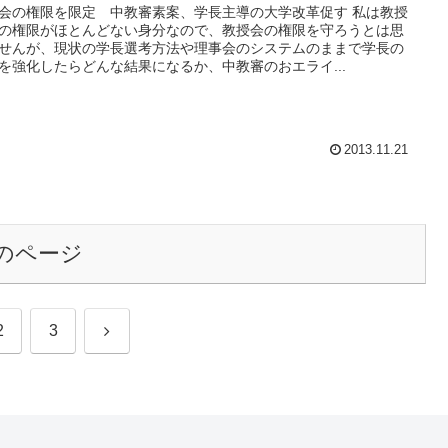
会の権限を限定 中教審素案、学長主導の大学改革促す 私は教授
の権限がほとんどない身分なので、教授会の権限を守ろうとは思
せんが、現状の学長選考方法や理事会のシステムのままで学長の
を強化したらどんな結果になるか、中教審のおエライ...
2013.11.21
のページ
次
2
3
へ