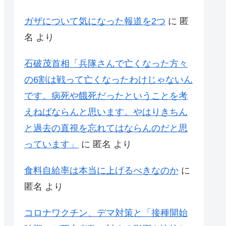
ガザについて気になった報道を2つ
に
匿
名
より
石破茂首相「兵隊さんで亡くなった方々
の6割は戦って亡くなったわけじゃないん
です。病死や餓死だったということを考
えねばならんと思います。やはりきちん
と過去の直視を忘れてはならんのだと思
っています」
に
匿名
より
食料自給率は本当に上げるべきなのか
に
匿名
より
コロナワクチン、デマ対策と「接種開始