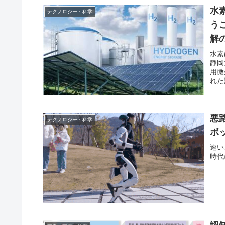
水
テクノロジー・科学
う
解
も
水素
静岡
用微
れた
悪
テクノロジー・科学
ボ
速い
時代