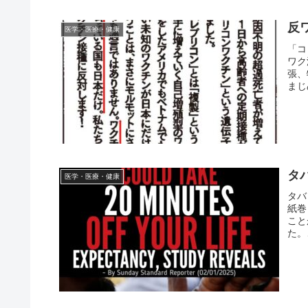
反
医学・医療・健康
「コ
ワク
張、
まじ
タ
医学・医療・健康
タバ
紙巻
こと
た。