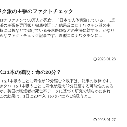
ワク派の主張のファクトチェック
ロナワクチンで50万人が死亡」「日本で人体実験している」…反
派の主張を専門家と徹底検証した結果反コロナワクチン派の主
特に出版などで儲けている長尾医師などの主張に対する、かなり
めなファクトチェック記事です。新型コロナワクチンに...
2025.01.28
バコ1本の値段：命の20分？
コを1本吸うごとに寿命が22分縮む？以下は、記事の抜粋です。
きタバコを1本吸うごとに寿命が最大22分短縮する可能性のある
が、英国の喫煙者の死亡率データに基づく研究で明らかにされ
この結果は、1日に20本入りのタバコを1箱吸うと...
2025.01.27