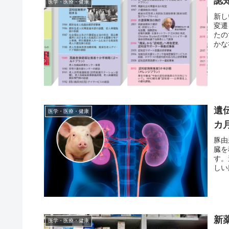
認
医学・医療・健康
新し
変遷
たの
かな
遺
医学・医療・健康
カ
豚由
臓を
す。
しい
新
医学・医療・健康