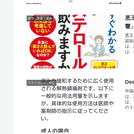
悪
医学・医療・健康
響
悪玉
認知
は、
は、
De
テクノロジー・科学
中国
は、
は、
の１