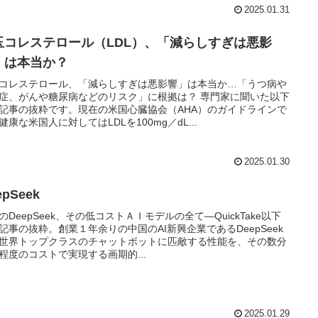
2025.01.31
玉コレステロール（LDL）、「減らしすぎは悪影
」は本当か？
コレステロール、「減らしすぎは悪影響」は本当か…「うつ病や
症、がんや糖尿病などのリスク」に根拠は？ 専門家に聞いた以下
記事の抜粋です。現在の米国心臓協会（AHA）のガイドラインで
健康な米国人に対してはLDLを100mg／dL...
2025.01.30
epSeek
のDeepSeek、その低コストＡＩモデルの全て―QuickTake以下
記事の抜粋。創業１年余りの中国のAI新興企業であるDeepSeek
世界トップクラスのチャットボットに匹敵する性能を、その数分
程度のコストで実現する画期的...
2025.01.29