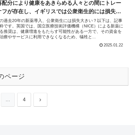
再配分により健康をあきらめる人々との間にトレー
オフが存在し、イギリスでは公衆衛生的には損失の
が大きい
の過去20年の新薬導入、公衆衛生には損失大きい？以下は、記事
粋です。英国では、国立医療技術評価機構（NICE）による新薬に
る推奨は、健康増進をもたらす可能性がある一方で、その資金を
治療やサービスに利用できなくなるため、犠牲と...
2025.01.22
のページ
次
…
4
へ