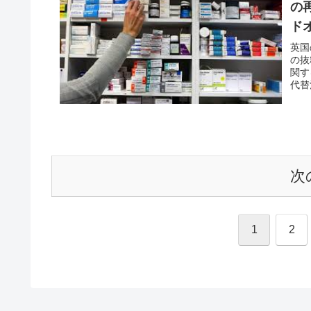
の
ド
方
英国
の抜
関す
代替
次
1
2