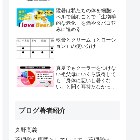
猛暑は私たちの体を細胞レ
ベルで蝕むことで「生物学
的な老化」を酒やタバコ並
みに進める
軟膏とクリーム（とローシ
ョン）の使い分け
真夏でもクーラーをつけな
い祖父母にいくら説得して
も「身体に悪いし暑くな
い」と聞く耳持たなかった
が、母のとある一言で翌日
から嘘みたいに部屋が冷え
るようになった
ブログ著者紹介
久野高義
薬理学を専門としています。薬理学は、