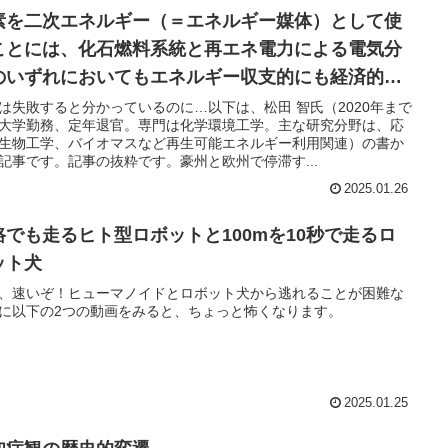
素を二次エネルギー（＝エネルギー媒体）として使
ことには、化石燃料系統と再エネ電力による電気分
のいずれにおいてもエネルギー収支的にも経済的に
困難が大きい。
は失敗すると分かっているのに…以下は、松田 智氏（2020年まで
大学勤務、定年退官。専門は化学環境工学。主な研究分野は、応
生物工学、バイオマスなど再生可能エネルギー利用関連）の書か
記事です。記事の抜粋です。豪州と欧州で停滞す...
2025.01.26
路でも走るヒト型ロボットと100mを10秒で走るロ
ット犬
、速いぞ！ヒューマノイドとロボット犬から逃れることが困難な
に以下の2つの動画をみると、ちょっと怖くなります。
2025.01.25