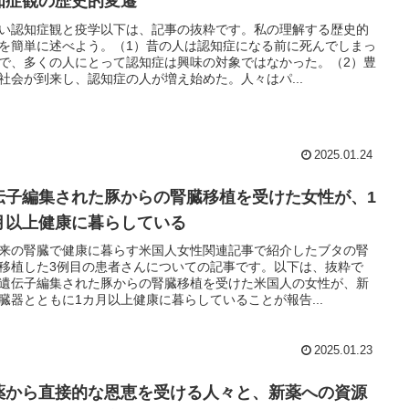
知症観の歴史的変遷
い認知症観と疫学以下は、記事の抜粋です。私の理解する歴史的
を簡単に述べよう。（1）昔の人は認知症になる前に死んでしまっ
で、多くの人にとって認知症は興味の対象ではなかった。（2）豊
社会が到来し、認知症の人が増え始めた。人々はパ...
2025.01.24
伝子編集された豚からの腎臓移植を受けた女性が、1
月以上健康に暮らしている
来の腎臓で健康に暮らす米国人女性関連記事で紹介したブタの腎
移植した3例目の患者さんについての記事です。以下は、抜粋で
遺伝子編集された豚からの腎臓移植を受けた米国人の女性が、新
臓器とともに1カ月以上健康に暮らしていることが報告...
2025.01.23
薬から直接的な恩恵を受ける人々と、新薬への資源