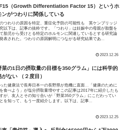
F15（Growth Differentiation Factor 15）というホ
モンがつわりに関係している
のつわりの原因を特定、重症化予防の可能性も 英ケンブリッジ
究以下は、記事の抜粋です。「つわり」は妊娠中の母親が胎盤を
て胎児から受けとる特定のホルモンに関連しているとする研究論
発表された。つわりの原因解明につながる研究結果であ...
2023.12.26
野菜の1日の摂取量の目標を350グラム」には科学的
拠がない （２度目）
った健康法で長寿日本一の長野県が危機に直面…「健康のために
を食べよう」が塩分摂取量増やすこの記事は2017年に紹介したも
すが、友人とその知り合いが「野菜350グラム」にこだわってい
とを知って、もう一度紹介します。以下は、記事...
2023.12.25