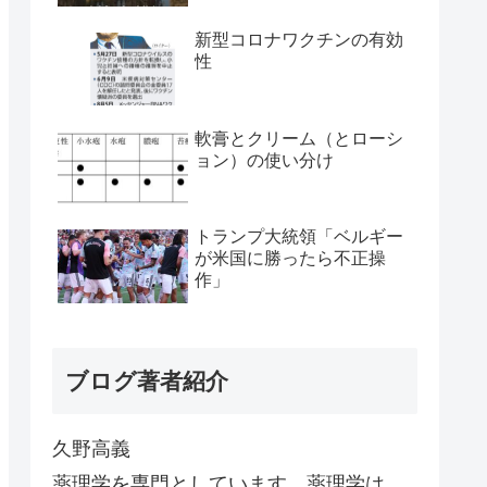
新型コロナワクチンの有効
性
軟膏とクリーム（とローシ
ョン）の使い分け
トランプ大統領「ベルギー
が米国に勝ったら不正操
作」
ブログ著者紹介
久野高義
薬理学を専門としています。薬理学は、