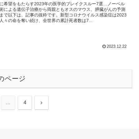
に希望をもたらす2023年の医学的ブレイクスルー7選…ノーベル
術による遺伝子治療から両親ともオスのマウス、膵臓がんの予測
まで以下は、記事の抜粋です。新型コロナウイルス感染症は2023
人々の命を奪い続け、全世界の累計死者数は7...
2023.12.22
のページ
次
…
4
へ