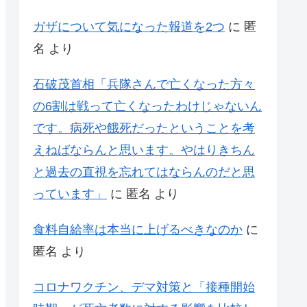
ガザについて気になった報道を2つ
に
匿
名
より
石破茂首相「兵隊さんで亡くなった方々
の6割は戦って亡くなったわけじゃないん
です。病死や餓死だったということを考
えねばならんと思います。やはりきちん
と過去の直視を忘れてはならんのだと思
っています」
に
匿名
より
食料自給率は本当に上げるべきなのか
に
匿名
より
コロナワクチン、デマ対策と「接種開始