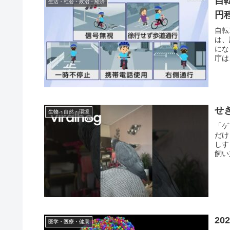
自
生活・社会・政治・経済
円
自転
は、
にな
庁は
せ
生物・自然・環境
「ゲ
だけ
しす
飼い
2
医学・医療・健康