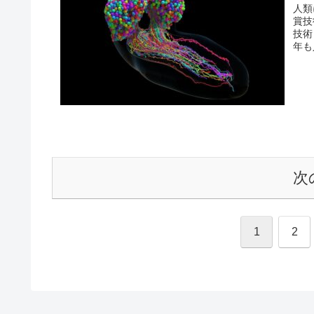
人類
賞技
技術
年も
次
1
2