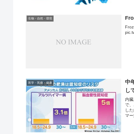
Fro
生物・自然・環境
Froz
pic.
中
医学・医療・健康
し
内臓
で、
した
マー