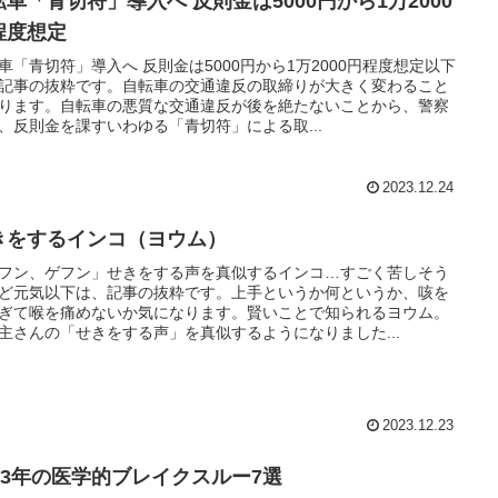
転車「青切符」導入へ 反則金は5000円から1万2000
程度想定
車「青切符」導入へ 反則金は5000円から1万2000円程度想定以下
記事の抜粋です。自転車の交通違反の取締りが大きく変わること
ります。自転車の悪質な交通違反が後を絶たないことから、警察
、反則金を課すいわゆる「青切符」による取...
2023.12.24
きをするインコ（ヨウム）
フン、ゲフン」せきをする声を真似するインコ…すごく苦しそう
ど元気以下は、記事の抜粋です。上手というか何というか、咳を
ぎて喉を痛めないか気になります。賢いことで知られるヨウム。
主さんの「せきをする声」を真似するようになりました...
2023.12.23
023年の医学的ブレイクスルー7選