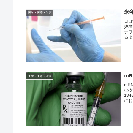
来
医学・医療・健康
コロ
抜粋
ナワ
るよ
m
医学・医療・健康
mR
の抜
13
にお