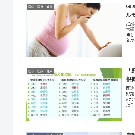
GD
医学・医療・健康
ル
妊婦
大研
通じ
文が
「
医学・医療・健康
根
間違
野菜
ので
たこ