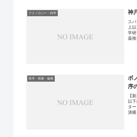
神
テクノロジー・科学
スパ
上以
学研
薬推
ボ
医学・医療・健康
序の
【新
以下
ター
潰瘍