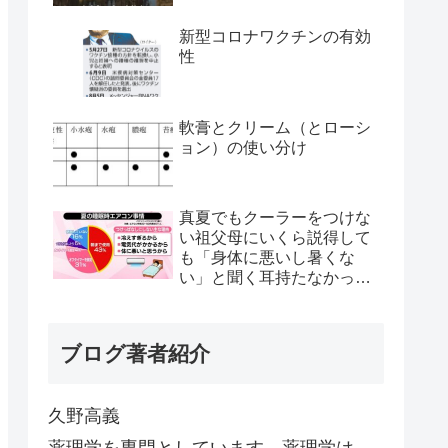
新型コロナワクチンの有効
性
軟膏とクリーム（とローシ
ョン）の使い分け
真夏でもクーラーをつけな
い祖父母にいくら説得して
も「身体に悪いし暑くな
い」と聞く耳持たなかった
が、母のとある一言で翌日
から嘘みたいに部屋が冷え
るようになった
ブログ著者紹介
久野高義
薬理学を専門としています。薬理学は、