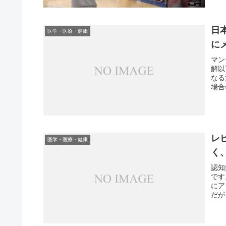
日
医学・医療・健康
に
マン
解以
なる
場合
レ
医学・医療・健康
く
認知
です
にア
だが