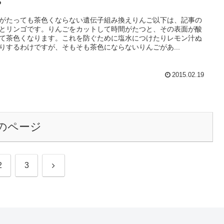
？
がたっても茶色くならない遺伝子組み換えりんご以下は、記事の
とリンゴです。りんごをカットして時間がたつと、その表面が酸
て茶色くなります。これを防ぐために塩水につけたりレモン汁ぬ
りするわけですが、そもそも茶色にならないりんごがあ...
2015.02.19
のページ
次
2
3
へ