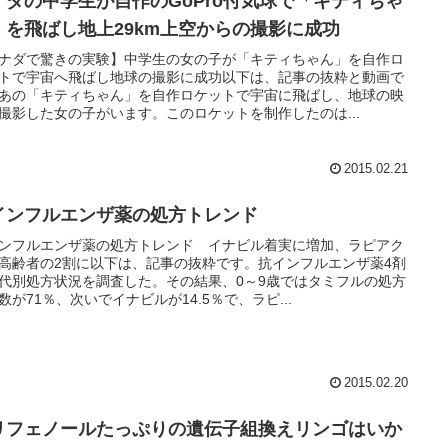
ナダの中学生が自作のGoPro付気球で「キティちゃ
」を飛ばし地上29km上空からの撮影に成功
ナダで驚きの実験】中学生の女の子が「キティちゃん」を自作ロ
トで宇宙へ飛ばし地球の撮影に成功以下は、記事の抜粋と動画で
あの「キティちゃん」を自作ロケットで宇宙に飛ばし、地球の映
撮影した女の子がいます。このロケットを制作したのは...
2015.02.21
インフルエンザ薬の処方トレンド
ンフルエンザ薬の処方トレンド イナビル着実に増加、ラピアク
高齢者の2割に以下は、記事の抜粋です。抗インフルエンザ薬4剤
代別処方状況を調査した。その結果、0～9歳ではタミフルの処方
数が71％、次いでイナビルが14.5％で、ラピ...
2015.02.20
リフェノールたっぷりの遺伝子組換えリンゴはいか