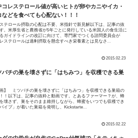
中コレステロール値が高いヒトが卵やカニやイカ・
コなどを食べても心配ない！！！
ステロール摂取の心配は不要、米指針で新見解以下は、記事の抜
す。米厚生省と農務省が5年ごとに発行している米国人の食生活に
るガイドラインの改訂に向けて、専門家でつくる諮問委員会が
レステロールは過剰摂取を懸念すべき栄養素とは見なさ...
2015.02.23
ツバチの巣を壊さずに「はちみつ」を収穫できる巣
画】 ミツバチの巣を壊さずに「はちみつ」を収穫できる巣箱の
！！以下は、記事の抜粋と動画です。とあるファーマー？が、蜂
を壊さず、巣をそのまま維持しながら、蜂蜜をいつでも収穫でき
パイプ」が着いた巣箱を発明し、Kickstarte...
2015.02.22