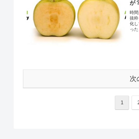
が
時間
抜粋
化し
った
次
1