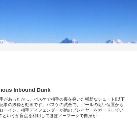
mous Inbound Dunk
手があったか…。バスケで相手の裏を突いた斬新なシュート!以下
記事の抜粋と動画です。バスケの試合で、ゴールの近い位置から
ローイン。相手ディフェンダーが他のプレイヤーをガードしてい
隙”というか盲点を利用してほぼノーマークで自身が...