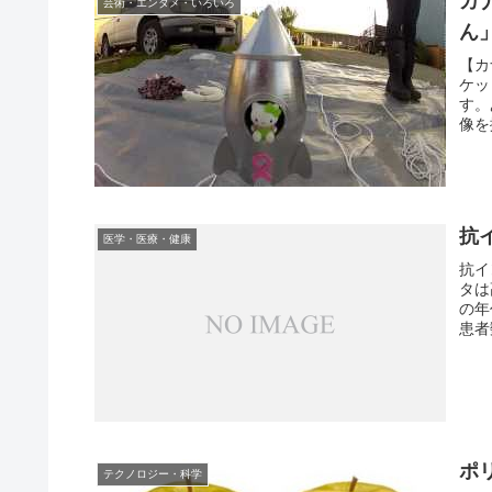
カ
芸術・エンタメ・いろいろ
ん
【カ
ケッ
す。
像を
抗
医学・医療・健康
抗イ
タは
の年
患者
ポ
テクノロジー・科学