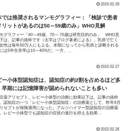
2015.02.28
本では推奨されるマンモグラフィー：「検診で患者
メリットがあるのは50～59歳のみ」WHO見解
モグラフィー「40～49歳、70～ 75歳は研究目的のみ」 WHO見
下は、記事の抜粋です（太字はブログ著者による）。乳癌で亡く
女性は毎年50万人にも上る。末期になってから乳癌と診断される
には5年生存率は10～40%だ。一方、...
2015.02.27
ビー小体型認知症は、認知症の約2割を占めるほど多
、早期には記憶障害が認められないことも多い
症薬アリセプト、レビー小体型の治療に効果以下は、記事の抜粋
。認知症の一つ「レビー小体型認知症」の治療薬として、昨年9月
リセプトが保険適用になった。アルツハイマー型認知症の治療薬
、レビー小体型でも認知症の症状の進行を抑える効果...
2015.02.26