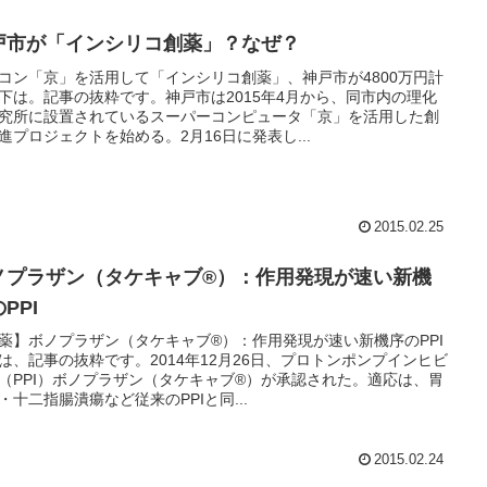
戸市が「インシリコ創薬」？なぜ？
コン「京」を活用して「インシリコ創薬」、神戸市が4800万円計
下は。記事の抜粋です。神戸市は2015年4月から、同市内の理化
究所に設置されているスーパーコンピュータ「京」を活用した創
進プロジェクトを始める。2月16日に発表し...
2015.02.25
ノプラザン（タケキャブ®）：作用発現が速い新機
PPI
薬】ボノプラザン（タケキャブ®）：作用発現が速い新機序のPPI
は、記事の抜粋です。2014年12月26日、プロトンポンプインヒビ
（PPI）ボノプラザン（タケキャブ®）が承認された。適応は、胃
・十二指腸潰瘍など従来のPPIと同...
2015.02.24