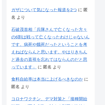
ガザについて気になった報道を2つ
に
匿
名
より
石破茂首相「兵隊さんで亡くなった方々
の6割は戦って亡くなったわけじゃないん
です。病死や餓死だったということを考
えねばならんと思います。やはりきちん
と過去の直視を忘れてはならんのだと思
っています」
に
匿名
より
食料自給率は本当に上げるべきなのか
に
匿名
より
コロナワクチン、デマ対策と「接種開始