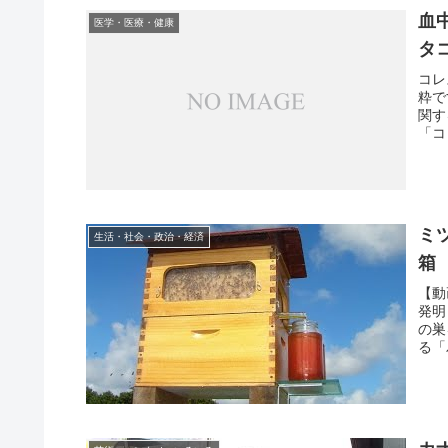
血
医学・医療・健康
タ
コレ
粋で
関す
「コ
ミ
生活・社会・政治・経済
箱
【動
発明
の巣
る「