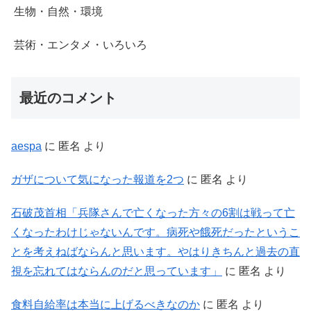
生物・自然・環境
芸術・エンタメ・いろいろ
最近のコメント
aespa
に
匿名
より
ガザについて気になった報道を2つ
に
匿名
より
石破茂首相「兵隊さんで亡くなった方々の6割は戦って亡
くなったわけじゃないんです。病死や餓死だったというこ
とを考えねばならんと思います。やはりきちんと過去の直
視を忘れてはならんのだと思っています」
に
匿名
より
食料自給率は本当に上げるべきなのか
に
匿名
より