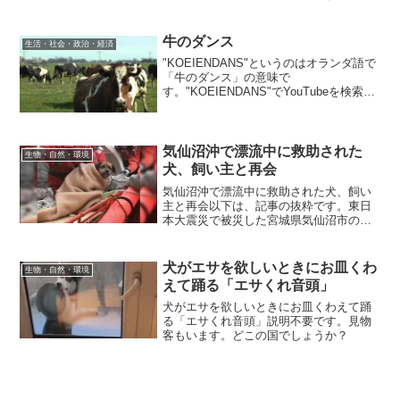
ントも含めて興味深く読みました。
gyogyo6さんがリンクした、「〈うたの
旅人〉海を越えた魂 ザ・ブーム「島
牛のダンス
生活・社会・政治・経済
唄」」も読みま...
"KOEIENDANS"というのはオランダ語で
「牛のダンス」の意味で
す。"KOEIENDANS"でYouTubeを検索す
ると、春になって屋内から牧草地に解放
される時、牛が喜んで跳ね回る動画がた
くさん見つかります。以下に1つ紹介しま
す。本当に...
気仙沼沖で漂流中に救助された
生物・自然・環境
犬、飼い主と再会
気仙沼沖で漂流中に救助された犬、飼い
主と再会以下は、記事の抜粋です。東日
本大震災で被災した宮城県気仙沼市の沖
合で、漂流していた家屋の屋根の上に乗
っていたところを、第3管区海上保安部の
救助隊に救出された犬が4月4日、名乗り
犬がエサを欲しいときにお皿くわ
生物・自然・環境
出た飼い主の元に戻っ...
えて踊る「エサくれ音頭」
犬がエサを欲しいときにお皿くわえて踊
る「エサくれ音頭」説明不要です。見物
客もいます。どこの国でしょうか？