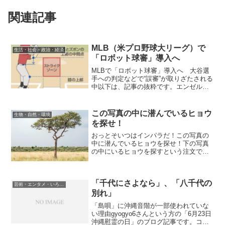
関連記事
MLB（米プロ野球大リーグ）で
生活・社会・政治・経済
「ロボット球審」導入へ
MLBで「ロボット球審」導入へ 大谷選
手への判定などで“誤審”が取りざたされる
中以下は、記事の抜粋です。エンゼル
ス・大谷翔平選手に対する厳しい判定な
どで審判による誤審が話題になるなか、
メジャーリーグで「ロボット審判」が導
この写真の中に潜んでいるヒョウ
生物・自然・環境
入されることになりそ...
を探せ！
おっとそいつはインパラだ！この写真の
中に潜んでいるヒョウを探せ！下の写真
の中にいるヒョウを探すという注文で
す。答えは、下の写真にあるのですが、
私はなぜ牛の仲間のインパラが、不自然
な姿勢で木からぶら下がっているのかが
「千代にさよなら」、「八千代の
気になりました。動物大好き...
芸術・エンタメ・いろいろ
別れ」
「島唄」に沖縄音階が一部使われていな
い理由gyogyo6さんという方の「6月23日
沖縄慰霊の日」のブログ記事です。コメ