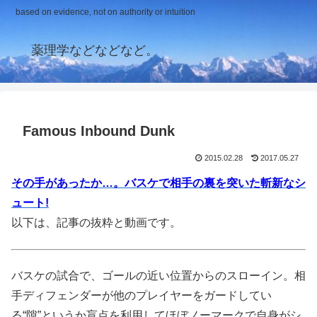
based on evidence, not on authority or intuition
薬理学などなどなど。
Famous Inbound Dunk
2015.02.28
2017.05.27
その手があったか…。バスケで相手の裏を突いた斬新なシ
ュート!
以下は、記事の抜粋と動画です。
バスケの試合で、ゴールの近い位置からのスローイン。相
手ディフェンダーが他のプレイヤーをガードしてい
る“隙”というか盲点を利用してほぼノーマークで自身がシ