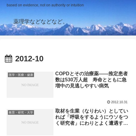
based on evidence, not on authority or intuition
薬理学などなどなど。
2012-10
COPDとその治療薬――推定患者
医学・医療・健康
数は530万人超 寿命とともに急
増中の見逃しやすい病気
2012.10.31
取材を生業（なりわい）としてい
教育・研究・大学
れば「呼吸をするようにウソをつ
く研究者」にわりとよく遭遇する
らしい