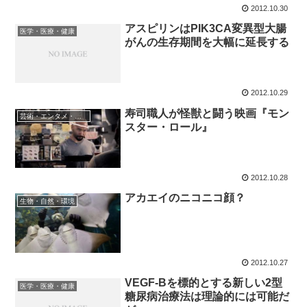
2012.10.30
アスピリンはPIK3CA変異型大腸
医学・医療・健康
がんの生存期間を大幅に延長する
2012.10.29
寿司職人が怪獣と闘う映画『モン
芸術・エンタメ・いろいろ
スター・ロール』
2012.10.28
アカエイのニコニコ顔？
生物・自然・環境
2012.10.27
VEGF-Bを標的とする新しい2型
医学・医療・健康
糖尿病治療法は理論的には可能だ