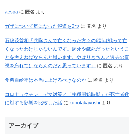
aespa
に
匿名
より
ガザについて気になった報道を2つ
に
匿名
より
石破茂首相「兵隊さんで亡くなった方々の6割は戦って亡
くなったわけじゃないんです。病死や餓死だったというこ
とを考えねばならんと思います。やはりきちんと過去の直
視を忘れてはならんのだと思っています」
に
匿名
より
食料自給率は本当に上げるべきなのか
に
匿名
より
コロナワクチン、デマ対策と「接種開始時期」が死亡者数
に対する影響を比較した話
に
kunotakayoshi
より
アーカイブ