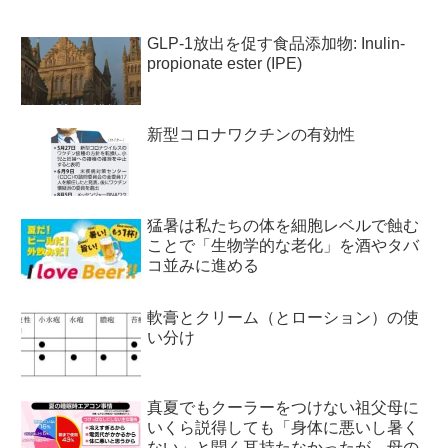
GLP-1放出を促す食品添加物: Inulin-
propionate ester (IPE)
新型コロナワクチンの有効性
猛暑は私たちの体を細胞レベルで蝕む
ことで「生物学的な老化」を酒やタバ
コ並みに進める
軟膏とクリーム（とローション）の使
い分け
真夏でもクーラーをつけない祖父母に
いくら説得しても「身体に悪いし暑く
ない」と聞く耳持たなかったが、母の