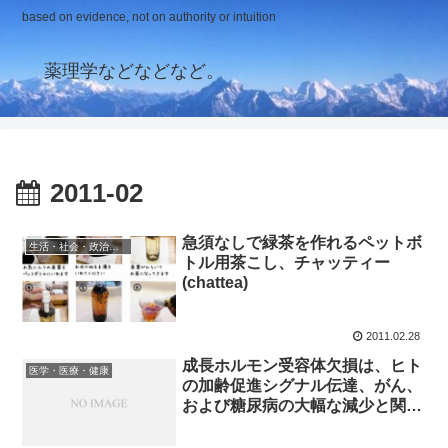
based on evidence, not on authority or intuition
薬理学などなどなど。
2011-02
急須なしで緑茶を作れるペットボ
生活・社会・政治・経済
トル用茶こし、チャッティー
(chattea)
2011.02.28
成長ホルモン受容体欠損は、ヒト
医学・医療・健康
の加齢促進シグナル伝達、がん、
および糖尿病の大幅な減少と関連
する