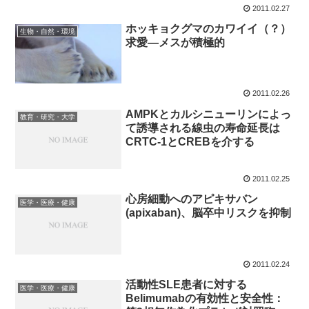
2011.02.27
ホッキョクグマのカワイイ（？）
生物・自然・環境
求愛―メスが積極的
2011.02.26
AMPKとカルシニューリンによっ
教育・研究・大学
て誘導される線虫の寿命延長は
CRTC-1とCREBを介する
2011.02.25
心房細動へのアピキサバン
医学・医療・健康
(apixaban)、脳卒中リスクを抑制
2011.02.24
活動性SLE患者に対する
医学・医療・健康
Belimumabの有効性と安全性：