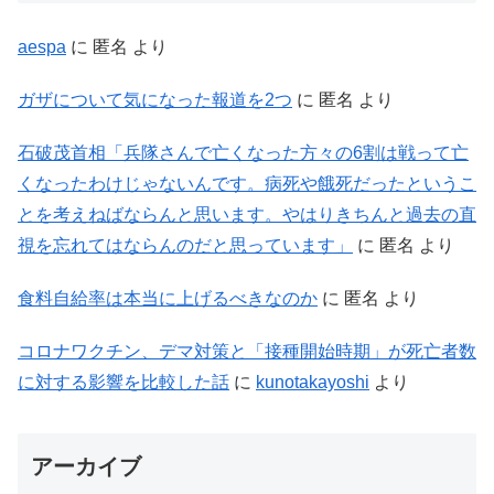
aespa
に
匿名
より
ガザについて気になった報道を2つ
に
匿名
より
石破茂首相「兵隊さんで亡くなった方々の6割は戦って亡
くなったわけじゃないんです。病死や餓死だったというこ
とを考えねばならんと思います。やはりきちんと過去の直
視を忘れてはならんのだと思っています」
に
匿名
より
食料自給率は本当に上げるべきなのか
に
匿名
より
コロナワクチン、デマ対策と「接種開始時期」が死亡者数
に対する影響を比較した話
に
kunotakayoshi
より
アーカイブ