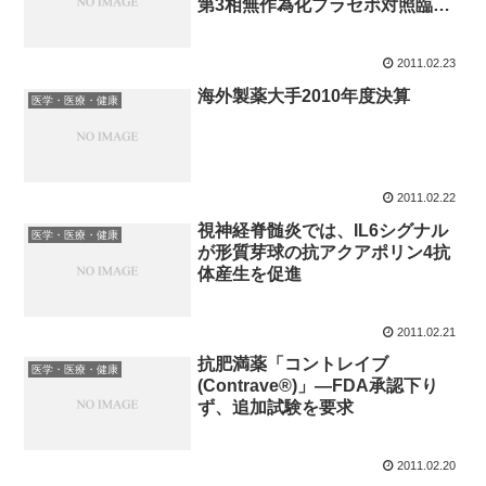
第3相無作為化プラセボ対照臨床
試験
2011.02.23
海外製薬大手2010年度決算
医学・医療・健康
2011.02.22
視神経脊髄炎では、IL6シグナル
医学・医療・健康
が形質芽球の抗アクアポリン4抗
体産生を促進
2011.02.21
抗肥満薬「コントレイブ
医学・医療・健康
(Contrave®)」―FDA承認下り
ず、追加試験を要求
2011.02.20