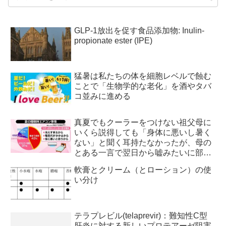
GLP-1放出を促す食品添加物: Inulin-
propionate ester (IPE)
猛暑は私たちの体を細胞レベルで蝕む
ことで「生物学的な老化」を酒やタバ
コ並みに進める
真夏でもクーラーをつけない祖父母に
いくら説得しても「身体に悪いし暑く
ない」と聞く耳持たなかったが、母の
とある一言で翌日から嘘みたいに部屋
が冷えるようになった
軟膏とクリーム（とローション）の使
い分け
テラプレビル(telaprevir)：難知性C型
肝炎に対する新しいプロテアーゼ阻害