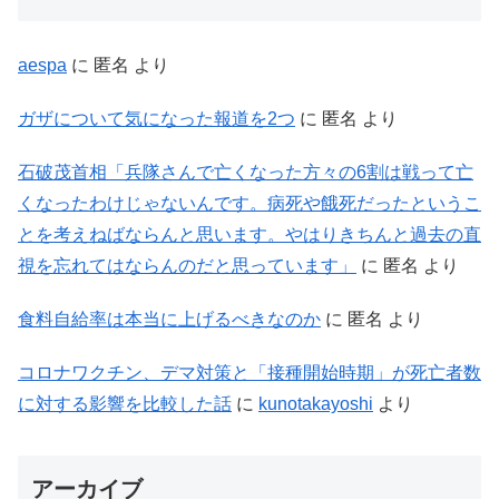
aespa
に
匿名
より
ガザについて気になった報道を2つ
に
匿名
より
石破茂首相「兵隊さんで亡くなった方々の6割は戦って亡
くなったわけじゃないんです。病死や餓死だったというこ
とを考えねばならんと思います。やはりきちんと過去の直
視を忘れてはならんのだと思っています」
に
匿名
より
食料自給率は本当に上げるべきなのか
に
匿名
より
コロナワクチン、デマ対策と「接種開始時期」が死亡者数
に対する影響を比較した話
に
kunotakayoshi
より
アーカイブ