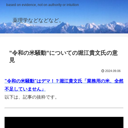
based on evidence, not on authority or intuition
薬理学などなどなど。
”令和の米騒動”についての堀江貴文氏の意
見
2024.09.06
”令和の米騒動”はデマ！？堀江貴文氏「業務用の米、全然
不足していません」
以下は、記事の抜粋です。