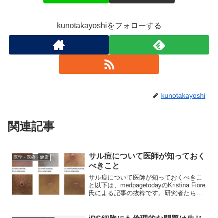
kunotakayoshiをフォローする
kunotakayoshi
関連記事
サル痘について医師が知っておく
医学・医療・健康
べきこと
サル痘について医師が知っておくべきこ
と以下は、medpagetodayのKristina Fiore
氏による記事の抜粋です。研究者たち
は、サル痘ウイルスの世界的な発生が急
速に進展しているように見えることに注
意を払っています。これは、今までの...