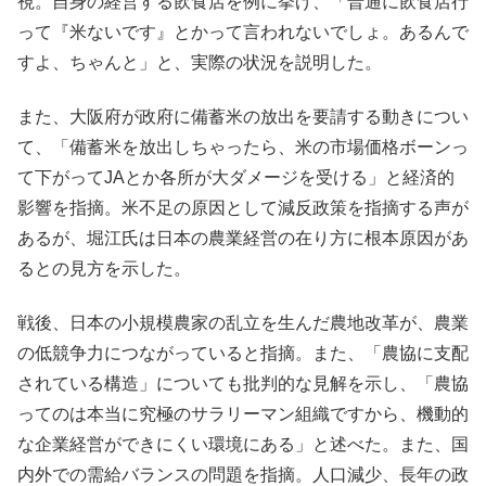
視。自身の経営する飲食店を例に挙げ、「普通に飲食店行
って『米ないです』とかって言われないでしょ。あるんで
すよ、ちゃんと」と、実際の状況を説明した。
また、大阪府が政府に備蓄米の放出を要請する動きについ
て、「備蓄米を放出しちゃったら、米の市場価格ボーンっ
て下がってJAとか各所が大ダメージを受ける」と経済的
影響を指摘。米不足の原因として減反政策を指摘する声が
あるが、堀江氏は日本の農業経営の在り方に根本原因があ
るとの見方を示した。
戦後、日本の小規模農家の乱立を生んだ農地改革が、農業
の低競争力につながっていると指摘。また、「農協に支配
されている構造」についても批判的な見解を示し、「農協
ってのは本当に究極のサラリーマン組織ですから、機動的
な企業経営ができにくい環境にある」と述べた。また、国
内外での需給バランスの問題を指摘。人口減少、長年の政