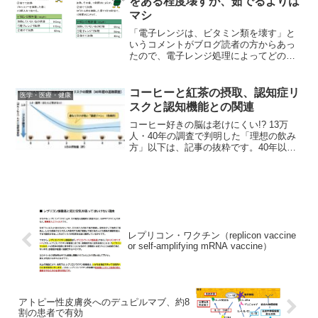
をある程度壊すが、茹でるよりは
マシ
「電子レンジは、ビタミン類を壊す」と
いうコメントがブログ読者の方からあっ
たので、電子レンジ処理によってどの程
度ビタミン類が壊れるのか調べたところ
以下の記事をみつけたので、紹介しま
す。電子レンジで加熱すると野菜のビタ
コーヒーと紅茶の摂取、認知症リ
医学・医療・健康
ミンは壊れるの？以下は、そ...
スクと認知機能との関連
コーヒー好きの脳は老けにくい!? 13万
人・40年の調査で判明した「理想の飲み
方」以下は、記事の抜粋です。40年以上
の追跡が明かした「一杯」の長期的メリ
ット今回ご紹介する研究1）の特筆すべき
点は、その調査期間の長さにあります。
1980年代か...
レプリコン・ワクチン（replicon vaccine
or self-amplifying mRNA vaccine）
アトピー性皮膚炎へのデュピルマブ、約8
割の患者で有効