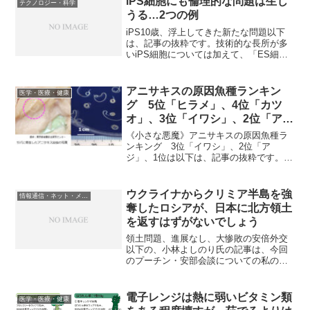
iPS細胞にも倫理的な問題は生じ
テクノロジー・科学
うる…2つの例
iPS10歳、浮上してきた新たな問題以下
は、記事の抜粋です。技術的な長所が多
いiPS細胞については加えて、「ES細胞
とは違って倫理的な問題がない」と教科
書やマスコミで紹介されてきた。しか
し、複数の研究者は「iPS細胞にも倫理的
アニサキスの原因魚種ランキン
医学・医療・健康
な問題はあり得...
グ 5位「ヒラメ」、4位「カツ
オ」、3位「イワシ」、2位「ア
ジ」、1位は
《小さな悪魔》アニサキスの原因魚種ラ
ンキング 3位「イワシ」、2位「ア
ジ」、1位は以下は、記事の抜粋です。厚
生労働省が発表している2022年「食中毒
発生事例（速報）」によると、発生事例
619件のうち378件が『アニサキス』が原
ウクライナからクリミア半島を強
情報通信・ネット・メディア
因物質となって...
奪したロシアが、日本に北方領土
を返すはずがないでしょう
領土問題、進展なし、大惨敗の安倍外交
以下の、小林よしのり氏の記事は、今回
のプーチン・安部会談についての私の感
想とほぼ一致していますので、ほぼその
まま紹介します。やっぱりなと思った
が、何のことやらの日ロ首脳会談だっ
電子レンジは熱に弱いビタミン類
医学・医療・健康
た。「私の故郷に招いて話し合...