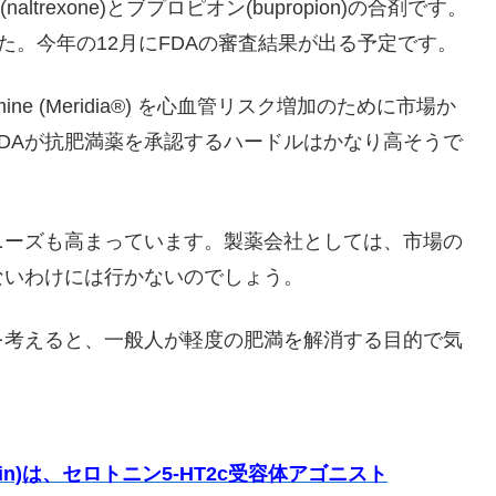
ltrexone)とブプロピオン(bupropion)の合剤です。
た。今年の12月にFDAの審査結果が出る予定です。
ine (Meridia®) を心血管リスク増加のために市場か
DAが抗肥満薬を承認するハードルはかなり高そうで
ニーズも高まっています。製薬会社としては、市場の
ないわけには行かないのでしょう。
を考えると、一般人が軽度の肥満を解消する目的で気
in)は、セロトニン5-HT2c受容体アゴニスト