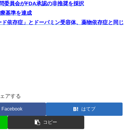
)：諮問委員会がFDA承認の非推奨を採択
満治療基準を達成
ード依存症」とドーパミン受容体、薬物依存症と同じ
ェアする
Facebook
はてブ
コピー