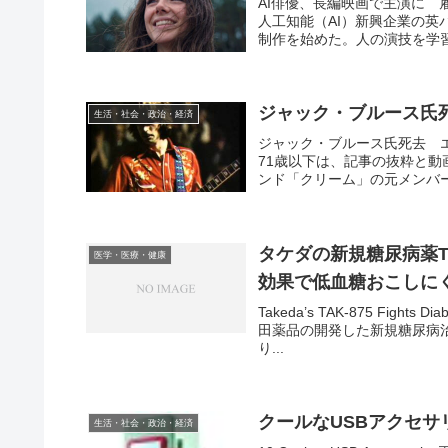
AI俳優、長編映画で主演に
人工知能（AI）新興企業の英
制作を始めた。人の演技を学習
ジャック・ブルース氏
生活・社会・政治・経済
ジャック・ブルース氏死去 
71歳以下は、記事の抜粋と動
ンド「クリーム」の元メンバー
タケダの新規糖尿病薬T
医学・医療・健康
効果で低血糖おこしに
Takeda’s TAK-875 Fights 
田薬品の開発した新規糖尿病
り...
クールなUSBアクセサ
生活・社会・政治・経済