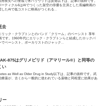
 雇用喪失への警戒で米ハリウッドは反発以下は、記事の抜粋です。
パーティクル6はAIでつくった架空の俳優を主演とした長編映画の
したAIで低コストに映画がつくれる...
死去
エリック・クラプトンとのバンド「クリーム」のベーシスト 享年
画です。1960年代にエリック・クラプトンらと結成したロックバ
でベーシスト、ボーカリストのジャック...
AK-875はグリメピリド（アマリール®）と同等の
くい
Diabetes as Well as Older Drug in Study以下は、記事の抜粋です。武
治療薬が、古くから一般的に使われている薬物と同程度に効果があ
リー