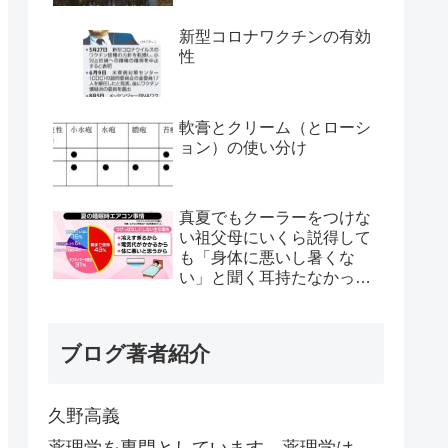
新型コロナワクチンの有効
性
軟膏とクリーム（とローシ
ョン）の使い分け
真夏でもクーラーをつけな
い祖父母にいくら説得して
も「身体に悪いし暑くな
い」と聞く耳持たなかった
が、母のとある一言で翌日
から嘘みたいに部屋が冷え
るようになった
ブログ著者紹介
久野高義
薬理学を専門としています。薬理学は、