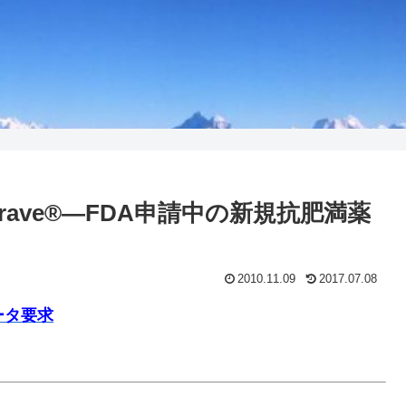
trave®―FDA申請中の新規抗肥満薬
2010.11.09
2017.07.08
ータ要求