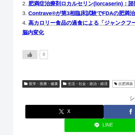
2.
肥満症治療剤ロカルセリン(lorcaserin
3.
Contrave®が第3相臨床試験でFDAの肥
4.
高カロリー食品の過食による「ジャンクフ
脳内変化
0
医学・医療・健康
生活・社会・政治・経済
抗肥満薬
シ
X
LINE