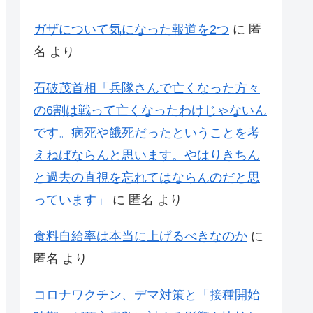
ガザについて気になった報道を2つ
に
匿
名
より
石破茂首相「兵隊さんで亡くなった方々
の6割は戦って亡くなったわけじゃないん
です。病死や餓死だったということを考
えねばならんと思います。やはりきちん
と過去の直視を忘れてはならんのだと思
っています」
に
匿名
より
食料自給率は本当に上げるべきなのか
に
匿名
より
コロナワクチン、デマ対策と「接種開始