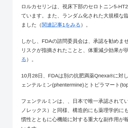
ロルカセリンは、視床下部のセロトニン5-HT
ています。また、ランダム化された大規模な
ました（
関連記事1をみる
）。
しかし、FDAの諮問委員会は、承認を勧めま
リスクが指摘されたことと、体重減少効果が
る
）。
10月28日、FDAは別の抗肥満薬Qnexa®に
ェンテルミン(phentermine)とトピラマート(to
フェンテルミンは、、日本で唯一承認されている
ノレックス）と同様、構造的にも薬理学的に
慣性とともに心機能に対する重大な副作用が報