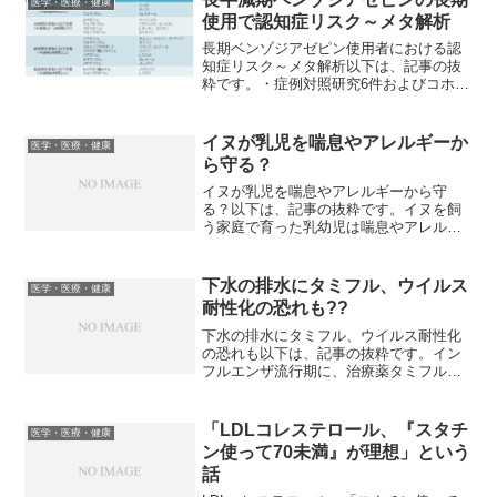
医学・医療・健康
肉体の衰え「フレイル」の...
使用で認知症リスク～メタ解析
長期ベンゾジアゼピン使用者における認
知症リスク～メタ解析以下は、記事の抜
粋です。・症例対照研究6件およびコホー
ト研究4件、合計10件の研究が抽出され
た。・ベンゾジアゼピン（BDZ）使用患
者の認知症発症のプールされた相対危険
イヌが乳児を喘息やアレルギーか
医学・医療・健康
度（relativ...
ら守る？
イヌが乳児を喘息やアレルギーから守
る？以下は、記事の抜粋です。イヌを飼
う家庭で育った乳幼児は喘息やアレルギ
ーを発症しにくい。関連する論文が
PNASオンライン版に12月16日掲載され
た。UCSFとミシガン大学の研究グループ
下水の排水にタミフル、ウイルス
医学・医療・健康
のマウスを使った研究...
耐性化の恐れも??
下水の排水にタミフル、ウイルス耐性化
の恐れも以下は、記事の抜粋です。イン
フルエンザ流行期に、治療薬タミフルの
成分が下水処理場から河川に放流された
排水中に高い濃度で含まれていること
を、京都大流域圏総合環境質研究センタ
「LDLコレステロール、『スタチ
医学・医療・健康
ー博士課程３年ゴッシュ・ゴ...
ン使って70未満』が理想」という
話