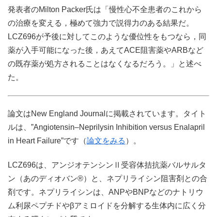
発表者のMilton Packer氏は「慢性心不全患者のこれから
の治療を変える，極めて強力で説得力のある結果だ。
LCZ696が予後に対してこのような優位性をもつなら，同
薬が入手可能になった後，あえてACE阻害薬やARBなど
の既存薬が処方されることはなくなるだろう。」と述べ
た。
論文はNew England Journalに掲載されています。タイト
ルは、”Angiotensin–Neprilysin Inhibition versus Enalapril
in Heart Failure”です（
論文をみる
）。
LCZ696は、アンジオテンシンⅡ受容体拮抗薬バルサルタ
ン（あのディオバン®）と、ネプリライシン阻害剤との合
剤です。ネプリライシンは、ANPやBNPなどのナトリウ
ム利尿ペプチドやβアミロイドを分解する生体内に広く分