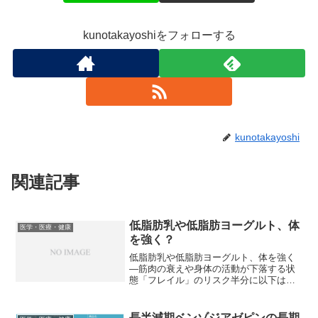
kunotakayoshiをフォローする
kunotakayoshi
関連記事
低脂肪乳や低脂肪ヨーグルト、体
医学・医療・健康
を強く？
低脂肪乳や低脂肪ヨーグルト、体を強く
―筋肉の衰えや身体の活動が下落する状
態「フレイル」のリスク半分に以下は、
記事の抜粋です。週に７杯以上、低脂肪
乳や低脂肪ヨーグルトを食べる人は、食
べない人に比べて、年を取ることに伴う
長半減期ベンゾジアゼピンの長期