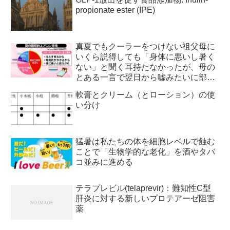
propionate ester (IPE)
真夏でもクーラーをつけない祖父母に
いくら説得しても「身体に悪いし暑く
ない」と聞く耳持たなかったが、母の
とある一言で翌日から嘘みたいに部屋
が冷えるようになった
軟膏とクリーム（とローション）の使
い分け
猛暑は私たちの体を細胞レベルで蝕む
ことで「生物学的な老化」を酒やタバ
コ並みに進める
テラプレビル(telaprevir)：難知性C型
肝炎に対する新しいプロテアーゼ阻害
薬