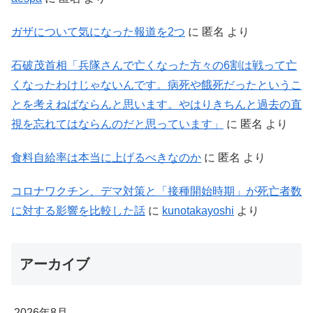
ガザについて気になった報道を2つ
に
匿名
より
石破茂首相「兵隊さんで亡くなった方々の6割は戦って亡
くなったわけじゃないんです。病死や餓死だったというこ
とを考えねばならんと思います。やはりきちんと過去の直
視を忘れてはならんのだと思っています」
に
匿名
より
食料自給率は本当に上げるべきなのか
に
匿名
より
コロナワクチン、デマ対策と「接種開始時期」が死亡者数
に対する影響を比較した話
に
kunotakayoshi
より
アーカイブ
2026年8月