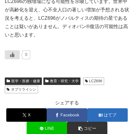
LCZ696の独壇場になる可能性を示唆しています。世界中
が高齢化を迎え、心不全人口の著しい増加が予想される状
況を考えると、LCZ696がノバルティスの期待の星である
ことは疑いがありません。ディオバン®復活の可能性は高
いと思います。
0
医学・医療・健康
教育・研究・大学
LCZ696
ネプリライシン
シェアする
X
Facebook
はてブ
LINE
コピー