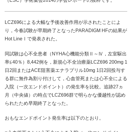
（ESC）学術集会2014の学会レポートの抜粋です。
LCZ696による大幅な予後改善作用が示されたことによ
り，今春試験が早期終了となったPARADIGM HFの結果が
Hot LineⅠで発表された。
同試験は心不全患者（NYHA心機能分類Ⅱ～Ⅳ，左室駆出
率≦40％）8,442例を，新規心不全治療薬LCZ696 200mg 1
日2回またはACE阻害薬エナラプリル10mg 1日2回投与す
る群に無作為割り付けして，心血管死または心不全による
入院（一次エンドポイント）の発生率を比較。追跡27ヵ
月（中央値）の時点でLCZ696群で明らかな優越性が認め
られたため早期終了となった。
おもなエンドポイント発生率は以下のとおり。