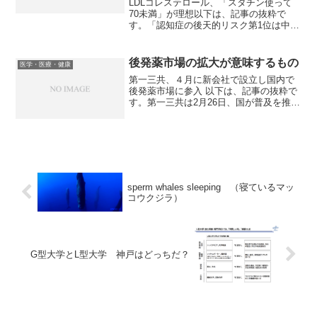
LDLコレステロール、「スタチン使って
70未満」が理想以下は、記事の抜粋で
す。「認知症の後天的リスク第1位は中年
期の高LDLコレステロール血症」という
事実は認知症予防のパラダイムシフトだ
と考えている。なにしろ2024年7月に
後発薬市場の拡大が意味するもの
医学・医療・健康
Lancet誌で...
第一三共、４月に新会社で設立し国内で
後発薬市場に参入 以下は、記事の抜粋で
す。第一三共は2月26日、国が普及を推進
し、今後、ニーズが一層高まることが予
想される日本のジェネリック医薬品（後
発薬）市場へ参入するため、4月1日付で
「第一三共エスフ...
sperm whales sleeping （寝ているマッ
コウクジラ）
G型大学とL型大学 神戸はどっちだ？