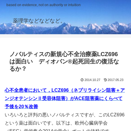
based on evidence, not on authority or intuition
薬理学などなどなど。
ノバルティスの新規心不全治療薬LCZ696
は面白い ディオバン®起死回生の復活な
るか？
2014.10.27
2017.05.23
心不全患者において，LCZ696（ネプリライシン阻害＋ア
ンジオテンシンⅡ受容体阻害）がACE阻害薬にくらべて
予後を20％改善
いろいろと評判の悪いノバルティスですが、このLCZ696
という薬は面白いです。以下は、欧州心臓病学会