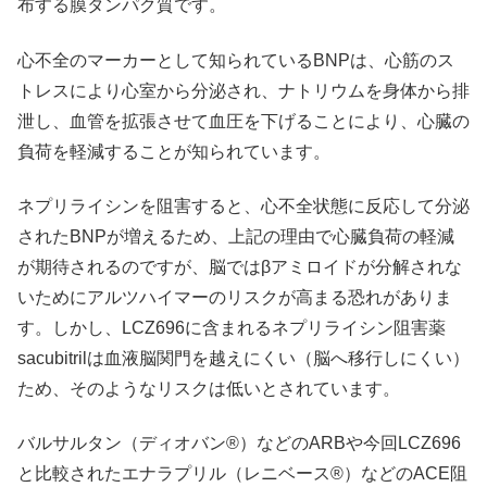
布する膜タンパク質です。
心不全のマーカーとして知られているBNPは、心筋のス
トレスにより心室から分泌され、ナトリウムを身体から排
泄し、血管を拡張させて血圧を下げることにより、心臓の
負荷を軽減することが知られています。
ネプリライシンを阻害すると、心不全状態に反応して分泌
されたBNPが増えるため、上記の理由で心臓負荷の軽減
が期待されるのですが、脳ではβアミロイドが分解されな
いためにアルツハイマーのリスクが高まる恐れがありま
す。しかし、LCZ696に含まれるネプリライシン阻害薬
sacubitrilは血液脳関門を越えにくい（脳へ移行しにくい）
ため、そのようなリスクは低いとされています。
バルサルタン（ディオバン®）などのARBや今回LCZ696
と比較されたエナラプリル（レニベース®）などのACE阻