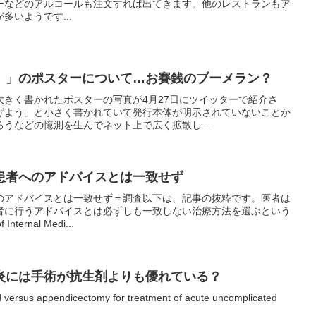
ーなどのアルコールも注文すれば出てきます。他のレストランもア
多いようです...
。」のポスターについて…お賽銭のブーメラン？
大きく書かれたポスターの写真が4月27日にツイッターで紹介さ
げよう」と小さく書かれていて発行本体が明示されていないことか
うなどの憶測を生んでネット上で広く拡散し...
患者へのアドバイスとは一致せず
のアドバイスとは一致せず＝調査以下は、記事の抜粋です。医者は
者に行うアドバイスとは必ずしも一致しない治療方法を選ぶという
ternal Medi...
炎には手術が抗生剤よりも優れている？
cid versus appendicectomy for treatment of acute uncomplicated