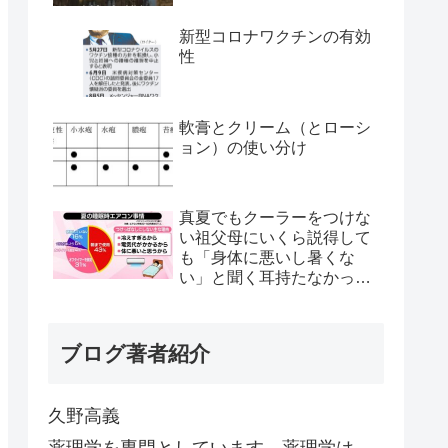
新型コロナワクチンの有効
性
軟膏とクリーム（とローシ
ョン）の使い分け
真夏でもクーラーをつけな
い祖父母にいくら説得して
も「身体に悪いし暑くな
い」と聞く耳持たなかった
が、母のとある一言で翌日
から嘘みたいに部屋が冷え
るようになった
ブログ著者紹介
久野高義
薬理学を専門としています。薬理学は、