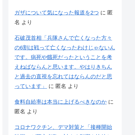
ガザについて気になった報道を2つ
に
匿
名
より
石破茂首相「兵隊さんで亡くなった方々
の6割は戦って亡くなったわけじゃないん
です。病死や餓死だったということを考
えねばならんと思います。やはりきちん
と過去の直視を忘れてはならんのだと思
っています」
に
匿名
より
食料自給率は本当に上げるべきなのか
に
匿名
より
コロナワクチン、デマ対策と「接種開始