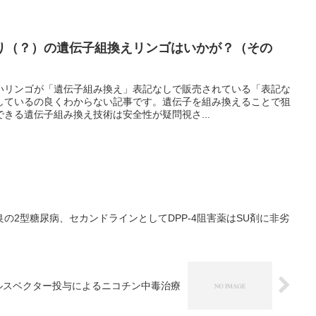
り（？）の遺伝子組換えリンゴはいかが？（その
いリンゴが「遺伝子組み換え」表記なしで販売されている「表記な
しているの良くわからない記事です。遺伝子を組み換えることで狙
きる遺伝子組み換え技術は安全性が疑問視さ...
の2型糖尿病、セカンドラインとしてDPP-4阻害薬はSU剤に非劣
ルスベクター投与によるニコチン中毒治療