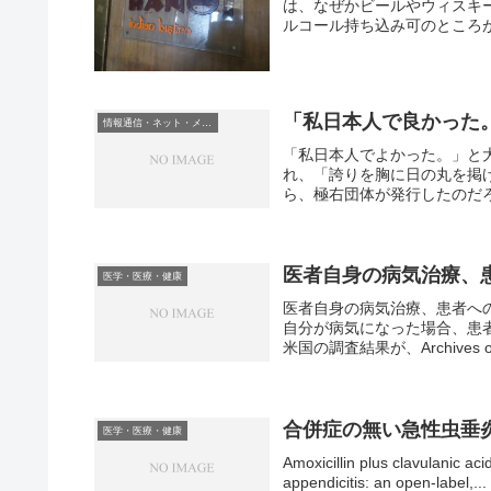
は、なぜかビールやウィスキ
ルコール持ち込み可のところが
「私日本人で良かった
情報通信・ネット・メディア
「私日本人でよかった。」と
れ、「誇りを胸に日の丸を掲
ら、極右団体が発行したのだろ
医者自身の病気治療、
医学・医療・健康
医者自身の病気治療、患者へ
自分が病気になった場合、患
米国の調査結果が、Archives of In
合併症の無い急性虫垂
医学・医療・健康
Amoxicillin plus clavulanic a
appendicitis: an open-label,...