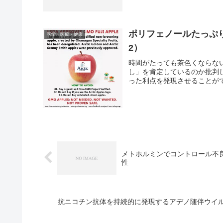
ポリフェノールたっぷ
医学・医療・健康
2）
時間がたっても茶色くならな
し」を肯定しているのか批判
った利点を発現させることがで
メトホルミンでコントロール不良
性
抗ニコチン抗体を持続的に発現するアデノ随伴ウイ