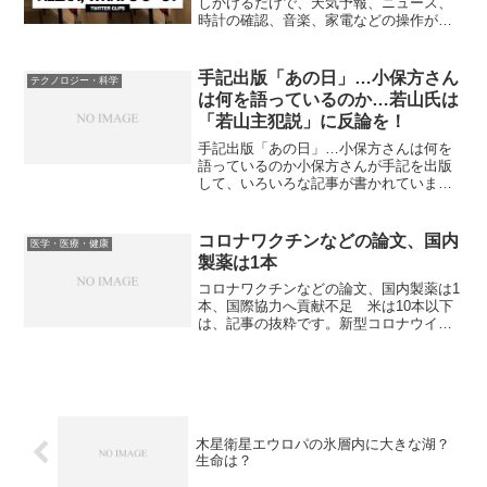
しかけるだけで、天気予報、ニュース、
時計の確認、音楽、家電などの操作がで
きるスマートスピーカー です。 ユーザー
の質問にも臨機応変に回答します。この
男の子は「5-3=2」の計算をEchoにさ
手記出版「あの日」…小保方さん
テクノロジー・科学
せ...
は何を語っているのか…若山氏は
「若山主犯説」に反論を！
手記出版「あの日」…小保方さんは何を
語っているのか小保方さんが手記を出版
して、いろいろな記事が書かれています
が、私が見た中では本記事が一番手記の
内容に踏み込んでいるので、紹介しま
す。以下は、記事の抜粋です。若山主犯
コロナワクチンなどの論文、国内
医学・医療・健康
説小保方氏は、ハーバード大...
製薬は1本
コロナワクチンなどの論文、国内製薬は1
本、国際協力へ貢献不足 米は10本以下
は、記事の抜粋です。新型コロナウイル
ス関連の論文発表で国内製薬会社の研究
開発力の低さが浮き彫りになっている。
主要医学誌に掲載されたワクチンや治療
薬についての臨床試験...
木星衛星エウロパの氷層内に大きな湖？
生命は？