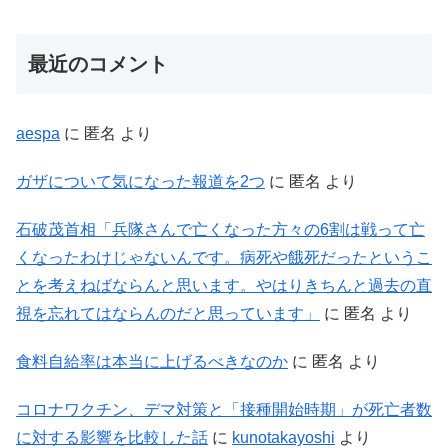
最近のコメント
aespa
に
匿名
より
ガザについて気になった報道を2つ
に
匿名
より
石破茂首相「兵隊さんで亡くなった方々の6割は戦って亡
くなったわけじゃないんです。病死や餓死だったというこ
とを考えねばならんと思います。やはりきちんと過去の直
視を忘れてはならんのだと思っています」
に
匿名
より
食料自給率は本当に上げるべきなのか
に
匿名
より
コロナワクチン、デマ対策と「接種開始時期」が死亡者数
に対する影響を比較した話
に
kunotakayoshi
より