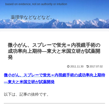
based on evidence, not on authority or intuition
薬理学などなどなど。
微小がん、スプレーで蛍光＝内視鏡手術の
成功率向上期待―東大と米国立研が試薬開
発
2011.11.30
2017.07.02
微小がん、スプレーで蛍光＝内視鏡手術の成功率向上期待
―東大と米国立研が試薬開発
以下は、記事の抜粋です。