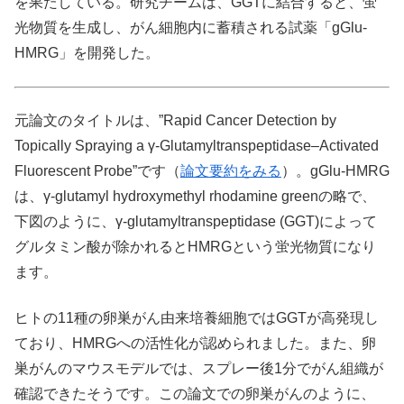
を果たしている。研究チームは、GGTに結合すると、蛍
光物質を生成し、がん細胞内に蓄積される試薬「gGlu-
HMRG」を開発した。
元論文のタイトルは、”Rapid Cancer Detection by
Topically Spraying a γ-Glutamyltranspeptidase–Activated
Fluorescent Probe”です（
論文要約をみる
）。gGlu-HMRG
は、γ-glutamyl hydroxymethyl rhodamine greenの略で、
下図のように、γ-glutamyltranspeptidase (GGT)によって
グルタミン酸が除かれるとHMRGという蛍光物質になり
ます。
ヒトの11種の卵巣がん由来培養細胞ではGGTが高発現し
ており、HMRGへの活性化が認められました。また、卵
巣がんのマウスモデルでは、スプレー後1分でがん組織が
確認できたそうです。この論文での卵巣がんのように、