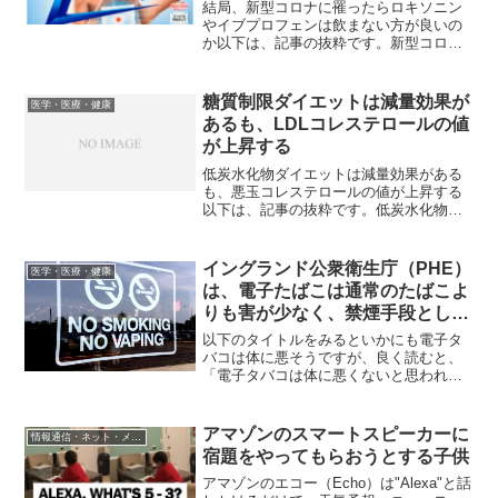
結局、新型コロナに罹ったらロキソニン
やイブプロフェンは飲まない方が良いの
か以下は、記事の抜粋です。新型コロナ
に罹ったらロキソニンやイブプロフェン
は飲まない方が良いのか、現時点でのエ
ビデンスについてご紹介します。そもそ
糖質制限ダイエットは減量効果が
医学・医療・健康
も熱がでたときに下げた方...
あるも、LDLコレステロールの値
が上昇する
低炭水化物ダイエットは減量効果がある
も、悪玉コレステロールの値が上昇する
以下は、記事の抜粋です。低炭水化物ダ
イエットとは白米や麺・パンなどの炭水
化物を控えた食事をとるというもので、
体重の減量効果を期待できるダイエット
イングランド公衆衛生庁（PHE）
医学・医療・健康
法です。ノルウェー・オス...
は、電子たばこは通常のたばこよ
りも害が少なく、禁煙手段として
処方すること勧めている
以下のタイトルをみるといかにも電子タ
バコは体に悪そうですが、良く読むと、
「電子タバコは体に悪くないと思われて
いるけど、思ったよりも悪いのではない
か？」という内容です。電子たばこが免
疫細胞を破壊する可能性、英研究で明ら
アマゾンのスマートスピーカーに
情報通信・ネット・メディア
かに 元記事のタイトル...
宿題をやってもらおうとする子供
アマゾンのエコー（Echo）は"Alexa"と話