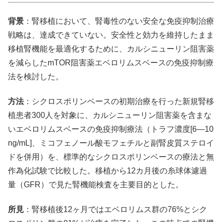
背景
：腎移植において、腎毒性のない安全な免疫抑制治療
戦略は、達成できていない。安全性と効力を維持したまま
移植腎機能を最適化するために、カルシニューリン阻害薬
を減らしたmTOR阻害薬エベロリムスベースの免疫抑制療
法を検討した。
方法
：シクロスポリンベースの初期治療を行った新規腎移
植患者300人を対象に、カルシニューリン阻害薬を含まな
いエベロリムスベースの免疫抑制療法（トラフ濃度[6—10
ng/mL]、ミコフェノール酸モフェチルと副腎皮質ステロイ
ドを併用）を、標準的なシクロスポリンベースの療法と無
作為化試験で比較した。移植から12カ月後の糸球体濾過
量（GFR）で見た腎機能検査を主要目的とした。
所見
：腎移植後12ヶ月ではエベロリムス群の76%とシク