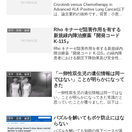
Crizotinib versus Chemotherapy in
Advanced ALK-Positive Lung Cancer以下
は、論文要約の抜粋です。背景：小患者
グループでの予備的臨床試験では、ALK
の染色体再配置が認められる肺...
Rho キナーゼ阻害作用を有する
医学・医療・健康
新規緑内障治療薬『開発コード
K-115』
Rho キナーゼ阻害作用を有する新規緑内
障治療薬『開発コード K-115』の緑内障
患者における眼圧下降効果及び安全性の
結果を発表以下は、プレスリリースの抜
粋です。興和株式会社は、2011 年 5月米
国"ARVO 2011"のポスターセッショ...
「一卵性双生児の遺伝情報は同一
医学・医療・健康
ではない」ことが明らかになって
きた
「一卵性双生児の遺伝情報は同一ではな
い」ことが明らかになってきた常識だと
思っていたことが覆りました。以下は、
記事の抜粋です。1つの受精卵が2つに分
かれて生まれる一卵性双生児は、同一の
遺伝情報を持ち、それぞれの身体的特徴
パズルを解いてもボケ防止にはな
医学・医療・健康
や心的特性は、遺伝的要...
らない
パズルを解いても知能の低下ペースが落