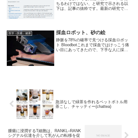
ちるわけではない、と研究で示される以
下は、記事の抜粋です。最新の研究で
「パズルを解いても知能の低下スピード
が遅くなるわけではない」ということが
示されました。このコホート研究では、
被験者の幼少期のデータ、お...
採血ロボット、砂の絵
医学・医療・健康
静脈を78%の確率で見つける採血ロボッ
ト Bloodbotこれまで採血ではけっこう痛
い目にあってきたので、下手な人に採血
されるぐらいなら、ロボットにされた方
がマシかなと思っていました。しかし、
この採血ロボットはいかにも怖そうで
す。静脈を見つ...
急須なしで緑茶を作れるペットボトル用
茶こし、チャッティー(chattea)
腫瘍に浸潤するT細胞は、RANKL–RANK
シグナル伝達を介して乳がんの転移を促