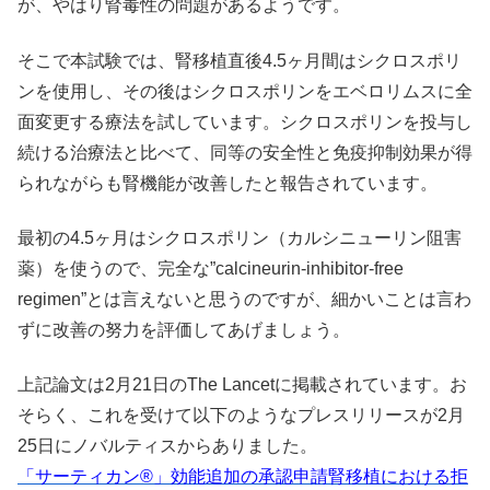
が、やはり腎毒性の問題があるようです。
そこで本試験では、腎移植直後4.5ヶ月間はシクロスポリ
ンを使用し、その後はシクロスポリンをエベロリムスに全
面変更する療法を試しています。シクロスポリンを投与し
続ける治療法と比べて、同等の安全性と免疫抑制効果が得
られながらも腎機能が改善したと報告されています。
最初の4.5ヶ月はシクロスポリン（カルシニューリン阻害
薬）を使うので、完全な”calcineurin-inhibitor-free
regimen”とは言えないと思うのですが、細かいことは言わ
ずに改善の努力を評価してあげましょう。
上記論文は2月21日のThe Lancetに掲載されています。お
そらく、これを受けて以下のようなプレスリリースが2月
25日にノバルティスからありました。
「サーティカン®」効能追加の承認申請腎移植における拒