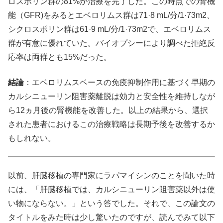
ロスポリン群の81%が治療を完了した。この時点での腎機
能（GFR)をみるとエベロリムス群は71·8 mL/分/1·73m2、
シクロスポリン群は61·9 mL/分/1·73m2で、エベロリムス
群が有意に優れていた。バイオプシーにより調べた拒絶反
応率は両群とも15%だった。
結論
：エベロリムスベースの免疫抑制作用に基づく早期の
カルシニューリン阻害薬離脱は効力と安全性を維持しなが
ら12ヵ月後の腎機能を改善した。以上の結果から、選択
された患者におけるこの治療戦略は長期予後を改善するか
もしれない。
以前、肝臓移植の専門家にラパマイシンのことを聞いた時
には、「肝臓移植では、カルシニューリン阻害薬以外は使
い物にならない。」という答でした。それで、この論文の
タイトルをみた時は少し驚いたのですが、読んでみて以下