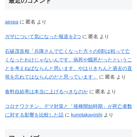
最近のコメント
aespa
に
匿名
より
ガザについて気になった報道を2つ
に
匿名
より
石破茂首相「兵隊さんで亡くなった方々の6割は戦って亡
くなったわけじゃないんです。病死や餓死だったというこ
とを考えねばならんと思います。やはりきちんと過去の直
視を忘れてはならんのだと思っています」
に
匿名
より
食料自給率は本当に上げるべきなのか
に
匿名
より
コロナワクチン、デマ対策と「接種開始時期」が死亡者数
に対する影響を比較した話
に
kunotakayoshi
より