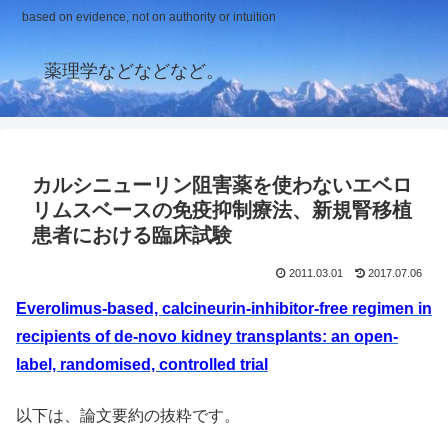
based on evidence, not on authority or intuition
薬理学などなどなど。
カルシニューリン阻害薬を使わないエベロ
リムスベースの免疫抑制療法、新規腎移植
患者における臨床試験
2011.03.01
2017.07.06
Everolimus-based, calcineurin-inhibitor-free regimen in
recipients of de-novo kidney transplants: an open-
label, randomised, controlled trial
以下は、論文要約の抜粋です。