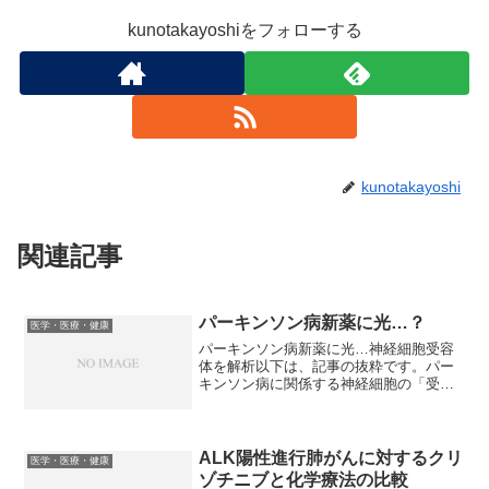
kunotakayoshiをフォローする
kunotakayoshi
関連記事
パーキンソン病新薬に光…？
医学・医療・健康
パーキンソン病新薬に光…神経細胞受容
体を解析以下は、記事の抜粋です。パー
キンソン病に関係する神経細胞の「受容
体」というたんぱく質の構造解析に、京
都大学などが成功した。この受容体に結
合する物質が見つかれば、新薬開発が可
能になる成果だ。ネイチャ...
ALK陽性進行肺がんに対するクリ
医学・医療・健康
ゾチニブと化学療法の比較