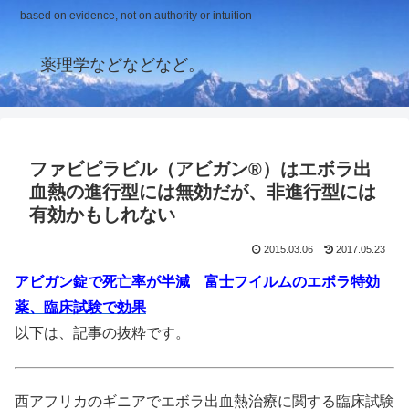
based on evidence, not on authority or intuition
薬理学などなどなど。
ファビピラビル（アビガン®）はエボラ出
血熱の進行型には無効だが、非進行型には
有効かもしれない
2015.03.06
2017.05.23
アビガン錠で死亡率が半減 富士フイルムのエボラ特効
薬、臨床試験で効果
以下は、記事の抜粋です。
西アフリカのギニアでエボラ出血熱治療に関する臨床試験