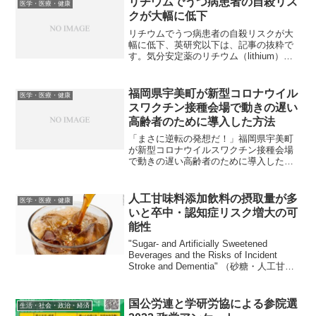
リチウムでうつ病患者の自殺リス
医学・医療・健康
発性ASD患者とその両...
クが大幅に低下
リチウムでうつ病患者の自殺リスクが大
幅に低下、英研究以下は、記事の抜粋で
す。気分安定薬のリチウム（lithium）
は、うつ病患者の自殺リスクを60%以上
低下させるという研究論文が先週、英オ
ンライン医学誌「bmj.com」で発表され
福岡県宇美町が新型コロナウイル
医学・医療・健康
た。論文の...
スワクチン接種会場で動きの遅い
高齢者のために導入した方法
「まさに逆転の発想だ！」福岡県宇美町
が新型コロナウイルスワクチン接種会場
で動きの遅い高齢者のために導入した方
法が画期的で全国で広まって欲しい！以
下は、動画とその説明です。福岡の宇美
町で。動きの鈍い高齢者は座らせたまま
人工甘味料添加飲料の摂取量が多
医学・医療・健康
で、医者とサポートが大名...
いと卒中・認知症リスク増大の可
能性
"Sugar- and Artificially Sweetened
Beverages and the Risks of Incident
Stroke and Dementia" （砂糖・人工甘味
料添加飲料と卒中・認知症リスク）とい
う論...
国公労連と学研労協による参院選
生活・社会・政治・経済