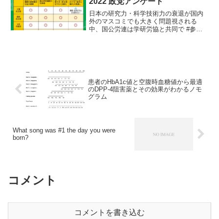
2022 政党アンケート
日本の研究力・科学技術力の衰退が国内
外のマスコミでも大きく問題視される
中、国公労連は学研労協と共同で #参院
選2022 政党アンケートを実施しました。
そして大学予算や研究者の大量雇止め問
題は #防衛費増より暮らし対策を 実行す
る重要な課題で...
患者のHbA1c値と空腹時血糖値から最適
のDPP-4阻害薬とその効果がわかるノモ
グラム
What song was #1 the day you were
born?
コメント
コメントを書き込む