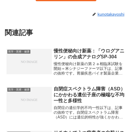
kunotakayoshi
関連記事
慢性便秘向け新薬：「ウログアニ
医学・医療・健康
リン」の合成アナログSP-304
慢性便秘向け新薬の第２ａ相臨床試験を
開始＝米シナジーファーマ以下は、記事
の抜粋です。胃腸疾患バイオ製薬企業の
米シナジー・ファーマシューティカルズ
(OTC BB:SGYP)は、同社が権利を持つ薬
剤「SP-304」の慢性便秘患者での第2a相
自閉症スペクトラム障害（ASD）
医学・医療・健康
臨床...
にかかわる遺伝子座の極端な不均
一性と多様性
自閉症の遺伝学的不均一性以下は、記事
の抜粋です。自閉症スペクトラム障害
（ASD）には遺伝的特性が強くかかわっ
ていると広く考えられているが、この病
態の基盤となる原因はほとんど解明され
ていない。今回3つの研究グループが、散