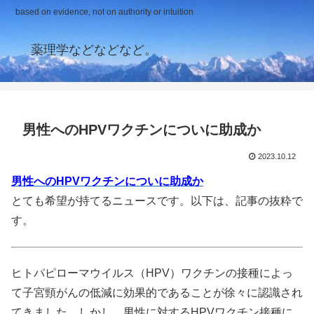
based on evidence, not on authority or intuition
薬理学などなどなど。
男性へのHPVワクチンについに助成か
2023.10.12
男性へのHPVワクチンについに助成か
とても希望が持てるニュースです。以下は、記事の抜粋で
す。
ヒトパピローマウイルス（HPV）ワクチンの接種によっ
て子宮頸がんの低減に効果的であることが徐々に認識され
てきました。しかし、男性に対するHPVワクチン接種に