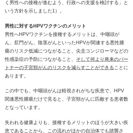
く男性への接種が進むよう、行政への支援を検討する」と
いう方針を示しました1）。
男性に対するHPVワクチンのメリット
男性へHPVワクチンを接種するメリットは、中咽頭が
ん、肛門がん、陰茎がんといったHPVが関連する悪性腫
瘍のリスク低減につながること、尖圭コンジローマなどの
性感染症の予防につながること、
そして何より将来のパー
トナーの子宮頸がんのリスクを減らすことができる
ことに
あります。
この中でも、中咽頭がんは軽視されがちな疾患で、HPV
関連悪性腫瘍だけで見ると、子宮頸がんに匹敵する患者数
となっています。
失われる健康よりも、接種するメリットのほうが大きい疾
患であることから、この流れがほかの自治体でも踏襲さ