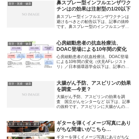
鼻スプレー型インフルエンザワク
医学・医療・健康
チンはの効果は注射型の1/20以下
鼻スプレー型インフルエンザワクチンは
避けるべきとの勧告以下は、記事の抜粋
です。鼻スプレー型のインフルエンザワ
クチンは効果が低いため使用すべきでは
ないとの見解を、米国小児科学会
（AAP）が発表した。AAPによると、
心房細動患者の抗血栓療法、
医学・医療・健康
2016～17年のインフルエ...
DOAC登場による10年間の変化
心房細動患者の抗血栓療法、DOAC登場
による10年間の変化（伏見AFレジスト
リ）／日本循環器学会以下は、記事の抜
粋です。日本のコミュニティベースの心
房細動（AF）コホートである伏見AFレジ
ストリは、京都市伏見区で2011年3月から
大腸がん予防、アスピリンの効果
医学・医療・健康
実施されて...
を調査—今更？
大腸がん予防、アスピリンの効果を調
査 国立がんセンターなど 以下は、記事
の抜粋です。アスピリンに大腸がんの発
症や、がんになる可能性の高い大腸ポリ
ープの再発を予防する効果があるかを確
かめる臨床研究を、国立がん研究センタ
ギターを弾くイメージ写真にあり
生活・社会・政治・経済
ーや京都府立医大などのチ...
がちな間違いがこちら…
ギターを弾くイメージ写真にありがちな