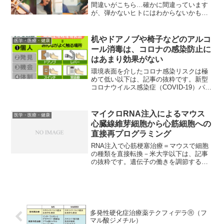
間違いがこちら…確かに間違っています
が、弾かないヒトにはわからないかも。
カポタストの位置がおかしいです。
机やドアノブや椅子などのアルコ
医学・医療・健康
ール消毒は、コロナの感染防止に
はあまり効果がない
環境表面を介したコロナ感染リスクは極
めて低い以下は、記事の抜粋です。新型
コロナウイルス感染症（COVID-19）パン
デミックの発生当初、多くの人が、環境
表面に付着しているウイルスに触れるこ
とで感染するのを恐れていたことは記憶
マイクロRNA注入によるマウス
医学・医療・健康
に新しい。しかし...
心臓線維芽細胞から心筋細胞への
直接再プログラミング
RNA注入で心筋梗塞治療＝マウスで細胞
の種類を直接転換－米大学以下は、記事
の抜粋です。遺伝子の働きを調節する短
いリボ核酸（RNA）「マイクロRNA」を
急性心筋梗塞を起こした状態のマウスの
心臓に注入し、回復を促すことに成功し
たと、米デューク大...
多発性硬化症治療薬テクフィデラⓇ（フ
マル酸ジメチル）