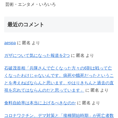
芸術・エンタメ・いろいろ
最近のコメント
aespa
に
匿名
より
ガザについて気になった報道を2つ
に
匿名
より
石破茂首相「兵隊さんで亡くなった方々の6割は戦って亡
くなったわけじゃないんです。病死や餓死だったというこ
とを考えねばならんと思います。やはりきちんと過去の直
視を忘れてはならんのだと思っています」
に
匿名
より
食料自給率は本当に上げるべきなのか
に
匿名
より
コロナワクチン、デマ対策と「接種開始時期」が死亡者数