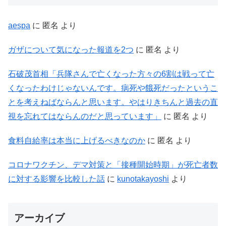
aespa
に
匿名
より
ガザについて気になった報道を2つ
に
匿名
より
石破茂首相「兵隊さんで亡くなった方々の6割は戦って亡
くなったわけじゃないんです。病死や餓死だったというこ
とを考えねばならんと思います。やはりきちんと過去の直
視を忘れてはならんのだと思っています」
に
匿名
より
食料自給率は本当に上げるべきなのか
に
匿名
より
コロナワクチン、デマ対策と「接種開始時期」が死亡者数
に対する影響を比較した話
に
kunotakayoshi
より
アーカイブ