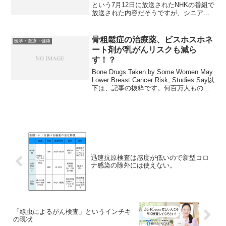
という7月12日に放送されたNHKの番組で
放送された内容だそうですが、シニアは
「コレステロール高め」が長生き 65歳
を超えたら肉をモリモリ食べよう！とい
うひどい記事がありました。リポーター
骨粗鬆症の治療薬、ビスホスホネ
医学・医療・健康
の遠藤亮アナ「一...
ート剤が乳がんリスクも減ら
す！？
Bone Drugs Taken by Some Women May
Lower Breast Cancer Risk, Studies Say以
下は、記事の抜粋です。何百万人もの健
康な高齢女性が、骨粗鬆症を予防・治療
するために飲んでいるビ...
迅速抗原検査は感度が低いので新型コロ
ナ感染の除外には使えない。
「線虫によるがん検査」というインチキ
の現状