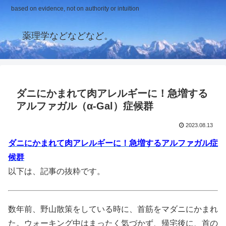
based on evidence, not on authority or intuition
薬理学などなどなど。
ダニにかまれて肉アレルギーに！急増する
アルファガル（α-Gal）症候群
2023.08.13
ダニにかまれて肉アレルギーに！急増するアルファガル症
候群
以下は、記事の抜粋です。
数年前、野山散策をしている時に、首筋をマダニにかまれ
た。ウォーキング中はまったく気づかず、帰宅後に、首の