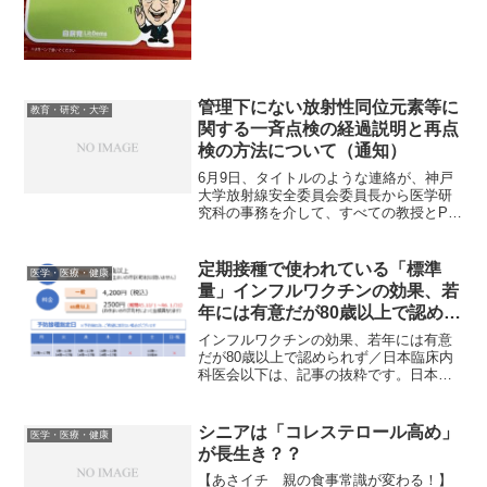
管理下にない放射性同位元素等に
教育・研究・大学
関する一斉点検の経過説明と再点
検の方法について（通知）
6月9日、タイトルのような連絡が、神戸
大学放射線安全委員会委員長から医学研
究科の事務を介して、すべての教授とPI
にありました。以下はその内容全文です
（一部＊に変更）。神戸大学放射線安全
委員会委員長 ＊＊＊＊＜経過説明＞こ
定期接種で使われている「標準
医学・医療・健康
れまでの点検の結果、...
量」インフルワクチンの効果、若
年には有意だが80歳以上で認めら
れず
インフルワクチンの効果、若年には有意
だが80歳以上で認められず／日本臨床内
科医会以下は、記事の抜粋です。日本臨
床内科医会が毎年実施しているインフル
エンザに関する前向き多施設コホート研
究の統合解析が行われ、インフルエンザ
シニアは「コレステロール高め」
医学・医療・健康
ワクチンは40歳未満の...
が長生き？？
【あさイチ 親の食事常識が変わる！】