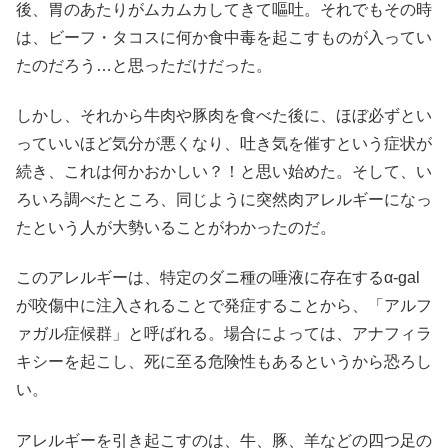
後、胃のあたりがムカムカしてきて嘔吐。それでもその時
は、ビーフ・タコスに何か食中毒を起こすものが入ってい
たのだろう…と思っただけだった。
しかし、それから牛肉や豚肉を食べた後に、ほぼ必ずとい
っていいほど気分が悪くなり、吐き気を催すという症状が
続き、これは何かおかしい？！と思い始めた。そして、い
ろいろ調べたところ、同じように突然肉アレルギーになっ
たという人が大勢いることがわかったのだ。
このアレルギーは、特定のダニ種の唾液に存在するα-gal
が咬傷中に注入されることで発症することから、「アルフ
ァガル症候群」と呼ばれる。場合によっては、アナフィラ
キシーを起こし、死に至る危険性もあるというから恐ろし
い。
アレルギーを引き起こすのは、牛、豚、羊などの四つ足の