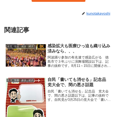
kunotakayoshi
関連記事
感染拡大も医療ひっ迫も織り込み
生活・社会・政治・経済
済みなら、、、
阿波踊り参加の有名連で感染広がる 徳
島市で３年ぶりに演舞場開設以下は、記
事の抜粋です。8月11～15日に開催された
徳島市の阿波踊りに出演した有名連の間
で、新型コロナウイルスの感染者が相次
いでいることが18日、徳島新聞の取材で
自民「書いても消せる」記念品
生活・社会・政治・経済
分かった。行動を...
党大会で、間の悪さ話題
自民「書いても消せる」記念品 党大会
で、間の悪さ話題以下は、記事の抜粋で
す。自民党が3月25日の党大会で「書いて
も消せる」ことを売りにした安倍晋三首
相のイラスト入りマグネットシートを記
念品として出席者に配り、「森友学園を
巡る決裁文書改ざんが...