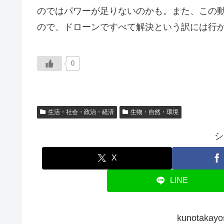
のではパワーが足りないのかも。また、この
ので、ドローンですべて解決という訳には行
0
生活・社会・政治・経済
生物・自然・環境
シ
X
LINE
kunotak