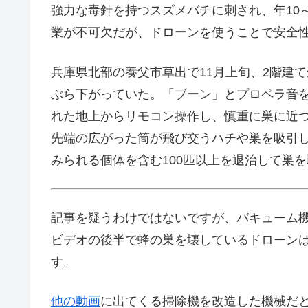
強力な毒針を持つスズメバチに刺され、年10
業が不可欠だが、ドローンを使うことで安全
兵庫県北部の養父市草出で11月上旬、2階建
ぶら下がっていた。「ブーン」とプロペラ音を
れた地上からリモコン操作し、慎重に巣に近
先端の広がった筒が飛び交うハチや巣を吸引
みられる個体を含む100匹以上を退治して巣
記事を疑うわけではないですが、バキューム
ビデオの後半で蜂の巣を壊しているドローン
す。
他の動画
に出てくる掃除機を改造した機械だと