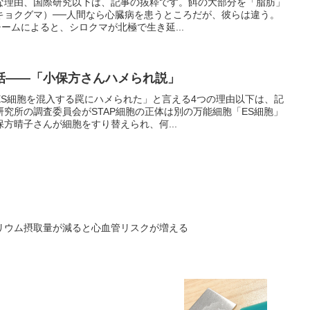
な理由、国際研究以下は、記事の抜粋です。餌の大部分を「脂肪」
キョクグマ）──人間なら心臓病を患うところだが、彼らは違う。
チームによると、シロクマが北極で生き延...
話――「小保方さんハメられ説」
ES細胞を混入する罠にハメられた」と言える4つの理由以下は、記
究所の調査委員会がSTAP細胞の正体は別の万能細胞「ES細胞」
方晴子さんが細胞をすり替えられ、何...
リウム摂取量が減ると心血管リスクが増える