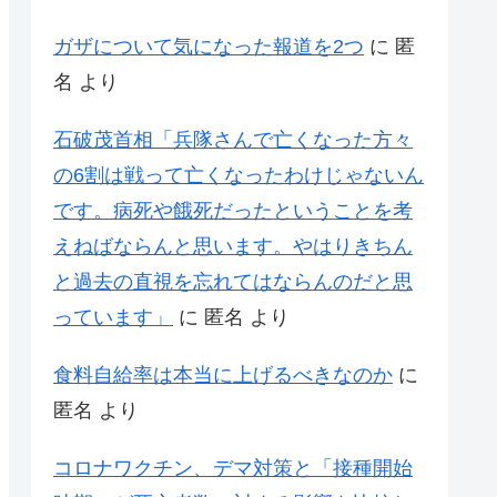
ガザについて気になった報道を2つ
に
匿
名
より
石破茂首相「兵隊さんで亡くなった方々
の6割は戦って亡くなったわけじゃないん
です。病死や餓死だったということを考
えねばならんと思います。やはりきちん
と過去の直視を忘れてはならんのだと思
っています」
に
匿名
より
食料自給率は本当に上げるべきなのか
に
匿名
より
コロナワクチン、デマ対策と「接種開始