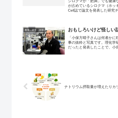
シロクマが「肥満」でも健康
が占めているシロクマ（ホッ
Cell誌で論文を発表した研究
おもしろいけど怪しい
教育・研究・大学
「小保方晴子さんは何者かに
事の抜粋と写真です。理化学研
だったと発表したことで、小保
ナトリウム摂取量が増えたりカ