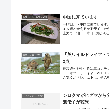
中国に来ています
生活・社会・政治・経済
一昨日から中国に来ています
友人達と会えるか不安でした
上海で一泊し、昨日は朝から上
「英ワイルドライフ・フ
生物・自然・環境
2点
最高峰の野生生物写真コンテ
ー・オブ・ザ・イヤー2019
ご覧ください。以下は、その中
シロクマがヒグマから
テクノロジー・科学
遺伝子が変異