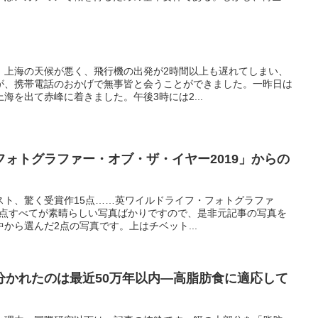
。上海の天候が悪く、飛行機の出発が2時間以上も遅れてしまい、
が、携帯電話のおかげで無事皆と会うことができました。一昨日は
海を出て赤峰に着きました。午後3時には2...
ォトグラファー・オブ・ザ・イヤー2019」からの
スト、驚く受賞作15点……英ワイルドライフ・フォトグラファ
15点すべてが素晴らしい写真ばかりですので、是非元記事の写真を
から選んだ2点の写真です。上はチベット...
分かれたのは最近50万年以内―高脂肪食に適応して