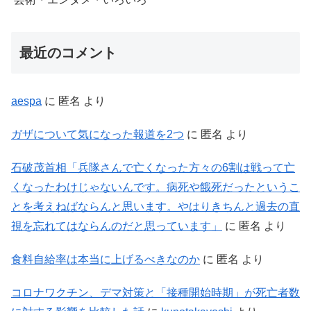
最近のコメント
aespa
に
匿名
より
ガザについて気になった報道を2つ
に
匿名
より
石破茂首相「兵隊さんで亡くなった方々の6割は戦って亡
くなったわけじゃないんです。病死や餓死だったというこ
とを考えねばならんと思います。やはりきちんと過去の直
視を忘れてはならんのだと思っています」
に
匿名
より
食料自給率は本当に上げるべきなのか
に
匿名
より
コロナワクチン、デマ対策と「接種開始時期」が死亡者数