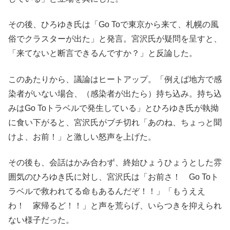
その後、ひろゆき氏は「Go Toで東京から来て、札幌の風
俗でクラスターが出た」と発言。宮沢氏が疑問を呈すと、
「来てないと断言できるんですか？」と反論した。
このあたりから、議論はヒートアップ。「例えば地方で感
染者がいない場合、（感染者が出たら）持ち込み。持ち込
みはGo Toトラベルで発生している」とひろゆき氏が執拗
に食い下がると、宮沢氏がブチ切れ「あのね、ちょっと聞
けよ、お前！」と激しい怒声を上げた。
その後も、会話はかみ合わず、終始ひょうひょうとした雰
囲気のひろゆき氏に対し、宮沢氏は「お前さ！ Go Toト
ラベルで救われてる命もあるんだぞ！！」「もうええ
わ！ 家帰るど！！」と声を荒らげ、いらつきを抑えられ
ない様子だった。