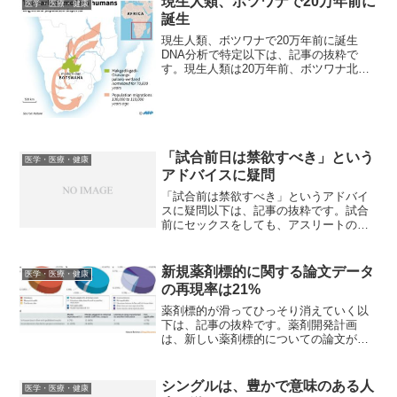
現生人類、ボツワナで20万年前に
医学・医療・健康
誕生
現生人類、ボツワナで20万年前に誕生
DNA分析で特定以下は、記事の抜粋で
す。現生人類は20万年前、ボツワナ北部
で誕生したとする論文が10月28日、国際
研究チームによりNature誌に発表され
た。人類誕生の地を特定した研究結果と
しては、これ...
「試合前日は禁欲すべき」という
医学・医療・健康
アドバイスに疑問
「試合前は禁欲すべき」というアドバイ
スに疑問以下は、記事の抜粋です。試合
前にセックスをしても、アスリートの成
績に悪影響は生じないと思われるという
研究結果が6月21日号に掲載された。イタ
リア、フィレンツェ大学のLaura Stefani
新規薬剤標的に関する論文データ
医学・医療・健康
氏らの...
の再現率は21%
薬剤標的が滑ってひっそり消えていく以
下は、記事の抜粋です。薬剤開発計画
は、新しい薬剤標的についての論文が出
発点となることが多い。しかし、そのよ
うな論文の信頼性を正しく評価するため
には、科学的発見や論文発表の過程をし
シングルは、豊かで意味のある人
医学・医療・健康
っかりと見極める目が必要だ...