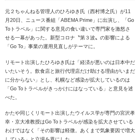
元２ちゃんねる管理人のひろゆき氏（西村博之氏）が11
月20日、ニュース番組「ABEMA Prime」に出演し、「Go
Toトラベル」に関する意見の食い違いで専門家を激怒さ
せる一幕があった。新型コロナ〝第３波〟の影響による
「Go To」事業の運用見直しがテーマに。
リモート出演したひろゆき氏は「経済が悪いのは日本中だ
いたいそう。飲食店と旅行代理店だけ助ける理由がいまだ
に分からない」とし、札幌など感染が拡大しているのは
「Go Toトラベルがきっかけにはなっている」と意見を述
べた。
かたや同じくリモート出演したウイルス学が専門の宮沢孝
幸・京大准教授はGo Toトラベルが感染を拡大させている
わけではなく「その影響は軽微。あくまで気象要因で増大
している」と立場を異にした。