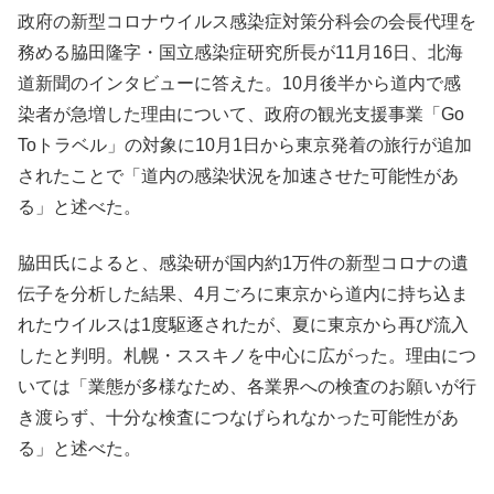
政府の新型コロナウイルス感染症対策分科会の会長代理を
務める脇田隆字・国立感染症研究所長が11月16日、北海
道新聞のインタビューに答えた。10月後半から道内で感
染者が急増した理由について、政府の観光支援事業「Go
Toトラベル」の対象に10月1日から東京発着の旅行が追加
されたことで「道内の感染状況を加速させた可能性があ
る」と述べた。
脇田氏によると、感染研が国内約1万件の新型コロナの遺
伝子を分析した結果、4月ごろに東京から道内に持ち込ま
れたウイルスは1度駆逐されたが、夏に東京から再び流入
したと判明。札幌・ススキノを中心に広がった。理由につ
いては「業態が多様なため、各業界への検査のお願いが行
き渡らず、十分な検査につなげられなかった可能性があ
る」と述べた。