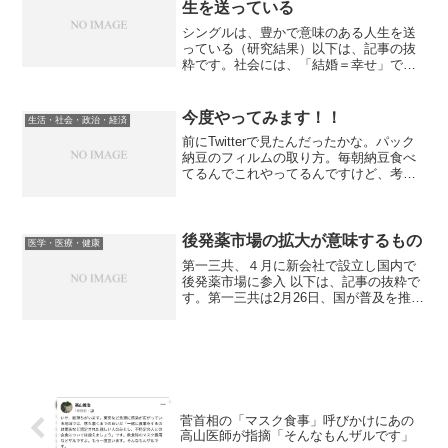
生を送っている
シングルは、豊かで意味のある人生を送
っている（研究結果）以下は、記事の抜
粋です。社会には、「結婚＝幸せ」であ
り「独身＝とても不幸せ」という固定観
念がある。ただし少なくとも、8月にアメ
リカ心理学会で発表された研究による
今度やってみます！！
生活・社会・政治・経済
と、シングルの人たちは同...
前にTwitterで見たんだったかな。パック
納豆のフィルムの取り方。毎朝納豆食べ
てるんでこれやってるんですけど、考え
た人天才だね。キレイに取れて気持ちい
い。 pic.twitter.com/GyAJ9xNjWX— 瞬く
🍎 skeb始めました...
後発薬市場の拡大が意味するもの
医学・医療・健康
第一三共、４月に新会社で設立し国内で
後発薬市場に参入 以下は、記事の抜粋で
す。第一三共は2月26日、国が普及を推進
し、今後、ニーズが一層高まることが予
想される日本のジェネリック医薬品（後
発薬）市場へ参入するため、4月1日付で
「第一三共エスフ...
菅首相の「マスク食事」呼びかけにあの
高山医師が指摘「そんなもんザルです」