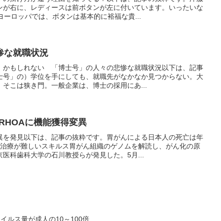
ンが右に、レディースは前ボタンが左に付いています。いったいな
ヨーロッパでは、ボタンは基本的に裕福な貴...
惨な就職状況
」かもしれない 「博士号」の人々の悲惨な就職状況以下は、記事
士号」の）学位を手にしても、就職先がなかなか見つからない。大
そこは狭き門。一般企業は、博士の採用にあ...
でRHOAに機能獲得変異
異を発見以下は、記事の抜粋です。胃がんによる日本人の死亡は年
も治療が難しいスキルス胃がん組織のゲノムを解読し、がん化の原
医科歯科大学の石川教授らが発見した。5月...
ウイルス量が成人の10～100倍