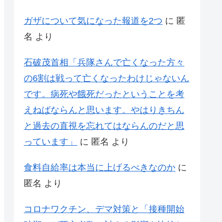
ガザについて気になった報道を2つ
に
匿
名
より
石破茂首相「兵隊さんで亡くなった方々
の6割は戦って亡くなったわけじゃないん
です。病死や餓死だったということを考
えねばならんと思います。やはりきちん
と過去の直視を忘れてはならんのだと思
っています」
に
匿名
より
食料自給率は本当に上げるべきなのか
に
匿名
より
コロナワクチン、デマ対策と「接種開始