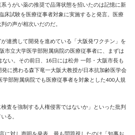
素系うがい薬の推奨で品薄状態を招いたのは記憶に新
、臨床試験を医療従事者対象に実施すると発言。医療
批判の声が相次いだのだ。
どが連携して開発を進めている「大阪発ワクチン」を
大阪市立大学医学部附属病院の医療従事者に、まずは
はない。その前日、16日には松井 一郎・大阪市長も
開発に携わる森下竜一大阪大教授が日本抗加齢医学会
医学部附属病院でも医療従事者を対象とした400人規
に検査を強制する人権侵害ではないか」といった批判
ている。
発言に対し声明を発表。最も問題視したのは「知事お