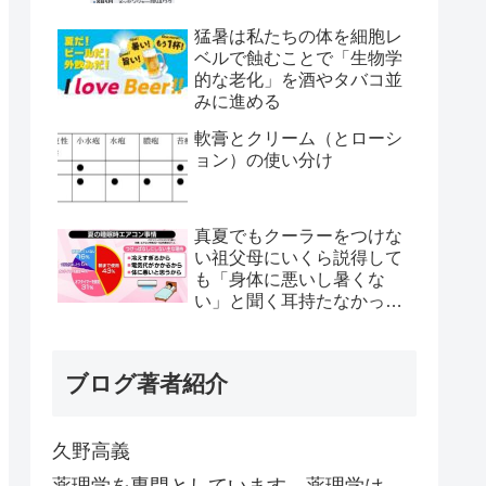
猛暑は私たちの体を細胞レ
ベルで蝕むことで「生物学
的な老化」を酒やタバコ並
みに進める
軟膏とクリーム（とローシ
ョン）の使い分け
真夏でもクーラーをつけな
い祖父母にいくら説得して
も「身体に悪いし暑くな
い」と聞く耳持たなかった
が、母のとある一言で翌日
から嘘みたいに部屋が冷え
るようになった
ブログ著者紹介
久野高義
薬理学を専門としています。薬理学は、