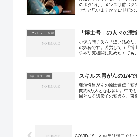
のボタンは、メンズは前ボタ
ぜだと思いますか？17世紀の
「博士号」の人々の悲
テクノロジー・科学
小保方晴子氏を「追い詰めた
の抜粋です。苦労して（「博
学や研究機関に勤めたくても、
スキルス胃がんの1/4
医学・医療・健康
難治性胃がんの原因遺伝子変
間約5万人となお多い。中で
因となる遺伝子の変異を、東京
COVID-19、乳幼児は軽症でも