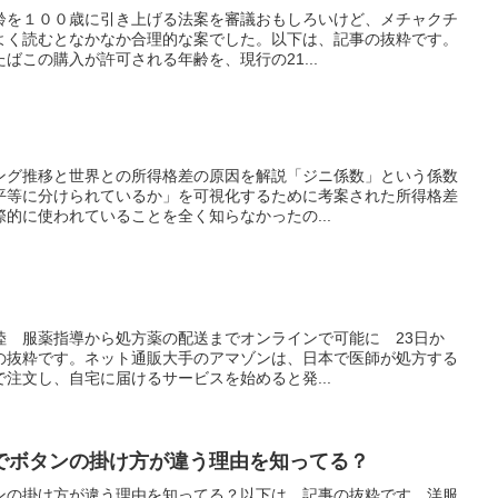
齢を１００歳に引き上げる法案を審議おもしろいけど、メチャクチ
よく読むとなかなか合理的な案でした。以下は、記事の抜粋です。
ばこの購入が許可される年齢を、現行の21...
ング推移と世界との所得格差の原因を解説「ジニ係数」という係数
平等に分けられているか」を可視化するために考案された所得格差
的に使われていることを全く知らなかったの...
陸 服薬指導から処方薬の配送までオンラインで可能に 23日か
の抜粋です。ネット通販大手のアマゾンは、日本で医師が処方する
注文し、自宅に届けるサービスを始めると発...
でボタンの掛け方が違う理由を知ってる？
ンの掛け方が違う理由を知ってる？以下は、記事の抜粋です。洋服