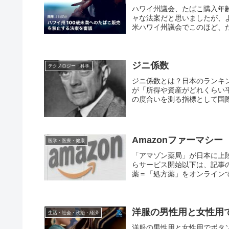
ハワイ州議会、たばこ購入年
ャな法案だと思いましたが、
米ハワイ州議会でこのほど、た
ジニ係数
テクノロジー・科学
ジニ係数とは？日本のランキ
が「所得や資産がどれくらい
の度合いを測る指標として国際
Amazonファーマシー
医学・医療・健康
「アマゾン薬局」が日本に上
らサービス開始以下は、記事
薬＝「処方薬」をオンラインで
洋服の男性用と女性用
生活・社会・政治・経済
洋服の男性用と女性用でボタ