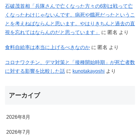
石破茂首相「兵隊さんで亡くなった方々の6割は戦って亡
くなったわけじゃないんです。病死や餓死だったというこ
とを考えねばならんと思います。やはりきちんと過去の直
視を忘れてはならんのだと思っています」
に
匿名
より
食料自給率は本当に上げるべきなのか
に
匿名
より
コロナワクチン、デマ対策と「接種開始時期」が死亡者数
に対する影響を比較した話
に
kunotakayoshi
より
アーカイブ
2026年8月
2026年7月