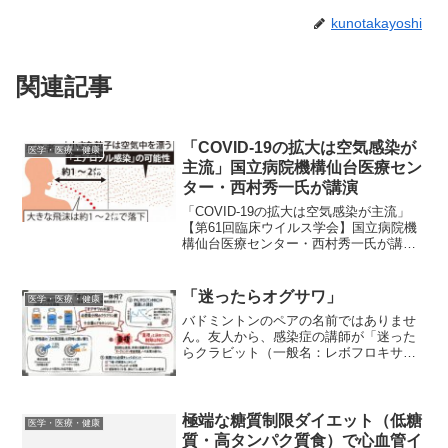
kunotakayoshi
関連記事
「COVID-19の拡大は空気感染が
医学・医療・健康
主流」国立病院機構仙台医療セン
ター・西村秀一氏が講演
「COVID-19の拡大は空気感染が主流」
【第61回臨床ウイルス学会】国立病院機
構仙台医療センター・西村秀一氏が講演
以下は、記事の抜粋です。仙台医療セン
ターの西村秀一氏は10月3日、ウェブ開催
となった第61回日本臨床ウイルス学会学
「迷ったらオグサワ」
医学・医療・健康
術集会のシ...
バドミントンのペアの名前ではありませ
ん。友人から、感染症の講師が「迷った
らクラビット（一般名：レボフロキサシ
ン）」ではなく、「迷ったらオグサワ」
と言っていたというので、以下にいろい
ろ調べた結果を自分へのメモとして書い
ておきます。「オグサワ」...
極端な糖質制限ダイエット（低糖
医学・医療・健康
質・高タンパク質食）で心血管イ