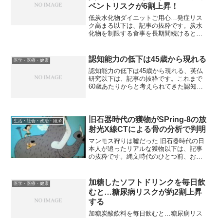
ベントリスクが6割上昇！
低炭水化物ダイエットご用心…発症リス
ク高まる以下は、記事の抜粋です。炭水
化物を制限する食事を長期間続けると、
心筋梗塞や脳卒中になる危険性が高まる
との研究を、ハーバード大などのグルー
プが発表した。炭水化物を減らすダイエ
認知能力の低下は45歳から現れる
医学・医療・健康
ットが日本でも広まってい...
認知能力の低下は45歳から現れる、英仏
研究以下は、記事の抜粋です。これまで
60歳あたりからと考えられてきた認知能
力の低下は、45歳から始まる可能性があ
ることが、英仏の研究チームが1月6日の
British Medical Journalに発表...
旧石器時代の獲物がSPring-8の放
生活・社会・政治・経済
射光X線CTによる骨の分析で判明
マンモス狩りは嘘だった 旧石器時代の日
本人が追ったリアルな獲物以下は、記事
の抜粋です。縄文時代のひとつ前、およ
そ1万6000年前の旧石器時代、人々が槍を
掲げてマンモスを追いかけるというイメ
ージ（漫画の影響も強いが）がある。だ
加糖したソフトドリンクを毎日飲
医学・医療・健康
が実際はそうでは...
むと…糖尿病リスクが約2割上昇
する
加糖炭酸飲料を毎日飲むと…糖尿病リス