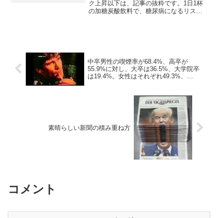
ク上昇以下は、記事の抜粋です。1日1杯
の加糖炭酸飲料で、糖尿病になるリスク
が高まることがわかった。たった350mlほ
どの加糖炭酸飲料を毎日飲むと、一般的
な糖尿病である2型糖尿病になりやすくな
るとの研究結果...
中卒男性の喫煙率が68.4%、高卒が
55.9%に対し、大卒は36.5%、大学院卒
は19.4%。女性はそれぞれ49.3%、
23.9%、6.6%、4.8%
素晴らしい新聞の積み重ね方
コメント