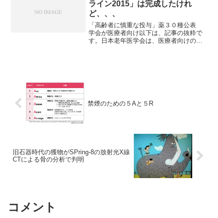
ライン2015」は完成したけれ
ど、、、
「高齢者に慎重な投与」薬３０種公表
学会が医療者向け以下は、記事の抜粋で
す。日本老年医学会は、医療者向けの
「高齢者の安全な薬物療法ガイドライン
（指針）」を10年ぶりに改定した。高齢
者に出やすい副作用を防ぐため、慎重な
投与が求められる約30種...
禁煙のための５Aと５R
旧石器時代の獲物がSPring-8の放射光X線
CTによる骨の分析で判明
コメント