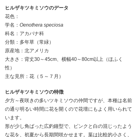
ヒルザキツキミソウのデータ
花色：
学名：
Oenothera speciosa
科名：アカバナ科
分類：多年草（常緑）
原産地：北アメリカ
大きさ：背丈30～45cm、横幅40～80cm以上（ほふく
性）
主な見所：花（５～７月）
ヒルザキツキミソウの特徴
夕方～夜咲きの多いツキミソウの仲間ですが、本種は名前
の通り明るい時間に花を開くので花壇にもよく用いられて
います。
形が少し角ばった広釣鐘型で、ピンクと白の混じったよう
な花を、初夏から長期間咲かせます。葉は比較的小さく、