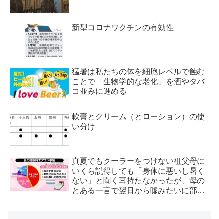
新型コロナワクチンの有効性
猛暑は私たちの体を細胞レベルで蝕む
ことで「生物学的な老化」を酒やタバ
コ並みに進める
軟膏とクリーム（とローション）の使
い分け
真夏でもクーラーをつけない祖父母に
いくら説得しても「身体に悪いし暑く
ない」と聞く耳持たなかったが、母の
とある一言で翌日から嘘みたいに部屋
が冷えるようになった