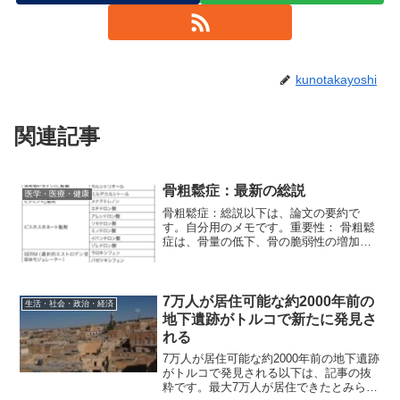
kunotakayoshi
関連記事
骨粗鬆症：最新の総説
医学・医療・健康
骨粗鬆症：総説以下は、論文の要約で
す。自分用のメモです。重要性： 骨粗鬆
症は、骨量の低下、骨の脆弱性の増加、
骨折感受性の増加を特徴とし、罹患率、
死亡率、そして経済的損失の増大を伴い
ます。世界中で、50歳以上の女性の3人に
1人、男性の5人に1...
7万人が居住可能な約2000年前の
生活・社会・政治・経済
地下遺跡がトルコで新たに発見さ
れる
7万人が居住可能な約2000年前の地下遺跡
がトルコで発見される以下は、記事の抜
粋です。最大7万人が居住できたとみられ