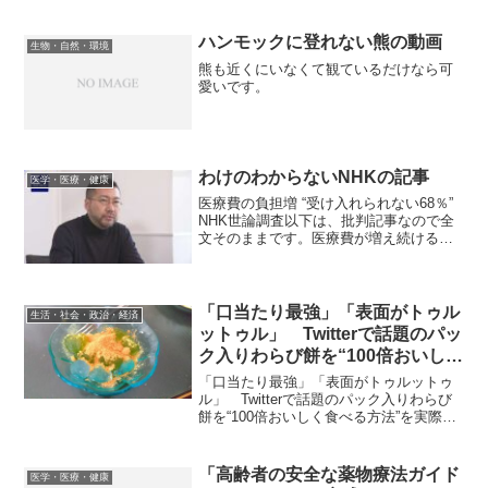
る約2000年前の地下遺跡が、トルコ南東
部のマルディン県ミドヤトで発掘されま
した。地下に広がる広大な空間には、ロ
ハンモックに登れない熊の動画
生物・自然・環境
ーマ帝国によ...
熊も近くにいなくて観ているだけなら可
愛いです。
わけのわからないNHKの記事
医学・医療・健康
医療費の負担増 “受け入れられない68％”
NHK世論調査以下は、批判記事なので全
文そのままです。医療費が増え続ける
中、財政の破綻を防ぐために保険料など
の負担が増えることを受け入れられるか
NHKの世論調査で尋ねたところ、受け入
れられないと答...
「口当たり最強」「表面がトゥル
生活・社会・政治・経済
ットゥル」 Twitterで話題のパッ
ク入りわらび餅を“100倍おいしく
食べる方法”を実際に試してみた
「口当たり最強」「表面がトゥルットゥ
ル」 Twitterで話題のパック入りわらび
餅を“100倍おいしく食べる方法”を実際に
試してみた写真は、スーパーで売ってい
る100円以下の普通と抹茶のわらび餅を記
事の方法を使って処理したものです。本
「高齢者の安全な薬物療法ガイド
医学・医療・健康
当に食...