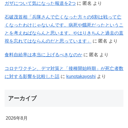
ガザについて気になった報道を2つ
に
匿名
より
石破茂首相「兵隊さんで亡くなった方々の6割は戦って亡
くなったわけじゃないんです。病死や餓死だったというこ
とを考えねばならんと思います。やはりきちんと過去の直
視を忘れてはならんのだと思っています」
に
匿名
より
食料自給率は本当に上げるべきなのか
に
匿名
より
コロナワクチン、デマ対策と「接種開始時期」が死亡者数
に対する影響を比較した話
に
kunotakayoshi
より
アーカイブ
2026年8月