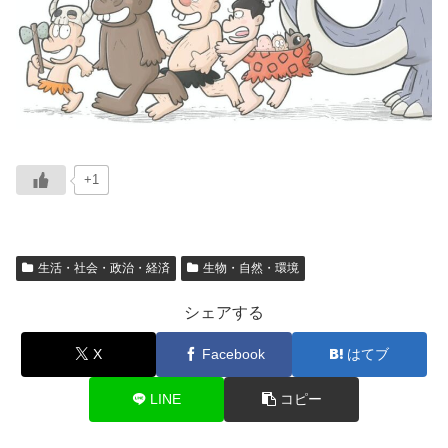
+1
生活・社会・政治・経済
生物・自然・環境
シェアする
X
Facebook
はてブ
LINE
コピー