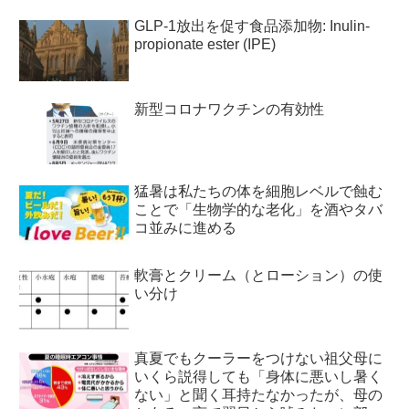
GLP-1放出を促す食品添加物: Inulin-
propionate ester (IPE)
新型コロナワクチンの有効性
猛暑は私たちの体を細胞レベルで蝕む
ことで「生物学的な老化」を酒やタバ
コ並みに進める
軟膏とクリーム（とローション）の使
い分け
真夏でもクーラーをつけない祖父母に
いくら説得しても「身体に悪いし暑く
ない」と聞く耳持たなかったが、母の