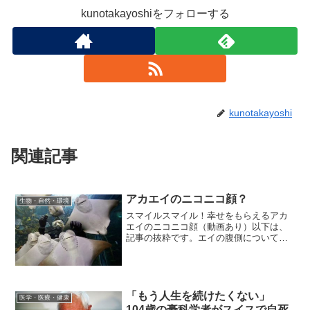
kunotakayoshiをフォローする
kunotakayoshi
関連記事
アカエイのニコニコ顔？
生物・自然・環境
スマイルスマイル！幸せをもらえるアカ
エイのニコニコ顔（動画あり）以下は、
記事の抜粋です。エイの腹側についてい
る2つの鼻の穴は、その下についている口
とあいまって顔のようにみえる。本当の
目玉は裏側についているのだが、もうそ
ういう目線で見るとそう...
「もう人生を続けたくない」
医学・医療・健康
104歳の豪科学者がスイスで自死