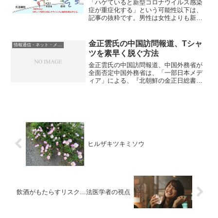
「ハゲていると新型コロナウイルス感染
症が重症化する」という可能性以下は、
記事の抜粋です。男性は女性よりも新型
コロナウイルス感染症(COVID-19)の重症
化リスクが高いとこれまでの調査で判明
していますが、そんな男性の中でもハゲ
金正雲氏の中国訪問報道、Tシャ
情報通信・ネット・メディア
ている人は特に...
ツを素早く脱ぐ方法
金正雲氏の中国訪問報道、中国外務省が
全面否定中国外務省は、「一部日本メデ
ィア」による、『北朝鮮の金正日総書記
の三男、正雲氏が訪中し、長男の正男氏
も同席して胡錦濤国家主席と会談し
た』、などとする報道を全面的に否定
し、「一連の報道を読むのは（ス...
ヒルザキツキミソウ
飲酒がもたらすリスク…法医学者の視点