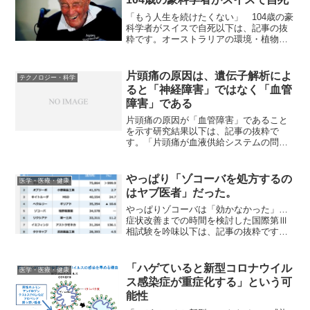
「もう人生を続けたくない」 104歳の豪
科学者がスイスで自死以下は、記事の抜
粋です。オーストラリアの環境・植物学
者デイビッド・グドールさん（104）が5
月10日、スイスの医療機関で自らの命を
絶った。自死支援団体エグジット・イン
片頭痛の原因は、遺伝子解析によ
テクノロジー・科学
ターナショナル...
ると「神経障害」ではなく「血管
障害」である
片頭痛の原因が「血管障害」であること
を示す研究結果以下は、記事の抜粋で
す。「片頭痛が血液供給システムの問題
から生じている」という、従来の片頭痛
に関する仮説を裏付ける研究結果が発表
されました。研究は、3万5000件を超える
やっぱり「ゾコーバを処方するの
医学・医療・健康
片頭痛の事例と、22...
はヤブ医者」だった。
やっぱりゾコーバは「効かなかった」…
症状改善までの時間を検討した国際第Ⅲ
相試験を吟味以下は、記事の抜粋です。
研究の背景：ゾコーバにコストに見合う
臨床効果はあるのか？ゾコーバ（一般名
エンシトレルビル）について、レセプト
「ハゲていると新型コロナウイル
医学・医療・健康
データを用いたビッグデー...
ス感染症が重症化する」という可
能性