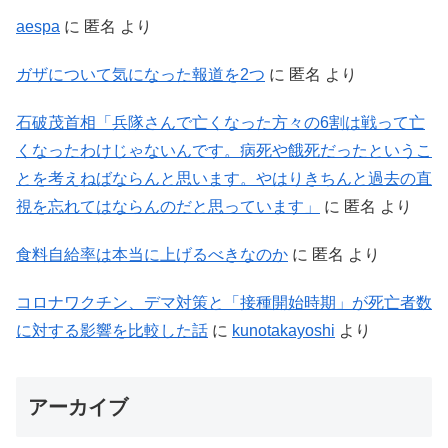
aespa
に
匿名
より
ガザについて気になった報道を2つ
に
匿名
より
石破茂首相「兵隊さんで亡くなった方々の6割は戦って亡
くなったわけじゃないんです。病死や餓死だったというこ
とを考えねばならんと思います。やはりきちんと過去の直
視を忘れてはならんのだと思っています」
に
匿名
より
食料自給率は本当に上げるべきなのか
に
匿名
より
コロナワクチン、デマ対策と「接種開始時期」が死亡者数
に対する影響を比較した話
に
kunotakayoshi
より
アーカイブ