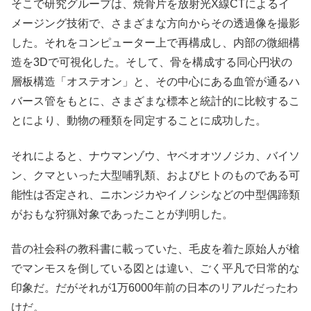
そこで研究グループは、焼骨片を放射光X線CTによるイ
メージング技術で、さまざまな方向からその透過像を撮影
した。それをコンピューター上で再構成し、内部の微細構
造を3Dで可視化した。そして、骨を構成する同心円状の
層板構造「オステオン」と、その中心にある血管が通るハ
バース管をもとに、さまざまな標本と統計的に比較するこ
とにより、動物の種類を同定することに成功した。
それによると、ナウマンゾウ、ヤベオオツノジカ、バイソ
ン、クマといった大型哺乳類、およびヒトのものである可
能性は否定され、ニホンジカやイノシシなどの中型偶蹄類
がおもな狩猟対象であったことが判明した。
昔の社会科の教科書に載っていた、毛皮を着た原始人が槍
でマンモスを倒している図とは違い、ごく平凡で日常的な
印象だ。だがそれが1万6000年前の日本のリアルだったわ
けだ。