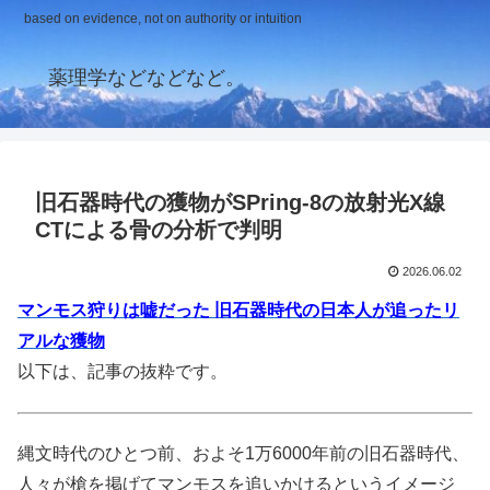
based on evidence, not on authority or intuition
薬理学などなどなど。
旧石器時代の獲物がSPring-8の放射光X線
CTによる骨の分析で判明
2026.06.02
マンモス狩りは嘘だった 旧石器時代の日本人が追ったリ
アルな獲物
以下は、記事の抜粋です。
縄文時代のひとつ前、およそ1万6000年前の旧石器時代、
人々が槍を掲げてマンモスを追いかけるというイメージ