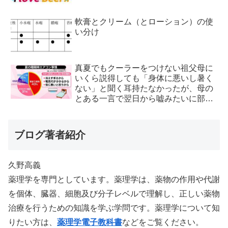
軟膏とクリーム（とローション）の使
い分け
真夏でもクーラーをつけない祖父母に
いくら説得しても「身体に悪いし暑く
ない」と聞く耳持たなかったが、母の
とある一言で翌日から嘘みたいに部屋
が冷えるようになった
ブログ著者紹介
久野高義
薬理学を専門としています。薬理学は、薬物の作用や代謝
を個体、臓器、細胞及び分子レベルで理解し、正しい薬物
治療を行うための知識を学ぶ学問です。薬理学について知
りたい方は、
薬理学電子教科書
などをご覧ください。