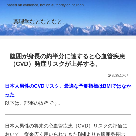
based on evidence, not on authority or intuition
薬理学などなどなど。
腹囲が身長の約半分に達すると心血管疾患
（CVD）発症リスクが上昇する。
2025.10.07
日本人男性のCVDリスク、最適な予測指標はBMIではなか
った
以下は、記事の抜粋です。
日本人男性の将来の心血管疾患（CVD）リスクの評価に
おいて、従来広く用いられてきたBMIよりも腹囲身長比