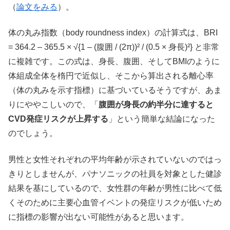
（
論文をみる
）。
体の丸み指数（body roundness index）の計算式は、BRI
= 364.2 – 365.5 × √{1 – (腹囲 / (2π))² / (0.5 × 身長)²} と非常
に複雑です。この式は、身長、腹囲、そしてBMIのように
体組成全体を楕円で近似し、そこから算出される離心率
（体の丸みを示す指標）に基づいているそうですが、あま
りにややこしいので、「
腹囲が身長の約半分に達すると
CVD発症リスクが上昇する
」という簡単な結論になった
のでしょう。
男性と女性それぞれの平均年齢が示されていないのではっ
きりとしませんが、パナソニックの社員を対象とした健診
結果を基にしているので、女性群の年齢が男性に比べて低
くそのために主要心血管イベントの発症リスクが低いため
に指標の影響が出ない可能性があると思います。