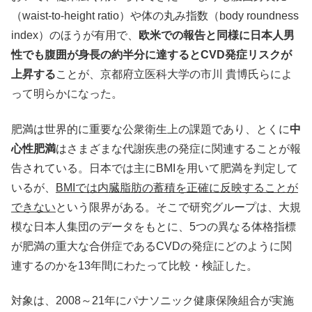
（waist-to-height ratio）や体の丸み指数（body roundness
index）のほうが有用で、
欧米での報告と同様に日本人男
性でも腹囲が身長の約半分に達するとCVD発症リスクが
上昇する
ことが、京都府立医科大学の市川 貴博氏らによ
って明らかになった。
肥満は世界的に重要な公衆衛生上の課題であり、とくに
中
心性肥満
はさまざまな代謝疾患の発症に関連することが報
告されている。日本では主にBMIを用いて肥満を判定して
いるが、
BMIでは内臓脂肪の蓄積を正確に反映することが
できない
という限界がある。そこで研究グループは、大規
模な日本人集団のデータをもとに、5つの異なる体格指標
が肥満の重大な合併症であるCVDの発症にどのように関
連するのかを13年間にわたって比較・検証した。
対象は、2008～21年にパナソニック健康保険組合が実施