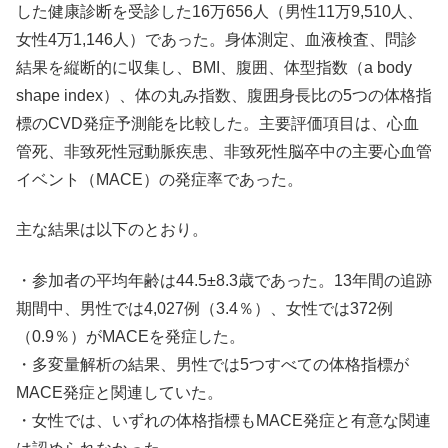
した健康診断を受診した16万656人（男性11万9,510人、
女性4万1,146人）であった。身体測定、血液検査、問診
結果を縦断的に収集し、BMI、腹囲、体型指数（a body
shape index）、体の丸み指数、腹囲身長比の5つの体格指
標のCVD発症予測能を比較した。主要評価項目は、心血
管死、非致死性冠動脈疾患、非致死性脳卒中の主要心血管
イベント（MACE）の発症率であった。
主な結果は以下のとおり。
・参加者の平均年齢は44.5±8.3歳であった。13年間の追跡
期間中、男性では4,027例（3.4％）、女性では372例
（0.9％）がMACEを発症した。
・多変量解析の結果、男性では5つすべての体格指標が
MACE発症と関連していた。
・女性では、いずれの体格指標もMACE発症と有意な関連