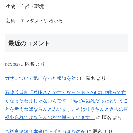
生物・自然・環境
芸術・エンタメ・いろいろ
最近のコメント
aespa
に
匿名
より
ガザについて気になった報道を2つ
に
匿名
より
石破茂首相「兵隊さんで亡くなった方々の6割は戦って亡
くなったわけじゃないんです。病死や餓死だったというこ
とを考えねばならんと思います。やはりきちんと過去の直
視を忘れてはならんのだと思っています」
に
匿名
より
食料自給率は本当に上げるべきなのか
に
匿名
より