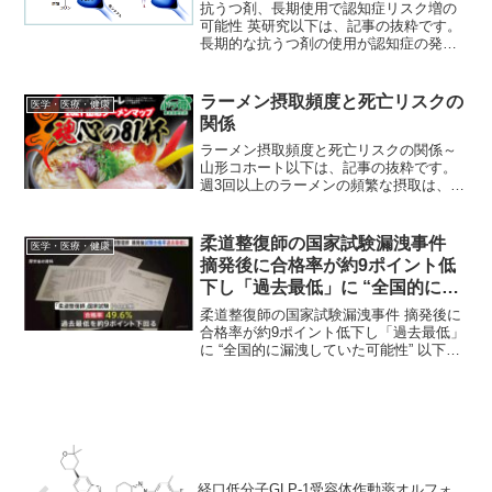
抗うつ剤、長期使用で認知症リスク増の
可能性 英研究以下は、記事の抜粋です。
長期的な抗うつ剤の使用が認知症の発症
と関連があるかもしれないと指摘する論
文が発表された。ただ、研究者らは抗う
つ剤が認知症の原因であるとは結論付け
ラーメン摂取頻度と死亡リスクの
医学・医療・健康
られなかったという。研...
関係
ラーメン摂取頻度と死亡リスクの関係～
山形コホート以下は、記事の抜粋です。
週3回以上のラーメンの頻繁な摂取は、と
くに男性、70歳未満、麺類のスープを
50％以上摂取する習慣やアルコール摂取
習慣のある人といった特定のサブグルー
柔道整復師の国家試験漏洩事件
医学・医療・健康
プで死亡リスク増加と...
摘発後に合格率が約9ポイント低
下し「過去最低」に “全国的に漏
洩していた可能性”
柔道整復師の国家試験漏洩事件 摘発後に
合格率が約9ポイント低下し「過去最低」
に “全国的に漏洩していた可能性” 以下
は、記事の抜粋です。柔道整復師の国家
試験漏洩、摘発後に合格率が「過去最
低」に 合格率が急激に下がったことにつ
いて、業界関係者...
経口低分子GLP-1受容体作動薬オルフォ