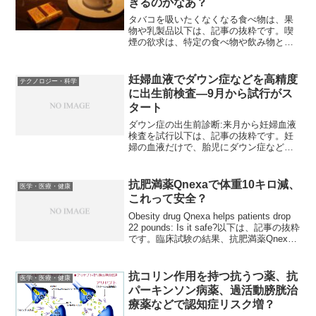
きるのかなあ？
タバコを吸いたくなくなる食べ物は、果
物や乳製品以下は、記事の抜粋です。喫
煙の欲求は、特定の食べ物や飲み物と関
連する。新たな研究により、紙巻きタバ
コ・加熱式タバコ喫煙者において、摂取
するとタバコを吸いたくなる飲食品は、
妊婦血液でダウン症などを高精度
テクノロジー・科学
ビールなどのアルコール飲...
に出生前検査―9月から試行がス
タート
ダウン症の出生前診断:来月から妊婦血液
検査を試行以下は、記事の抜粋です。妊
婦の血液だけで、胎児にダウン症などの
染色体異常があるかを99%の精度で調べ
る米国の会社が開発した新型の出生前診
断を、国内の2病院が来月から試験的に開
抗肥満薬Qnexaで体重10キロ減、
医学・医療・健康
始することが分かっ...
これって安全？
Obesity drug Qnexa helps patients drop
22 pounds: Is it safe?以下は、記事の抜粋
です。臨床試験の結果、抗肥満薬Qnexa
は1年間で平均22ポンド（約10キロ）体重
を減少させた。体重...
抗コリン作用を持つ抗うつ薬、抗
医学・医療・健康
パーキンソン病薬、過活動膀胱治
療薬などで認知症リスク増？