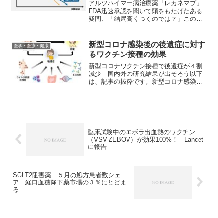
間を長くしてしまう」という指摘
アルツハイマー病治療薬「レカネマブ」
FDA迅速承認を聞いて頭をもたげたある
疑問、「結局高くつくのでは？」この指
摘は当然ですが、恥ずかしながら、この
萬田桃 氏の記事をみるまでは気が付きま
せんでした。以下は、記事の抜粋です。
新型コロナ感染後の後遺症に対す
医学・医療・健康
さて、今回は1月6日...
るワクチン接種の効果
新型コロナワクチン接種で後遺症が４割
減少 国内外の研究結果が出そろう以下
は、記事の抜粋です。新型コロナ感染後
の後遺症新型コロナに感染した後、咳や
倦怠感などの罹患後症状（後遺症）が続
くことがあります。アメリカ疾病予防管
理センター（CDC）によ...
臨床試験中のエボラ出血熱のワクチン
（VSV-ZEBOV）が効果100%！ Lancet
に報告
SGLT2阻害薬 ５月の処方患者数シェ
ア 経口血糖降下薬市場の３％にとどま
る