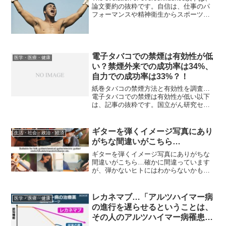
論文要約の抜粋です。自信は、仕事のパ
フォーマンスや精神衛生からスポーツ、
ビジネス、戦闘にいたるさまざまな領域
での成功において極めて重要な要素であ
る。ある研究者達は、自信を...
電子タバコでの禁煙は有効性が低
医学・医療・健康
い？禁煙外来での成功率は34%、
自力での成功率は33%？！
紙巻タバコの禁煙方法と有効性を調査…
電子タバコでの禁煙は有効性が低い以下
は、記事の抜粋です。国立がん研究セン
ターがん対策情報センターは、電子タバ
コの禁煙の有効性を確認するため、過去5
年間に紙巻きタバコの使用をやめる禁煙
ギターを弾くイメージ写真にあり
生活・社会・政治・経済
行動に取り組んだ禁煙施...
がちな間違いがこちら…
ギターを弾くイメージ写真にありがちな
間違いがこちら…確かに間違っています
が、弾かないヒトにはわからないかも。
カポタストの位置がおかしいです。
レカネマブ…「アルツハイマー病
医学・医療・健康
の進行を遅らせるということは、
その人のアルツハイマー病罹患期