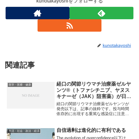
kunotakayoshiをフォローする
kunotakayoshi
関連記事
経口の関節リウマチ治療薬ゼルヤ
医学・医療・健康
ンツ®（トファシチニブ、ヤヌス
キナーゼ（JAK）阻害薬）が日本
発売
経口の関節リウマチ治療薬ゼルヤンツが
発売以下は、記事の抜粋です。投与時間
依存的に出現する重篤な感染症に注意フ
ァイザーと武田薬品工業は、7月30日、経
口の関節リウマチ（RA）治療薬のゼルヤ
ンツ錠5mg（一般名トファシチニブクエ
自信過剰は進化的に有利である
生活・社会・政治・経済
ン酸塩）を発売し...
The evolution of overconfidence以下は、