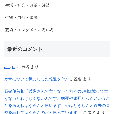
生活・社会・政治・経済
生物・自然・環境
芸術・エンタメ・いろいろ
最近のコメント
aespa
に
匿名
より
ガザについて気になった報道を2つ
に
匿名
より
石破茂首相「兵隊さんで亡くなった方々の6割は戦って亡
くなったわけじゃないんです。病死や餓死だったというこ
とを考えねばならんと思います。やはりきちんと過去の直
視を忘れてはならんのだと思っています」
に
匿名
より