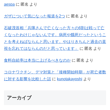
aespa
に
匿名
より
ガザについて気になった報道を2つ
に
匿名
より
石破茂首相「兵隊さんで亡くなった方々の6割は戦って亡
くなったわけじゃないんです。病死や餓死だったというこ
とを考えねばならんと思います。やはりきちんと過去の直
視を忘れてはならんのだと思っています」
に
匿名
より
食料自給率は本当に上げるべきなのか
に
匿名
より
コロナワクチン、デマ対策と「接種開始時期」が死亡者数
に対する影響を比較した話
に
kunotakayoshi
より
アーカイブ