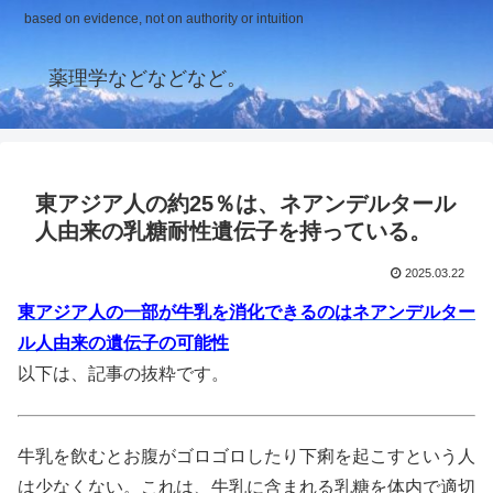
based on evidence, not on authority or intuition
薬理学などなどなど。
東アジア人の約25％は、ネアンデルタール
人由来の乳糖耐性遺伝子を持っている。
2025.03.22
東アジア人の一部が牛乳を消化できるのはネアンデルター
ル人由来の遺伝子の可能性
以下は、記事の抜粋です。
牛乳を飲むとお腹がゴロゴロしたり下痢を起こすという人
は少なくない。これは、牛乳に含まれる乳糖を体内で適切