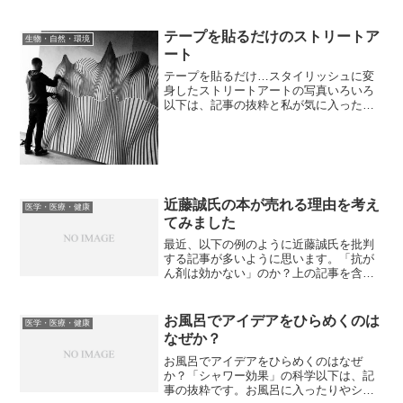
も日常的にインターネットを使用する人
が増えています。認知症のない中高年を
追跡した研究では、「インターネットを
テープを貼るだけのストリートア
生物・自然・環境
使う高齢者は認知症のリスク...
ート
テープを貼るだけ…スタイリッシュに変
身したストリートアートの写真いろいろ
以下は、記事の抜粋と私が気に入ったい
くつかの作品です。オーストラリアのス
トリートアーティスト Buff Diss さん
は、マスキングテープのみを使って壁や
地面をスタイリ...
近藤誠氏の本が売れる理由を考え
医学・医療・健康
てみました
最近、以下の例のように近藤誠氏を批判
する記事が多いように思います。「抗が
ん剤は効かない」のか？上の記事を含む4
つの連載記事で高野利実氏は近藤氏を批
判しておられます。高野氏の要点は以下
のようにまとめられています。●「患者
お風呂でアイデアをひらめくのは
医学・医療・健康
よ、がんと闘うな」→ ...
なぜか？
お風呂でアイデアをひらめくのはなぜ
か？「シャワー効果」の科学以下は、記
事の抜粋です。お風呂に入ったりやシャ