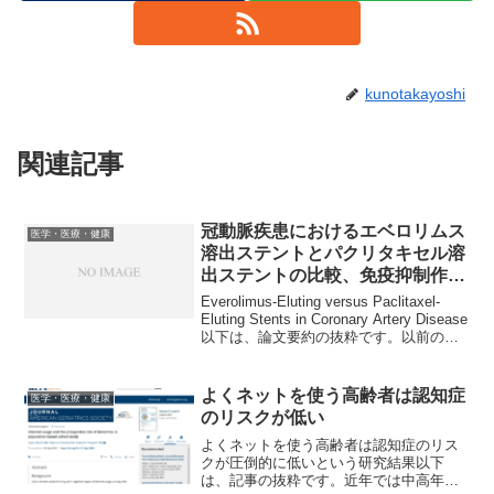
kunotakayoshi
関連記事
冠動脈疾患におけるエベロリムス
医学・医療・健康
溶出ステントとパクリタキセル溶
出ステントの比較、免疫抑制作
用？
Everolimus-Eluting versus Paclitaxel-
Eluting Stents in Coronary Artery Disease
以下は、論文要約の抜粋です。以前の研
究によって、エベロリムス溶出ステント
がパクリタキ...
よくネットを使う高齢者は認知症
医学・医療・健康
のリスクが低い
よくネットを使う高齢者は認知症のリス
クが圧倒的に低いという研究結果以下
は、記事の抜粋です。近年では中高年で