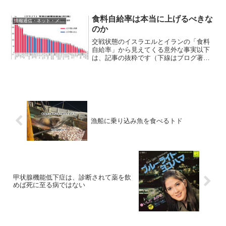
ワーを浴びているとき、ふと冴えたアイ
デアがひらめいた経験はないだろうか？
この現象を「シャワー効果」と言うのだ
食料自給率は本当に上げるべきな
情報通信・ネット・メディア
そうだ。だが、それはお風呂...
のか
交戦状態のイスラエルとイランの「食料
自給率」から見えてくる意外な事実以下
は、記事の抜粋です（下線はブログ著者
による）。イランとイスラエルの紛争が
拡大し、もはや全面戦争と言ってもよい
状態にある。まさに非常時である。そん
な両国の食料供給はどうな...
漁船に乗り込み魚を食べるトド
甲状腺機能低下症は、診断されて薬を飲
めば死に至る病ではない