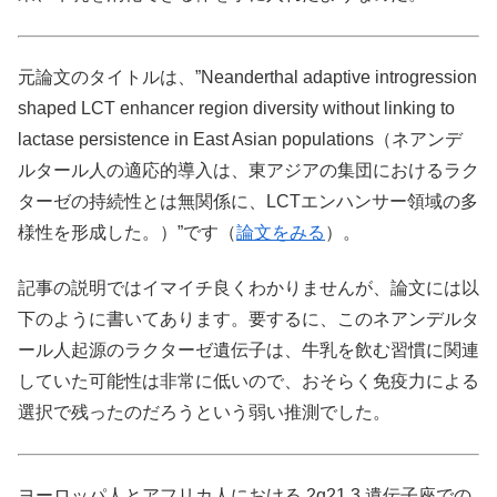
元論文のタイトルは、”Neanderthal adaptive introgression
shaped LCT enhancer region diversity without linking to
lactase persistence in East Asian populations（ネアンデ
ルタール人の適応的導入は、東アジアの集団におけるラク
ターゼの持続性とは無関係に、LCTエンハンサー領域の多
様性を形成した。）”です（
論文をみる
）。
記事の説明ではイマイチ良くわかりませんが、論文には以
下のように書いてあります。要するに、このネアンデルタ
ール人起源のラクターゼ遺伝子は、牛乳を飲む習慣に関連
していた可能性は非常に低いので、おそらく免疫力による
選択で残ったのだろうという弱い推測でした。
ヨーロッパ人とアフリカ人における 2q21.3 遺伝子座での