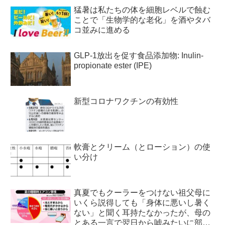
猛暑は私たちの体を細胞レベルで蝕む
ことで「生物学的な老化」を酒やタバ
コ並みに進める
GLP-1放出を促す食品添加物: Inulin-
propionate ester (IPE)
新型コロナワクチンの有効性
軟膏とクリーム（とローション）の使
い分け
真夏でもクーラーをつけない祖父母に
いくら説得しても「身体に悪いし暑く
ない」と聞く耳持たなかったが、母の
とある一言で翌日から嘘みたいに部屋