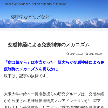
based on evidence, not on authority or intuition
薬理学などなどなど。
交感神経による免疫制御のメカニズム
2014.12.02
2017.05.29
「病は気から」は本当だった 阪大らが交感神経による免
疫制御のメカニズムを明らかに
以下は、記事の抜粋です。
大阪大学の鈴木一博准教授らの研究グループは、交感神経
から分泌される神経伝達物質ノルアドレナリンが、β2ア
ドレナリン受容体を介してリンパ球の体内動態を制御する