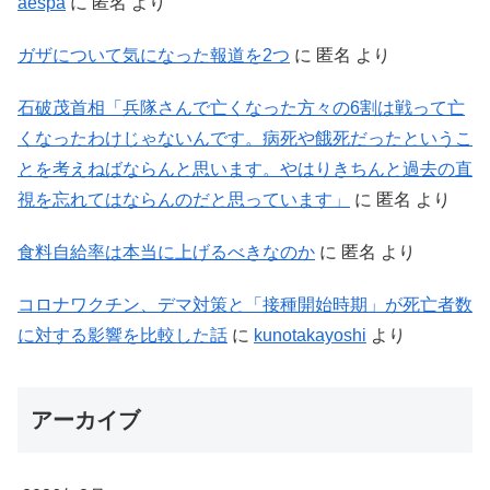
aespa
に
匿名
より
ガザについて気になった報道を2つ
に
匿名
より
石破茂首相「兵隊さんで亡くなった方々の6割は戦って亡
くなったわけじゃないんです。病死や餓死だったというこ
とを考えねばならんと思います。やはりきちんと過去の直
視を忘れてはならんのだと思っています」
に
匿名
より
食料自給率は本当に上げるべきなのか
に
匿名
より
コロナワクチン、デマ対策と「接種開始時期」が死亡者数
に対する影響を比較した話
に
kunotakayoshi
より
アーカイブ