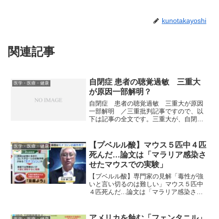
kunotakayoshi
関連記事
自閉症 患者の聴覚過敏 三重大
医学・医療・健康
が原因一部解明？
自閉症 患者の聴覚過敏 三重大が原因
一部解明 ／三重批判記事ですので、以
下は記事の全文です。三重大が、自閉症
患者にみられる聴覚過敏の原因の一部を
解明した。原因は聴覚神経の興奮異常と
わかり、「音がどこから聞こえるか」と
【プベルル酸】マウス５匹中４匹
医学・医療・健康
問診することで、自閉症か...
死んだ…論文は「マラリア感染さ
せたマウスでの実験」
【プベルル酸】専門家の見解「毒性が強
いと言い切るのは難しい」マウス５匹中
４匹死んだ...論文は「マラリア感染させ
たマウスでの実験」小林製薬の紅麹問題
以下は、記事の抜粋です。小林製薬の紅
麹成分を含むサプリメントの問題で、想
アメリカを蝕む「フェンタニル」