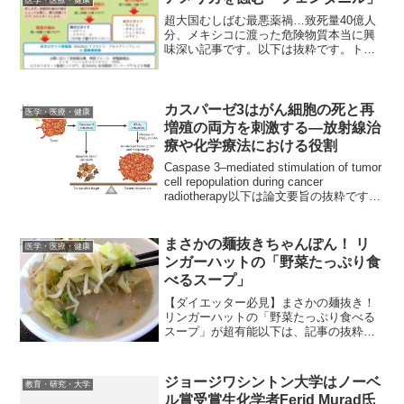
医学・医療・健康
定外の物質の可能性と...
超大国むしばむ最悪薬禍…致死量40億人
分、メキシコに渡った危険物質本当に興
味深い記事です。以下は抜粋です。トラ
ンプ米政権は、米国内でまん延する合成
麻薬「フェンタニル」が原因だとして、
中国、メキシコ、カナダに関税引き上げ
の強硬策をしかけようと...
カスパーゼ3はがん細胞の死と再
医学・医療・健康
増殖の両方を刺激する―放射線治
療や化学療法における役割
Caspase 3–mediated stimulation of tumor
cell repopulation during cancer
radiotherapy以下は論文要旨の抜粋です。
がん治療おいて、アポトーシスは化学療
法や放射線...
まさかの麺抜きちゃんぽん！ リ
医学・医療・健康
ンガーハットの「野菜たっぷり食
べるスープ」
【ダイエッター必見】まさかの麺抜き！
リンガーハットの「野菜たっぷり食べる
スープ」が超有能以下は、記事の抜粋と
写真です。21世紀日本は「1億総ダイエッ
ター時代」といっても過言ではないだろ
う。そんなダイエッター諸君に耳寄りな
ジョージワシントン大学はノーベ
教育・研究・大学
お知らせだ。 あの...
ル賞受賞生化学者Ferid Murad氏