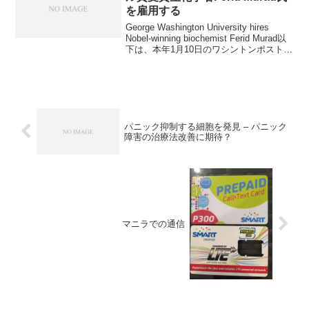
を雇用する
George Washington University hires
Nobel-winning biochemist Ferid Murad以
下は、本年1月10日のワシントンポストの
記事の抜粋です。ジョージワシントン大
学は、ノーベル賞受賞...
パニック抑制する細胞を発見 – パニック
障害の治療法改善に期待？
マニラでの通信