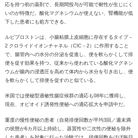
応を持つ初の薬剤で、長期間投与が可能で耐性が生じにく
いのが特徴だ。酸化マグネシウムが使えない、腎機能が低
下した患者にも処方できる。
ルビプロストンは、小腸粘膜上皮細胞に存在するタイプ－
2 クロライドイオンチャネル（ClC－2）に作用すること
で、腸管内への水分の分泌を促進し、便を軟らかくして排
便を促す効果を持つ。従来から使われている酸化マグネシ
ウムが腸内の浸透圧を高めて体内から水分を引き出し、便
を軟らかくして排便を促すのと似ている。
米国では便秘型過敏性腸症候群の適応も08年に獲得し、
現在、オピオイド誘発性便秘への適応拡大を申請中だ。
重度の慢性便秘の患者（自発排便回数が平均3回／週未満
の状態が6カ月以上持続し、器質性や二次性の便秘を除外
した患者）を対象に行った治験では、排便回数をほぼ毎日