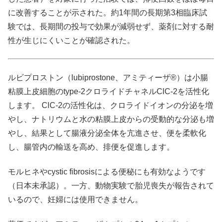
に改善することが示された。約1年間の長期第3相臨床試
験では、長期間の投与で効果が減弱せず、薬剤に対する耐
性が生じにくいことが確認された。
ルビプロストン（lubiprostone、アミティーザ®）は小腸
粘膜上皮細胞のtype-2クロライドチャネルClC-2を活性化
します。 ClC-2の活性化は、クロライドイオンの分泌を増
やし、ナトリウムと水の粘膜上皮からの受動的な分泌も増
やし、結果として腸液分泌全体を亢進させ、便を柔軟化
し、腸管内の輸送を高め、排便を促進します。
モルヒネやcystic fibrosisによる便秘にも有効なようです
（日本未承認）。一方、動物実験で胎児喪失が報告されて
いるので、妊婦には使用できません。