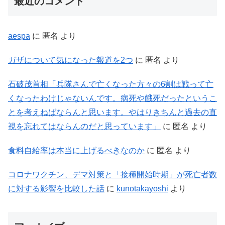
最近のコメント
aespa
に
匿名
より
ガザについて気になった報道を2つ
に
匿名
より
石破茂首相「兵隊さんで亡くなった方々の6割は戦って亡
くなったわけじゃないんです。病死や餓死だったというこ
とを考えねばならんと思います。やはりきちんと過去の直
視を忘れてはならんのだと思っています」
に
匿名
より
食料自給率は本当に上げるべきなのか
に
匿名
より
コロナワクチン、デマ対策と「接種開始時期」が死亡者数
に対する影響を比較した話
に
kunotakayoshi
より