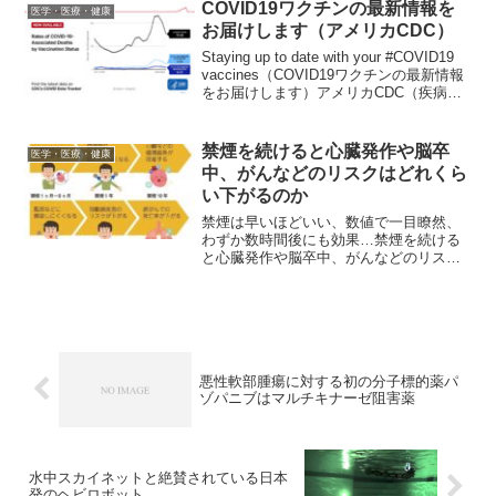
いたところ喧嘩に遭遇、Turnbull...
COVID19ワクチンの最新情報を
医学・医療・健康
お届けします（アメリカCDC）
Staying up to date with your #COVID19
vaccines（COVID19ワクチンの最新情報
をお届けします）アメリカCDC（疾病対
策予防センター（Centers for Disease
Control an...
禁煙を続けると心臓発作や脳卒
医学・医療・健康
中、がんなどのリスクはどれくら
い下がるのか
禁煙は早いほどいい、数値で一目瞭然、
わずか数時間後にも効果…禁煙を続ける
と心臓発作や脳卒中、がんなどのリスク
はどれくらい下がるのか以下は、記事の
抜粋です。皆さんの中には、長年にわた
ってたばこを吸っている方もいるかもし
れない。たとえそうでも、...
悪性軟部腫瘍に対する初の分子標的薬パ
ゾパニブはマルチキナーゼ阻害薬
水中スカイネットと絶賛されている日本
発のヘビロボット