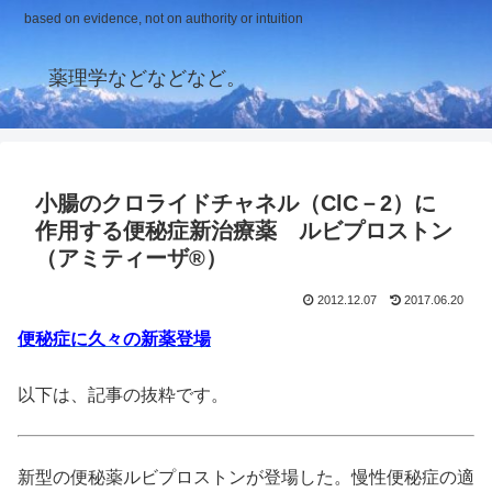
based on evidence, not on authority or intuition
薬理学などなどなど。
小腸のクロライドチャネル（ClC－2）に
作用する便秘症新治療薬 ルビプロストン
（アミティーザ®）
2012.12.07
2017.06.20
便秘症に久々の新薬登場
以下は、記事の抜粋です。
新型の便秘薬ルビプロストンが登場した。慢性便秘症の適