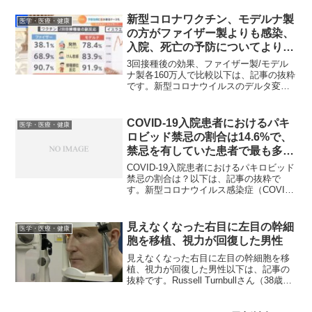
害を認識しなくなることが、新たな研究
で判明した。「自分の記憶力に不安があ
新型コロナワクチン、モデルナ製
医学・医療・健康
るとわかっている人は...
の方がファイザー製よりも感染、
入院、死亡の予防についてより有
効だった
3回接種後の効果、ファイザー製/モデル
ナ製各160万人で比較以下は、記事の抜粋
です。新型コロナウイルスのデルタ変異
株～オミクロン変異株の流行期におい
て、BNT162b2（ファイザー製）ワクチン
またはmRNA-1273（モデルナ製）ワクチ
COVID-19入院患者におけるパキ
医学・医療・健康
ンに...
ロビッド禁忌の割合は14.6%で、
禁忌を有していた患者で最も多か
った条件は、重度の腎機能障害
COVID-19入院患者におけるパキロビッド
（6.33％）と、クリアランスが
禁忌の割合は？以下は、記事の抜粋で
す。新型コロナウイルス感染症（COVID-
CYP3Aに依存する薬剤の使用
19）治療薬のニルマトレルビル/リトナビ
（5.15％）であった。
ル（商品名：パキロビッドパック）は、
経口投与の利便性と、入院または死亡に
見えなくなった右目に左目の幹細
医学・医療・健康
対する高...
胞を移植、視力が回復した男性
見えなくなった右目に左目の幹細胞を移
植、視力が回復した男性以下は、記事の
抜粋です。Russell Turnbullさん（38歳）
の右目が見えなくなったのは15年前のこ
とです。ニューカッスルでバスに乗って