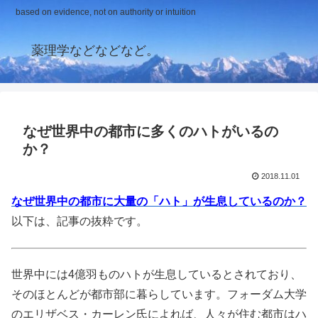
based on evidence, not on authority or intuition
薬理学などなどなど。
なぜ世界中の都市に多くのハトがいるの
か？
2018.11.01
なぜ世界中の都市に大量の「ハト」が生息しているのか？
以下は、記事の抜粋です。
世界中には4億羽ものハトが生息しているとされており、
そのほとんどが都市部に暮らしています。フォーダム大学
のエリザベス・カーレン氏によれば、人々が住む都市はハ