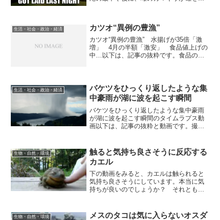
食する「性的共食い」の習性をめぐり、
雄がその死後も、子孫のための栄養とな
って役立っていることを確認したとする
カツオ“異例の豊漁”
論文が6月29日、発表...
生活・社会・政治・経済
カツオ“異例の豊漁” 水揚げが35倍「激
増」 4月の半額「激安」 食品値上げの
中…以下は、記事の抜粋です。食品の値
上げが相次ぐなか、今旬のカツオが“激
安”です。その理由は、水揚げが35倍に“激
増”したことでした。何があったのでしょ
うか？■千...
バケツをひっくり返したような集
生活・社会・政治・経済
中豪雨が湖に波を起こす瞬間
バケツをひっくり返したような集中豪雨
が湖に波を起こす瞬間のタイムラプス動
画以下は、記事の抜粋と動画です。撮影
場所はオーストリア、ケルンテン州にあ
るミルシュテッター湖。「ダウンバース
ト」と呼ばれる下降気流が起こり、風速
触ると気持ち良さそうに反応する
生物・自然・環境
50mを超える突風が沸き...
カエル
下の動画をみると、カエルは触られると
気持ち良さそうにしています。本当に気
持ちが良いのでしょうか？ それとも、
意思？とは関係のない反射のようなもの
なのでしょうか？他のカエルも同じよう
な反応をするようです（動画をみる）。
メスのタコは気に入らないオスダ
生物・自然・環境