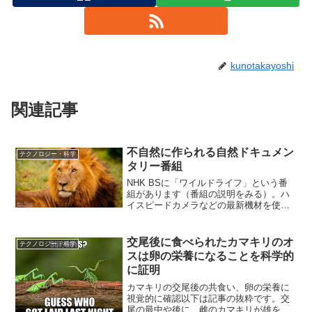
kunotakayoshi
関連記事
不自然に作られる自然ドキュメン
テクノロジー・科学
タリー番組
NHK BSに「ワイルドライフ」という番
組があります（番組の説明をみる）。ハ
イスピードカメラなどの最新機材を使っ
て長期間の密着取材を行い、動物行動や
生態に関する最新の知見を含む様々な情
報を提供してくれます。一番印象に残っ
交尾後に食べられたカマキリのオ
テクノロジー・科学
ているのは、「アフリ...
スは卵の栄養になることを科学的
に証明
カマキリの交尾後の共食い、卵の栄養に
視覚的に確認以下は記事の抜粋です。交
尾の最中や後に、雌のカマキリが雄を捕