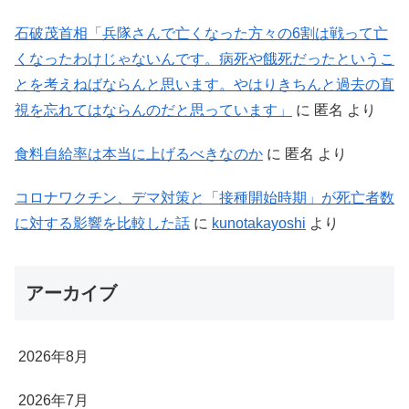
石破茂首相「兵隊さんで亡くなった方々の6割は戦って亡
くなったわけじゃないんです。病死や餓死だったというこ
とを考えねばならんと思います。やはりきちんと過去の直
視を忘れてはならんのだと思っています」
に
匿名
より
食料自給率は本当に上げるべきなのか
に
匿名
より
コロナワクチン、デマ対策と「接種開始時期」が死亡者数
に対する影響を比較した話
に
kunotakayoshi
より
アーカイブ
2026年8月
2026年7月