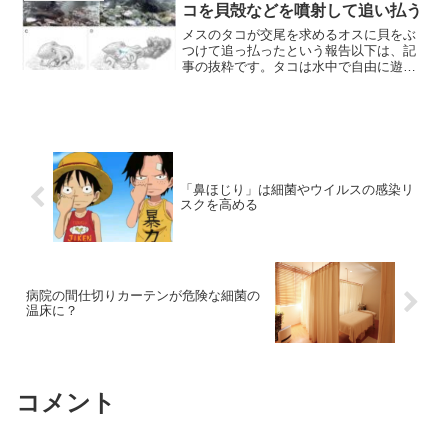
コを貝殻などを噴射して追い払う
メスのタコが交尾を求めるオスに貝をぶ
つけて追っ払ったという報告以下は、記
事の抜粋です。タコは水中で自由に遊泳
するために、漏斗と呼ばれる器官を体に
備えています。タコは漏斗で水を噴射
し、ジェット水流で任意の方向に進むこ
とができるのですが、この漏...
「鼻ほじり」は細菌やウイルスの感染リ
スクを高める
病院の間仕切りカーテンが危険な細菌の
温床に？
コメント