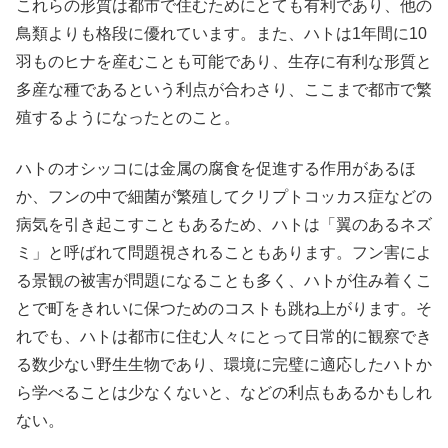
これらの形質は都市で住むためにとても有利であり、他の
鳥類よりも格段に優れています。また、ハトは1年間に10
羽ものヒナを産むことも可能であり、生存に有利な形質と
多産な種であるという利点が合わさり、ここまで都市で繁
殖するようになったとのこと。
ハトのオシッコには金属の腐食を促進する作用があるほ
か、フンの中で細菌が繁殖してクリプトコッカス症などの
病気を引き起こすこともあるため、ハトは「翼のあるネズ
ミ」と呼ばれて問題視されることもあります。フン害によ
る景観の被害が問題になることも多く、ハトが住み着くこ
とで町をきれいに保つためのコストも跳ね上がります。そ
れでも、ハトは都市に住む人々にとって日常的に観察でき
る数少ない野生生物であり、環境に完璧に適応したハトか
ら学べることは少なくないと、などの利点もあるかもしれ
ない。