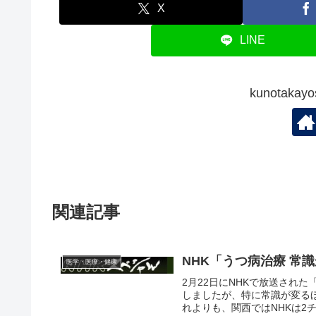
X
LINE
kunotak
関連記事
NHK「うつ病治療 常
医学・医療・健康
2月22日にNHKで放送され
しましたが、特に常識が変る
れよりも、関西ではNHKは2チ