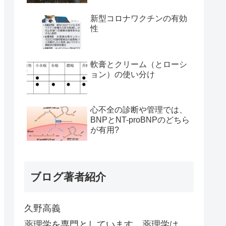
新型コロナワクチンの有効
性
軟膏とクリーム（とローシ
ョン）の使い分け
心不全の診断や管理では、
BNPとNT-proBNPのどちら
が有用?
ブログ著者紹介
久野高義
薬理学を専門としています。薬理学は、