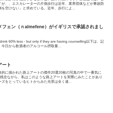
すが、、エスカレーターの片側歩行は近年、業界団体などが事故防
を空けない」と求めている。近年、歩行によ...
フェン（ｎalmefene）がイギリスで承認されまし
 drink 60% less - but only if they are having counselling以下は、記
今日から飲酒者のアルコール摂取量...
アート
的に描かれた路上アートの傑作20選20枚の写真の中で一番気に
。残念ながら、私はこのような路上アートを実際にみたことがあり
ズをとっているヒトからみた光景は全く違...