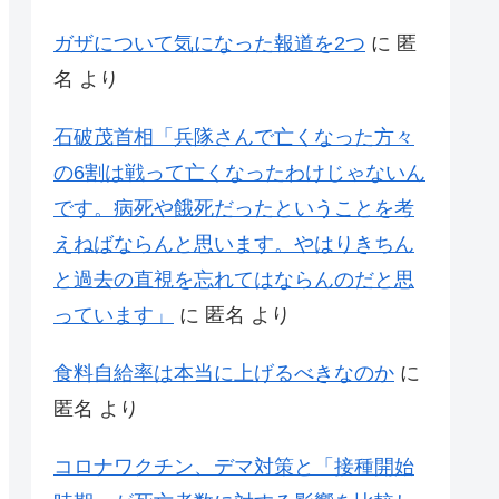
ガザについて気になった報道を2つ
に
匿
名
より
石破茂首相「兵隊さんで亡くなった方々
の6割は戦って亡くなったわけじゃないん
です。病死や餓死だったということを考
えねばならんと思います。やはりきちん
と過去の直視を忘れてはならんのだと思
っています」
に
匿名
より
食料自給率は本当に上げるべきなのか
に
匿名
より
コロナワクチン、デマ対策と「接種開始