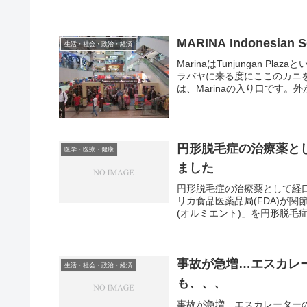
MARINA Indonesian Se
生活・社会・政治・経済
MarinaはTunjungan
ラバヤに来る度にここのカニ
は、Marinaの入り口です。外
円形脱毛症の治療薬とし
医学・医療・健康
ました
円形脱毛症の治療薬として経
リカ食品医薬品局(FDA)が
(オルミエント)」を円形脱毛症
事故が急増…エスカレ
生活・社会・政治・経済
も、、、
事故が急増…エスカレーター