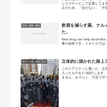
しろマナーとして定着してま
止のため、「歩かない」「片側
飲酒を減らす薬、ナルメ
医学・医療・健康
た。
New drug can help alcoholics
事の抜粋です。イギリスでは、
立体的に描かれた路上
生活・社会・政治・経済
このリアリティに驚いた…立体
入ったものを1つ紹介します
ません。おそらく、片足でポー