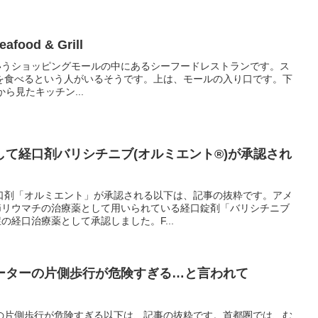
afood & Grill
 Plazaというショッピングモールの中にあるシーフードレストランです。ス
を食べるという人がいるそうです。上は、モールの入り口です。下
から見たキッチン...
て経口剤バリシチニブ(オルミエント®)が承認され
口剤「オルミエント」が承認される以下は、記事の抜粋です。アメ
関節リウマチの治療薬として用いられている経口錠剤「バリシチニブ
の経口治療薬として承認しました。F...
ーターの片側歩行が危険すぎる…と言われて
の片側歩行が危険すぎる以下は、記事の抜粋です。首都圏では、む