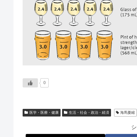
0
医学・医療・健康
生活・社会・政治・経済
海馬萎縮
シ