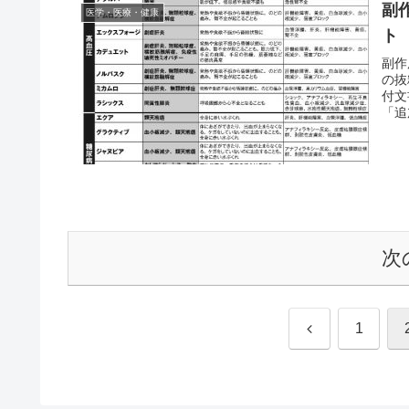
副
医学・医療・健康
ト
副作
の抜
付文
「追
次
前
1
へ