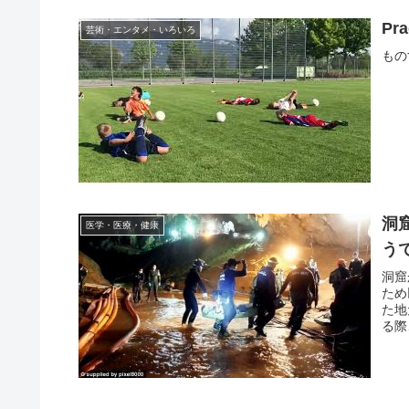
Pra
芸術・エンタメ・いろいろ
もの
洞
医学・医療・健康
う
洞窟
ため
た地
る際