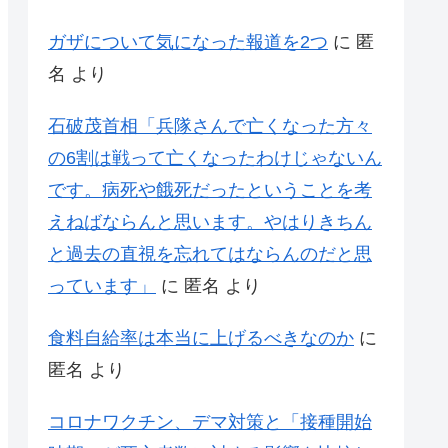
ガザについて気になった報道を2つ
に
匿
名
より
石破茂首相「兵隊さんで亡くなった方々
の6割は戦って亡くなったわけじゃないん
です。病死や餓死だったということを考
えねばならんと思います。やはりきちん
と過去の直視を忘れてはならんのだと思
っています」
に
匿名
より
食料自給率は本当に上げるべきなのか
に
匿名
より
コロナワクチン、デマ対策と「接種開始