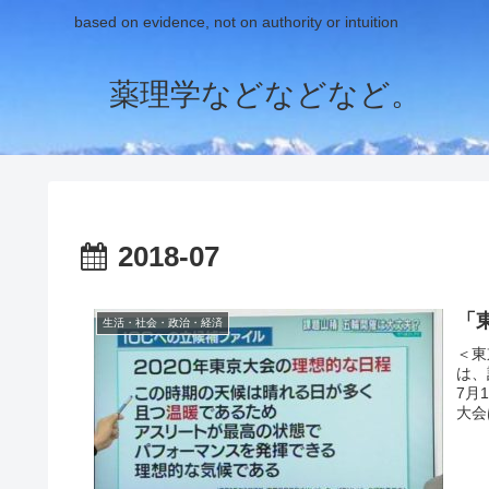
based on evidence, not on authority or intuition
薬理学などなどなど。
2018-07
「
生活・社会・政治・経済
＜東
は、
7月
大会