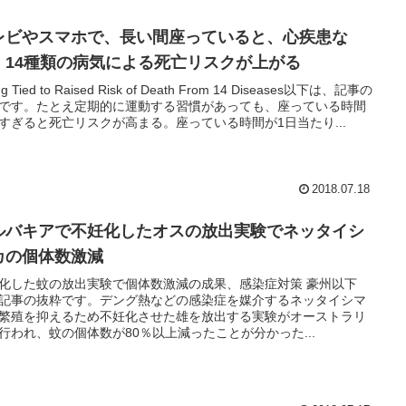
レビやスマホで、長い間座っていると、心疾患な
、14種類の病気による死亡リスクが上がる
ing Tied to Raised Risk of Death From 14 Diseases以下は、記事の
です。たとえ定期的に運動する習慣があっても、座っている時間
すぎると死亡リスクが高まる。座っている時間が1日当たり...
2018.07.18
ルバキアで不妊化したオスの放出実験でネッタイシ
カの個体数激減
化した蚊の放出実験で個体数激減の成果、感染症対策 豪州以下
記事の抜粋です。デング熱などの感染症を媒介するネッタイシマ
繁殖を抑えるため不妊化させた雄を放出する実験がオーストラリ
行われ、蚊の個体数が80％以上減ったことが分かった...