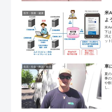
米
医学・医療・健康
よ
米A
下は
消え
ット
車
生活・社会・政治・経済
夏の
事の
や飲
し、