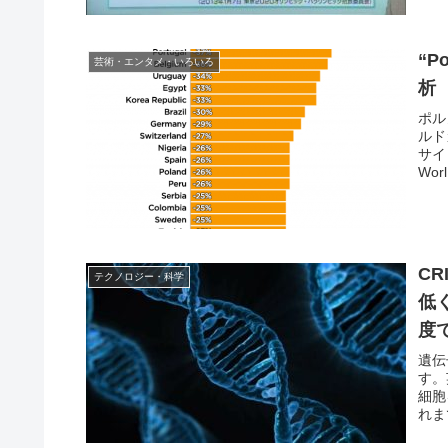
“
芸術・エンタメ・いろいろ
析
ポル
ルド
サイト
Worl.
C
テクノロジー・科学
低
度
遺伝
す。英
細胞
れま