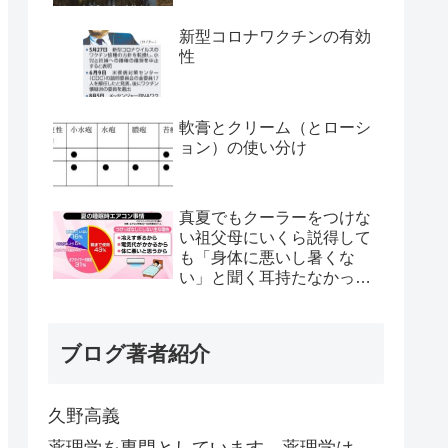
新型コロナワクチンの有効
性
軟膏とクリーム（とローシ
ョン）の使い分け
真夏でもクーラーをつけな
い祖父母にいくら説得して
も「身体に悪いし暑くな
い」と聞く耳持たなかった
が、母のとある一言で翌日
から嘘みたいに部屋が冷え
るようになった
ブログ著者紹介
久野高義
薬理学を専門としています。薬理学は、