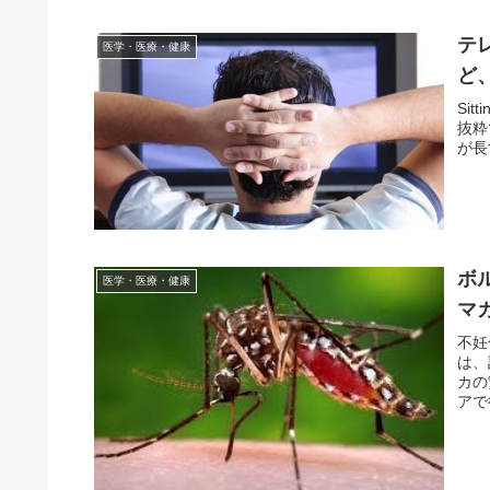
テ
医学・医療・健康
ど
Sitt
抜粋
が長
ボ
医学・医療・健康
マ
不妊
は、
カの
アで