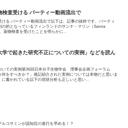
物検査受ける パーティー動画流出で
受ける パーティー動画流出で以下は、記事の抜粋です。パーティ
の的となっているフィンランドのサンナ・マリン（Sanna
9日、薬物検査を受けたことを明らかに...
大学で起きた研究不正についての実例」などを読ん
ついての実例第36回日本分子生物学会 理事会企画フォーラム
今何をすべきか？」後記紹介された実例については本物だと思いま
に書かれている以下の現状分析も正しいと思い...
グルコサミンが認知症の進行を早める！？