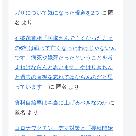
ガザについて気になった報道を2つ
に
匿
名
より
石破茂首相「兵隊さんで亡くなった方々
の6割は戦って亡くなったわけじゃないん
です。病死や餓死だったということを考
えねばならんと思います。やはりきちん
と過去の直視を忘れてはならんのだと思
っています」
に
匿名
より
食料自給率は本当に上げるべきなのか
に
匿名
より
コロナワクチン、デマ対策と「接種開始