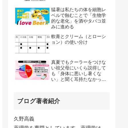
猛暑は私たちの体を細胞レ
ベルで蝕むことで「生物学
的な老化」を酒やタバコ並
みに進める
軟膏とクリーム（とローシ
ョン）の使い分け
真夏でもクーラーをつけな
い祖父母にいくら説得して
も「身体に悪いし暑くな
い」と聞く耳持たなかった
が、母のとある一言で翌日
から嘘みたいに部屋が冷え
るようになった
ブログ著者紹介
久野高義
薬理学を専門としています。薬理学は、