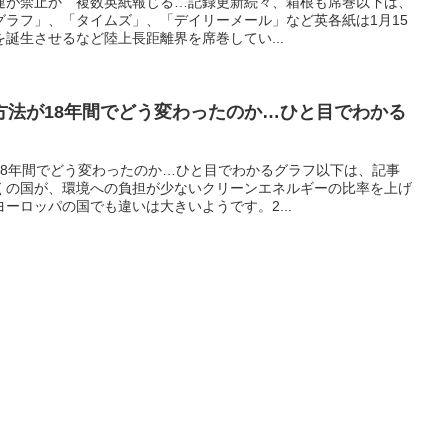
連が禁止か 複数英紙報じる…記録更新続々、箱根も席巻以下は、
グラフ」、「タイムズ」、「デイリーメール」など英各紙は1月15
誕生させるなど陸上長距離界を席巻してい...
方法が18年間でどう変わったのか…ひと目でわかる
18年間でどう変わったのか…ひと目でわかるグラフ以下は、記事
くの国が、環境への負担が少ないクリーンエネルギーの比率を上げ
ーロッパの国でも違いは大きいようです。2...