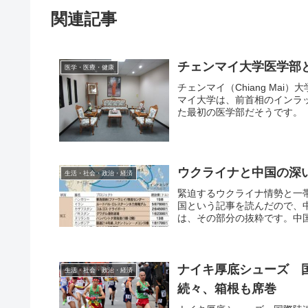
関連記事
チェンマイ大学医学部
医学・医療・健康
チェンマイ（Chiang Ma
マイ大学は、前首相のインラ
た最初の医学部だそうです。「
ウクライナと中国の深
生活・社会・政治・経済
緊迫するウクライナ情勢と一
国という記事を読んだので、
は、その部分の抜粋です。中国
ナイキ厚底シューズ 
生活・社会・政治・経済
続々、箱根も席巻