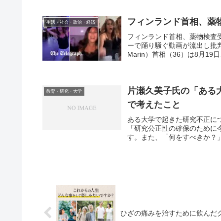
フィンランド首相、薬
生活・社会・政治・経済
フィンランド首相、薬物検査
ーで踊り騒ぐ動画が流出し批判
Marin）首相（36）は8月1
片瀬久美子氏の「ある
教育・研究・大学
で考えたこと
ある大学で起きた研究不正に
「研究公正性の確保のために
す。また、「何をすべきか？」
ひざの痛みを治すために飲んだ