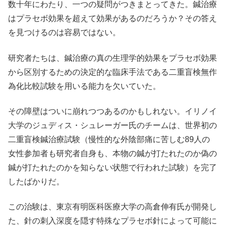
数十年にわたり、一つの疑問がつきまとってきた。鍼治療
はプラセボ効果を超えて効果があるのだろうか？その答え
を見つけるのは容易ではない。
研究者たちは、鍼治療の真の生理学的効果をプラセボ効果
から区別するための決定的な臨床手法である二重盲検無作
為化比較試験を用いる能力を欠いていた。
その障壁はついに崩れつつあるのかもしれない。イリノイ
大学のジュディス・シュレーガー氏のチームは、世界初の
二重盲検鍼治療試験（慢性的な外陰部痛に苦しむ89人の
女性参加者も研究者自身も、本物の鍼が打たれたのか偽の
鍼が打たれたのかを知らない状態で行われた試験）を完了
したばかりだ。
この治験は、東京有明医科医療大学の高倉伸有氏が開発し
た、針の刺入深度を隠す特殊なプラセボ針によって可能に