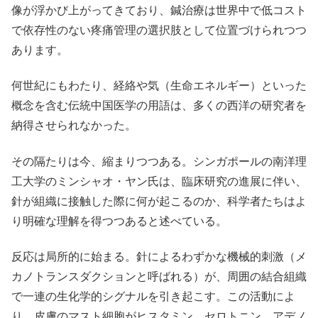
像が浮かび上がってきており、鍼治療は世界中で低コスト
で依存性のない疼痛管理の選択肢として位置づけられつつ
あります。
何世紀にもわたり、経絡や気（生命エネルギー）といった
概念を含む伝統中国医学の用語は、多くの西洋の研究者を
納得させられなかった。
その隔たりは今、縮まりつつある。シンガポールの南洋理
工大学のミンシャオ・ヤン氏は、臨床研究の進展に伴い、
針が組織に接触した際に何が起こるのか、科学者たちはよ
り明確な理解を得つつあると述べている。
反応は局所的に始まる。針によるわずかな機械的刺激（メ
カノトランスダクションと呼ばれる）が、周囲の結合組織
で一連の生化学的シグナルを引き起こす。この活動によ
り、皮膚のマスト細胞がヒスタミン、セロトニン、アデノ