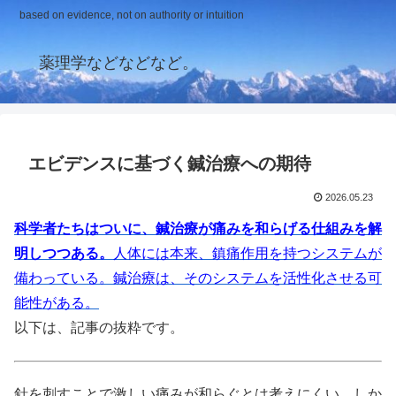
based on evidence, not on authority or intuition
薬理学などなどなど。
エビデンスに基づく鍼治療への期待
2026.05.23
科学者たちはついに、鍼治療が痛みを和らげる仕組みを解
明しつつある。
人体には本来、鎮痛作用を持つシステムが
備わっている。鍼治療は、そのシステムを活性化させる可
能性がある。
以下は、記事の抜粋です。
針を刺すことで激しい痛みが和らぐとは考えにくい。しか