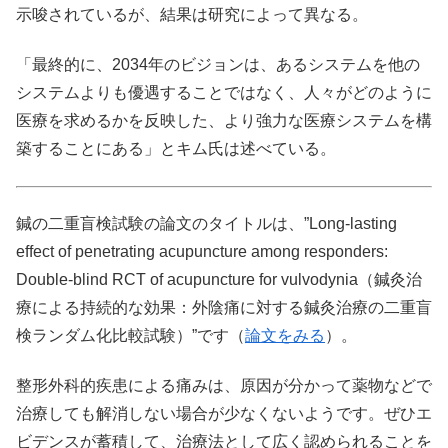
示唆されているが、結果は研究によって異なる。
「最終的に、2034年のビジョンは、あるシステムを他の
システムよりも優遇することではなく、人々がどのように
医療を求めるかを反映した、より強力な医療システムを構
築することにある」とキム氏は述べている。
鍼の二重盲検試験の論文のタイトルは、”Long-lasting
effect of penetrating acupuncture among responders:
Double-blind RCT of acupuncture for vulvodynia（鍼灸治
療による持続的な効果：外陰痛に対する鍼灸治療の二重盲
検ランダム化比較試験）”です（
論文をみる
）。
整形外科的疾患による痛みは、原因が分かって薬物などで
治療しても解消しない場合が少なくないようです。ぜひエ
ビデンスが蓄積して、治療法として広く認められることを