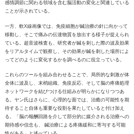
感情調節に関わる領域を含む脳活動の変化と関連している
ことが示されている。
一方、軟X線画像では、免疫細胞が鍼治療の針に向かって
移動し、そこで痛みの伝達物質を放出する様子が捉えられ
ている。超音波検査も、研究者が鍼を刺した際の波及効果
をリアルタイムで観察し、その効果が鍼を刺した場所によ
ってどのように変化するかを調べるのに役立っている。
これらのツールを組み合わせることで、局所的な刺激が体
全体に波及し、末梢組織、免疫反応、そして脳の疼痛処理
ネットワークを結びつける仕組みが明らかになりつつあ
る。ヤン氏はさらに、心理的な面では、治癒の可能性を期
待すること自体も重要な役割を果たしていると付け加え
る。「脳の報酬回路を介して部分的に媒介される治療への
期待感や信念も、 鍼治療による疼痛緩和に寄与する可能
性がある」と述べている。