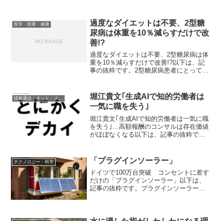
過度なダイエットは不要、2型糖
医学・医療・健康
尿病は体重を10％減らすだけで改
善!?
過度なダイエットは不要、2型糖尿病は体
重を10％減らすだけで改善!?以下は、記
事の抜粋です。2型糖尿病患者にとって明
るいニュースが英国から報告された。健
康を取り戻すために大幅に減量する必要
はなく、5年間で体重の10％を減らすだけ
堀江貴文｢生成AIで知的労働者は
情報通信・ネット・メディア
で、2型糖尿...
一気に職を失う｣
堀江貴文｢生成AIで知的労働者は一気に職
を失う｣…高額報酬のコンサルは存在価値
がほぼなくなる以下は、記事の抜粋で
す。ホワイトカラーの9割がいまの職を失
う2035年前後に日本の労働人口の49％に
あたる職業がAIに代替される─―。10年
「プラグインソーラー」
テクノロジー・科学
近く前、...
ドイツで100万台突破 コンセントに差す
だけの「プラグインソーラー」以下は、
記事の抜粋です。プラグインソーラーと
はプラグインソーラー（プラグイン式太
陽光発電）とは、ベランダやテラス、物
置の屋根などに設置できる、太陽光パネ
ルが１～４枚程度の小...