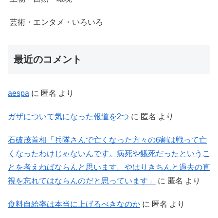
芸術・エンタメ・いろいろ
最近のコメント
aespa
に
匿名
より
ガザについて気になった報道を2つ
に
匿名
より
石破茂首相「兵隊さんで亡くなった方々の6割は戦って亡
くなったわけじゃないんです。病死や餓死だったというこ
とを考えねばならんと思います。やはりきちんと過去の直
視を忘れてはならんのだと思っています」
に
匿名
より
食料自給率は本当に上げるべきなのか
に
匿名
より