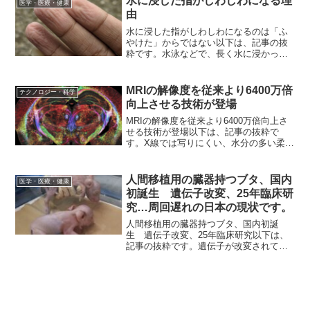
水に浸した指がしわしわになる理
医学・医療・健康
由
水に浸した指がしわしわになるのは「ふ
やけた」からではない以下は、記事の抜
粋です。水泳などで、長く水に浸かって
いた指先は、しわしわになる。これは、
あまりに長いあいだ、当たり前のように
目にしてきたがゆえに、誰も真剣に疑問
MRIの解像度を従来より6400万倍
テクノロジー・科学
には思わないような、奇妙...
向上させる技術が登場
MRIの解像度を従来より6400万倍向上さ
せる技術が登場以下は、記事の抜粋で
す。X線では写りにくい、水分の多い柔ら
かい組織を可視化するのに用いられる磁
気共鳴法(MRI)で、1ボクセル(立方体の最
小単位)がわずか5ミクロンと、従来より
人間移植用の臓器持つブタ、国内
医学・医療・健康
6400...
初誕生 遺伝子改変、25年臨床研
究…周回遅れの日本の現状です。
人間移植用の臓器持つブタ、国内初誕
生 遺伝子改変、25年臨床研究以下は、
記事の抜粋です。遺伝子が改変されて人
間への移植用の臓器を持った状態の子ブ
タが2月11日、国内で初めて誕生した。今
後、国内の研究施設や医療機関でサルへ
の移植実験を始め、人...