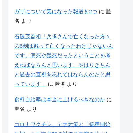
ガザについて気になった報道を2つ
に
匿
名
より
石破茂首相「兵隊さんで亡くなった方々
の6割は戦って亡くなったわけじゃないん
です。病死や餓死だったということを考
えねばならんと思います。やはりきちん
と過去の直視を忘れてはならんのだと思
っています」
に
匿名
より
食料自給率は本当に上げるべきなのか
に
匿名
より
コロナワクチン、デマ対策と「接種開始