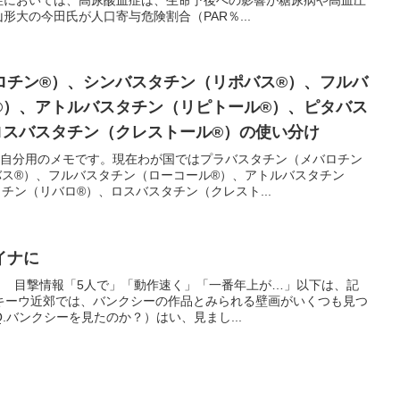
大の今田氏が人口寄与危険割合（PAR％...
ロチン®）、シンバスタチン（リポバス®）、フルバ
®）、アトルバスタチン（リピトール®）、ピタバス
ロスバスタチン（クレストール®）の使い分け
？自分用のメモです。現在わが国ではプラバスタチン（メバロチン
バス®）、フルバスタチン（ローコール®）、アトルバスタチン
チン（リバロ®）、ロスバスタチン（クレスト...
イナに
？ 目撃情報「5人で」「動作速く」「一番年上が…」以下は、記
キーウ近郊では、バンクシーの作品とみられる壁画がいくつも見つ
.バンクシーを見たのか？）はい、見まし...