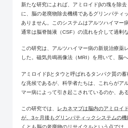
新たな研究によれば、アミロイドβの塊を除
に、脳の老廃物除去機構であるグリンパティックシス
ありません。このシステムはアルツハイマー病
通常は脳脊髄液（CSF）の流れを介して過剰
この研究は、アルツハイマー病の新規治療薬レ
した。磁気共鳴画像法（MRI）を用いて、脳
アミロイドβとタウと呼ばれるタンパク質の
な兆候であるが、科学者たちは、これらがア
マー病によって引き起こされているのか、あ
この研究では、
レカネマブは脳内のアミロイ
が、3ヶ月後もグリンパティックシステムの機
くとも脳の老廃物のリサイクルという点では