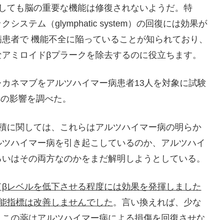
去しても脳の重要な機能は修復されないようだ。特
テム（glymphatic system）の回復には効果が
患者で 機能不全に陥っていることが知られており、
なアミロイドβプラークを除去するのに役立ちます。
カネマブをアルツハイマー病患者13人を対象に試験
への影響を調べた。
蓄積に関しては、これらはアルツハイマー病の明らか
ルツハイマー病を引き起こしているのか、アルツハイ
るいはその両方なのかをまだ解明しようとしている。
ドβレベルを低下させる程度には効果を発揮しました
能指標は改善しませんでした
。言い換えれば、少な
、この薬はアルツハイマー病による損傷を回復させな