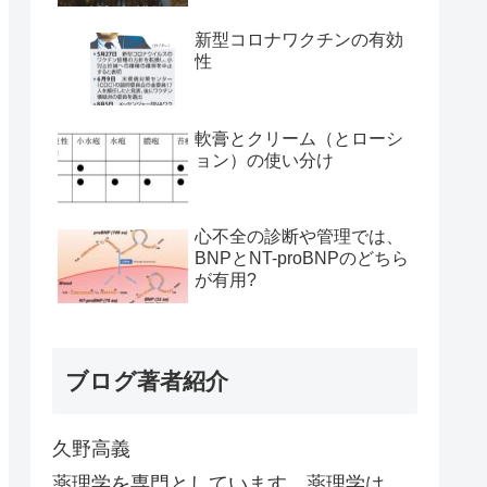
新型コロナワクチンの有効
性
軟膏とクリーム（とローシ
ョン）の使い分け
心不全の診断や管理では、
BNPとNT-proBNPのどちら
が有用?
ブログ著者紹介
久野高義
薬理学を専門としています。薬理学は、