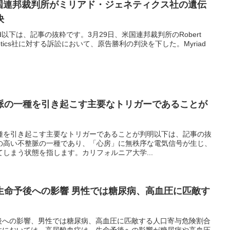
：米国連邦裁判所がミリアド・ジェネティクス社の遺伝
決
ed Invalid以下は、記事の抜粋です。3月29日、米国連邦裁判所のRobert
Genetics社に対する訴訟において、原告勝利の判決を下した。Myriad
脈の一種を引き起こす主要なトリガーであることが
種を引き起こす主要なトリガーであることが判明以下は、記事の抜
の高い不整脈の一種であり、「心房」に無秩序な電気信号が生じ、
しまう状態を指します。カリフォルニア大学...
生命予後への影響 男性では糖尿病、高血圧に匹敵す
後への影響、男性では糖尿病、高血圧に匹敵する人口寄与危険割合
性においては、高尿酸血症は、生命予後への影響が糖尿病や高血圧