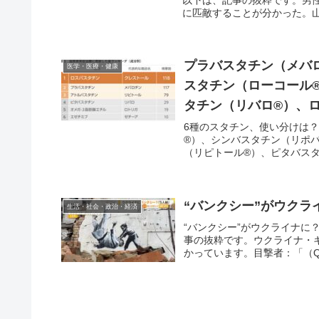
に匹敵することが分かった。山形
プラバスタチン（メバ
医学・医療・健康
スタチン（ローコール
タチン（リバロ®）、
6種のスタチン、使い分けは
®）、シンバスタチン（リポ
（リピトール®）、ピタバスタ
“バンクシー”がウクラ
生活・社会・政治・経済
“バンクシー”がウクライナに
事の抜粋です。ウクライナ・
かっています。目撃者：「（Q