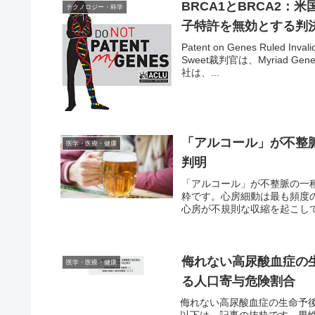
BRCA1とBRCA2
テクノロジー・科学
子特許を無効とする判
Patent on Genes Rul
Sweet裁判官は、Myriad 
社は、...
「アルコール」が不整
医学・医療・健康
判明
「アルコール」が不整脈の一
粋です。心房細動は最も頻度
心房が不規則な収縮を起こして
侮れない高尿酸血症の
医学・医療・健康
る人口寄与危険割合
侮れない高尿酸血症の生命予
以下は、記事の抜粋です。男