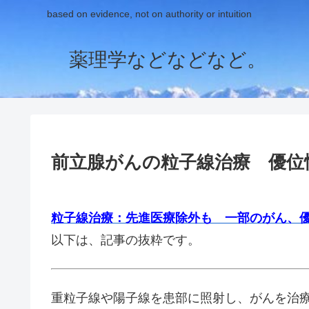
based on evidence, not on authority or intuition
薬理学などなどなど。
前立腺がんの粒子線治療 優位
粒子線治療：先進医療除外も 一部のがん、
以下は、記事の抜粋です。
重粒子線や陽子線を患部に照射し、がんを治