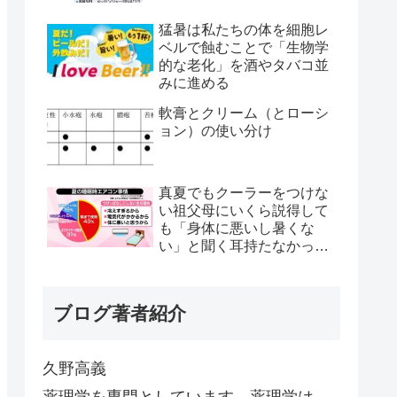
猛暑は私たちの体を細胞レ
ベルで蝕むことで「生物学
的な老化」を酒やタバコ並
みに進める
軟膏とクリーム（とローシ
ョン）の使い分け
真夏でもクーラーをつけな
い祖父母にいくら説得して
も「身体に悪いし暑くな
い」と聞く耳持たなかった
が、母のとある一言で翌日
から嘘みたいに部屋が冷え
るようになった
ブログ著者紹介
久野高義
薬理学を専門としています。薬理学は、