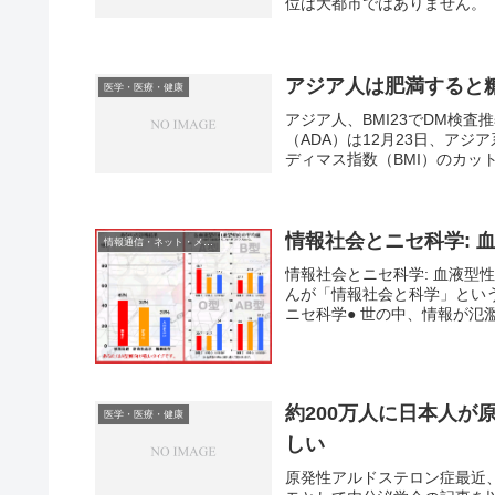
位は大都市ではありません。「
アジア人は肥満すると
医学・医療・健康
アジア人、BMI23でDM検
（ADA）は12月23日、ア
ディマス指数（BMI）のカット
情報社会とニセ科学: 
情報通信・ネット・メディア
情報社会とニセ科学: 血液型
んが「情報社会と科学」とい
ニセ科学● 世の中、情報が氾濫
約200万人に日本人が
医学・医療・健康
しい
原発性アルドステロン症最近