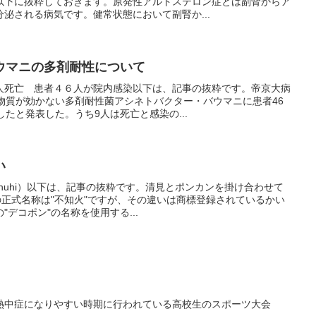
以下に抜粋しておきます。原発性アルドステロン症とは副腎からア
泌される病気です。健常状態において副腎か...
ウマニの多剤耐性について
人死亡 患者４６人が院内感染以下は、記事の抜粋です。帝京大病
物質が効かない多剤耐性菌アシネトバクター・バウマニに患者46
したと発表した。うち9人は死亡と感染の...
い
anuhi）以下は、記事の抜粋です。清見とポンカンを掛け合わせて
の正式名称は"不知火"ですが、その違いは商標登録されているかい
デコポン"の名称を使用する...
熱中症になりやすい時期に行われている高校生のスポーツ大会