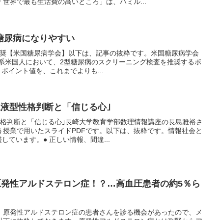
世界で最も生活費の高いところ」は、ハミル...
糖尿病になりやすい
査推奨【米国糖尿病学会】以下は、記事の抜粋です。米国糖尿病学会
ジア系米国人において、2型糖尿病のスクリーニング検査を推奨するボ
ポイント値を、これまでよりも...
血液型性格判断と「信じる心｣
性格判断と「信じる心｣長崎大学教育学部数理情報講座の長島雅裕さ
う授業で用いたスライドPDFです。以下は、抜粋です。情報社会と
しています。● 正しい情報、間違...
原発性アルドステロン症！？…高血圧患者の約5％ら
、原発性アルドステロン症の患者さんを診る機会があったので、メ