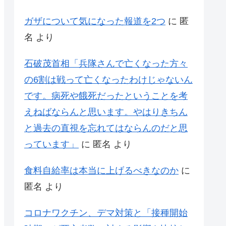
ガザについて気になった報道を2つ
に
匿
名
より
石破茂首相「兵隊さんで亡くなった方々
の6割は戦って亡くなったわけじゃないん
です。病死や餓死だったということを考
えねばならんと思います。やはりきちん
と過去の直視を忘れてはならんのだと思
っています」
に
匿名
より
食料自給率は本当に上げるべきなのか
に
匿名
より
コロナワクチン、デマ対策と「接種開始