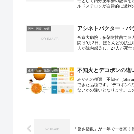
モとして内分泌学会の記事を
ルドステロンが自律的に過剰分
アシネトバクター・バ
医学・医療・健康
帝京大病院：多剤耐性菌で９
院は9月3日、ほとんどの抗生
人が院内感染し、27人が死亡
不知火とデコポンの違
生活・社会・政治・経済
みかんの種類 不知火（Shir
できた品種です。"デコポン"
ないかの違いとなります。この"
「暑さ指数」が一年で一番高く