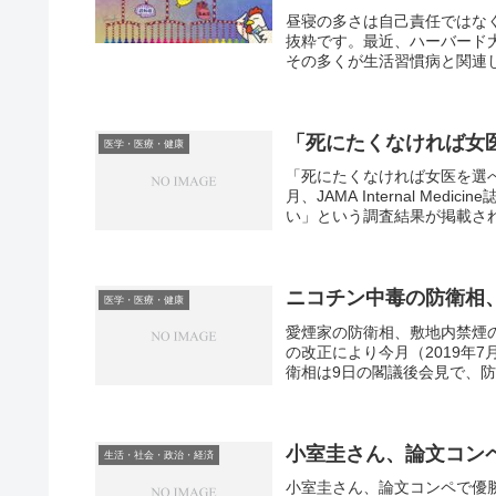
昼寝の多さは自己責任ではな
抜粋です。最近、ハーバード
その多くが生活習慣病と関連し
「死にたくなければ女
医学・医療・健康
「死にたくなければ女医を選
月、JAMA Internal M
い」という調査結果が掲載され
ニコチン中毒の防衛相
医学・医療・健康
愛煙家の防衛相、敷地内禁煙
の改正により今月（2019年
衛相は9日の閣議後会見で、防
小室圭さん、論文コン
生活・社会・政治・経済
小室圭さん、論文コンペで優