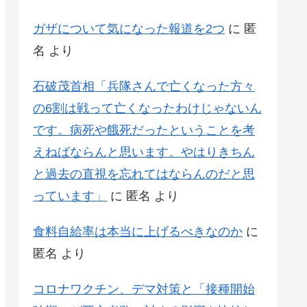
ガザについて気になった報道を2つ
に
匿
名
より
石破茂首相「兵隊さんで亡くなった方々
の6割は戦って亡くなったわけじゃないん
です。病死や餓死だったということを考
えねばならんと思います。やはりきちん
と過去の直視を忘れてはならんのだと思
っています」
に
匿名
より
食料自給率は本当に上げるべきなのか
に
匿名
より
コロナワクチン、デマ対策と「接種開始