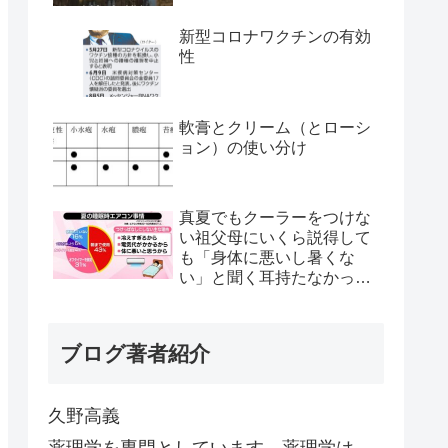
新型コロナワクチンの有効
性
軟膏とクリーム（とローシ
ョン）の使い分け
真夏でもクーラーをつけな
い祖父母にいくら説得して
も「身体に悪いし暑くな
い」と聞く耳持たなかった
が、母のとある一言で翌日
から嘘みたいに部屋が冷え
るようになった
ブログ著者紹介
久野高義
薬理学を専門としています。薬理学は、