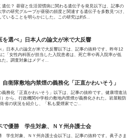
く遺伝？ 昼寝と生活習慣病に関わる遺伝子を発見以下は、記事の
大学の研究グループが昼寝の頻度と関連する遺伝子を多数見つけ、
ていることを明らかにした。この研究は約5...
医を選べ」日本人の論文が米で大反響
べ」日本人の論文が米で大反響以下は、記事の抜粋です。昨年12
edicine誌に「女性内科医が担当した入院患者は、死亡率や再入院率が低
た。調査対象はメディ...
、自衛隊敷地内禁煙の義務化「正直かわいそう」
の義務化「正直かわいそう」以下は、記事の抜粋です。健康増進法
7月）から、行政機関や学校の敷地内禁煙が義務化された。岩屋毅防
衛省の状況を紹介し、「私も愛煙家でご...
ペで優勝 学生対象、ＮＹ州弁護士会
勝 学生対象、ＮＹ州弁護士会以下は、記事の抜粋です。眞子さま