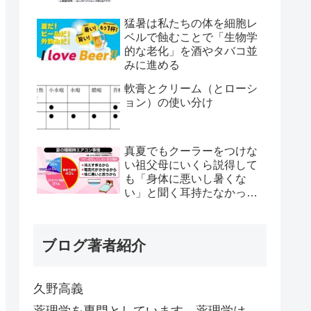
猛暑は私たちの体を細胞レ
ベルで蝕むことで「生物学
的な老化」を酒やタバコ並
みに進める
軟膏とクリーム（とローシ
ョン）の使い分け
真夏でもクーラーをつけな
い祖父母にいくら説得して
も「身体に悪いし暑くな
い」と聞く耳持たなかった
が、母のとある一言で翌日
から嘘みたいに部屋が冷え
るようになった
ブログ著者紹介
久野高義
薬理学を専門としています。薬理学は、