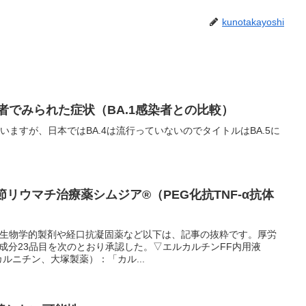
kunotakayoshi
染者でみられた症状（BA.1感染者との比較）
っていますが、日本ではBA.4は流行っていないのでタイトルはBA.5に
節リウマチ治療薬シムジア®（PEG化抗TNF-α抗体
の生物学的製剤や経口抗凝固薬など以下は、記事の抜粋です。厚労
14成分23品目を次のとおり承認した。▽エルカルチンFF内用液
カルニチン、大塚製薬）：「カル...