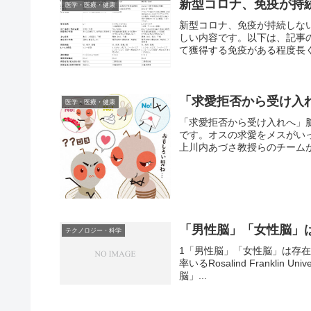
新型コロナ、免疫が持
医学・医療・健康
新型コロナ、免疫が持続しな
しい内容です。以下は、記事
て獲得する免疫がある程度長く
「求愛拒否から受け入
医学・医療・健康
「求愛拒否から受け入れへ」
です。オスの求愛をメスがい
上川内あづさ教授らのチームが
「男性脳」「女性脳」
テクノロジー・科学
1「男性脳」「女性脳」は存在し
率いるRosalind Franklin U
脳」...