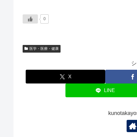
0
医学・医療・健康
シ
X
LINE
kunotak