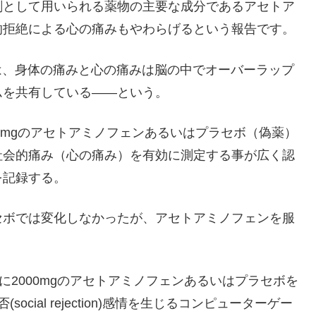
剤として用いられる薬物の主要な成分であるアセトア
的拒絶による心の痛みもやわらげるという報告です。
Wallは、身体の痛みと心の痛みは脳の中でオーバーラップ
ムを共有している――という。
0mgのアセトアミノフェンあるいはプラセボ（偽薬）
社会的痛み（心の痛み）を有効に測定する事が広く認
を記録する。
セボでは変化しなかったが、アセトアミノフェンを服
に2000mgのアセトアミノフェンあるいはプラセボを
ial rejection)感情を生じるコンピューターゲー