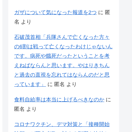
ガザについて気になった報道を2つ
に
匿
名
より
石破茂首相「兵隊さんで亡くなった方々
の6割は戦って亡くなったわけじゃないん
です。病死や餓死だったということを考
えねばならんと思います。やはりきちん
と過去の直視を忘れてはならんのだと思
っています」
に
匿名
より
食料自給率は本当に上げるべきなのか
に
匿名
より
コロナワクチン、デマ対策と「接種開始