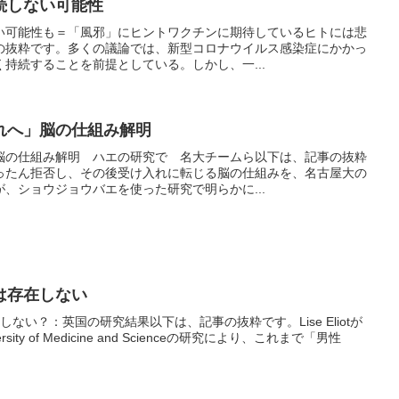
続しない可能性
い可能性も＝「風邪」にヒントワクチンに期待しているヒトには悲
の抜粋です。多くの議論では、新型コロナウイルス感染症にかかっ
持続することを前提としている。しかし、一...
れへ」脳の仕組み解明
脳の仕組み解明 ハエの研究で 名大チームら以下は、記事の抜粋
ったん拒否し、その後受け入れに転じる脳の仕組みを、名古屋大の
、ショウジョウバエを使った研究で明らかに...
は存在しない
ない？：英国の研究結果以下は、記事の抜粋です。Lise Eliotが
niversity of Medicine and Scienceの研究により、これまで「男性