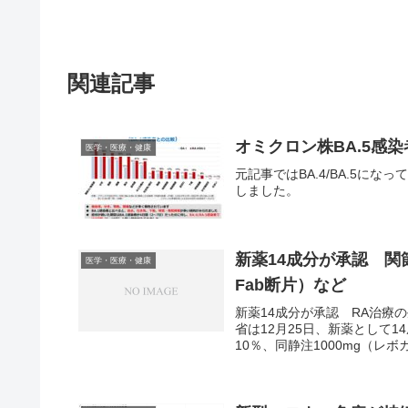
関連記事
オミクロン株BA.5感
医学・医療・健康
元記事ではBA.4/BA.5にな
しました。
新薬14成分が承認 関
医学・医療・健康
Fab断片）など
新薬14成分が承認 RA治療
省は12月25日、新薬として
10％、同静注1000mg（レボ