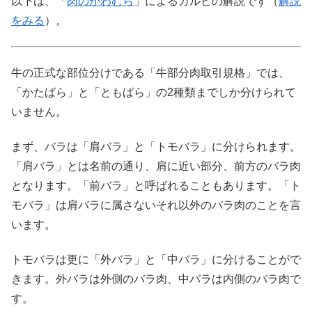
以下は、「
肉のかわむら
」によるカルビの解説です（
解説
をみる
）。
牛の正式な部位分けである「牛部分肉取引規格」では、
「かたばら」
と
「ともばら」
の2種類までしか分けられて
いません。
まず、バラは「肩バラ」と「トモバラ」に分けられます。
「肩バラ」とは名前の通り、肩に近い部分、前方のバラ肉
となります。「前バラ」と呼ばれることもあります。「ト
モバラ」は肩バラに属さないそれ以外のバラ肉のことを言
います。
トモバラは更に
「外バラ」
と
「中バラ」
に分けることがで
きます。外バラは外側のバラ肉、中バラは内側のバラ肉で
す。