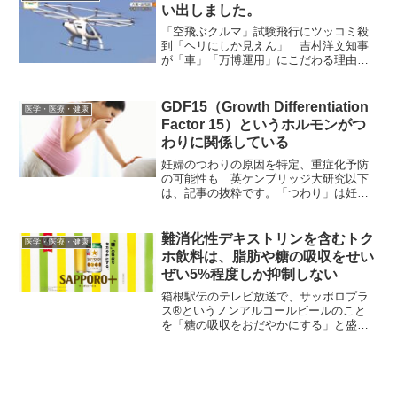
起用している。この増刊「...
い出しました。
「空飛ぶクルマ」試験飛行にツッコミ殺
到「ヘリにしか見えん」 吉村洋文知事
が「車」「万博運用」にこだわる理由以
下は、記事の抜粋です。2025年開催予定
の大阪・関西万博で商用運航を目指す
「空飛ぶクルマ」の有人テスト飛行が12
GDF15（Growth Differentiation
医学・医療・健康
月11日、大阪市内で...
Factor 15）というホルモンがつ
わりに関係している
妊婦のつわりの原因を特定、重症化予防
の可能性も 英ケンブリッジ大研究以下
は、記事の抜粋です。「つわり」は妊娠
中の母親が胎盤を通じて胎児から受けと
る特定のホルモンに関連しているとする
研究論文が発表された。つわりの原因解
難消化性デキストリンを含むトク
医学・医療・健康
明につながる研究結果であ...
ホ飲料は、脂肪や糖の吸収をせい
ぜい5%程度しか抑制しない
箱根駅伝のテレビ放送で、サッポロプラ
ス®というノンアルコールビールのこと
を「糖の吸収をおだやかにする」と盛ん
に宣伝していました。その広告サイトに
は、「糖の吸収をおだやかにする」成分
は、「難消化性デキストリン」だと書か
れています。これは、以前...