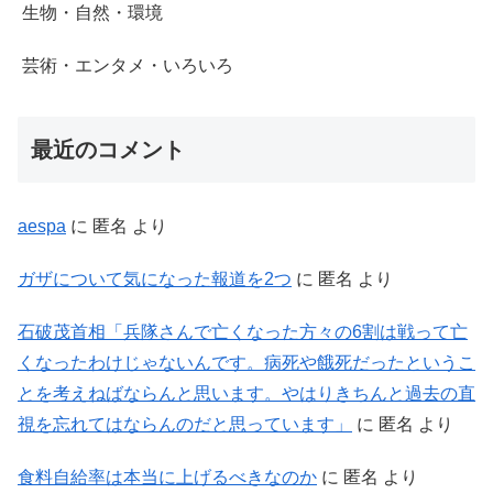
生物・自然・環境
芸術・エンタメ・いろいろ
最近のコメント
aespa
に
匿名
より
ガザについて気になった報道を2つ
に
匿名
より
石破茂首相「兵隊さんで亡くなった方々の6割は戦って亡
くなったわけじゃないんです。病死や餓死だったというこ
とを考えねばならんと思います。やはりきちんと過去の直
視を忘れてはならんのだと思っています」
に
匿名
より
食料自給率は本当に上げるべきなのか
に
匿名
より