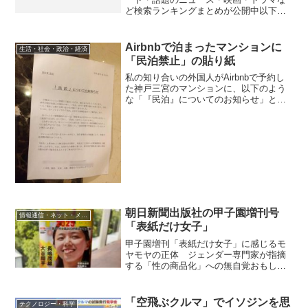
ど検索ランキングまとめが公開中以下
は、気になったランキングです。◆急上
昇ランキング(日本)1位：ポケモンGO2
位：オリンピック3位：SMAP4位：トラ
Airbnbで泊まったマンションに
生活・社会・政治・経済
ンプ5位...
「民泊禁止」の貼り紙
私の知り合いの外国人がAirbnbで予約し
た神戸三宮のマンションに、以下のよう
な「『民泊』についてのお知らせ」とい
う貼り紙が貼ってあったそうです。「マ
ンション管理規約」の説明によると、マ
ンションの管理規約に「専ら住居として
利用する」という条...
朝日新聞出版社の甲子園増刊号
情報通信・ネット・メディア
「表紙だけ女子」
甲子園増刊「表紙だけ女子」に感じるモ
ヤモヤの正体 ジェンダー専門家が指摘
する「性の商品化」への無自覚おもしろ
い記事です。以下は、抜粋です。全国高
校野球選手権大会の出場校のデータを揃
えた週刊誌の増刊が「表紙だけ」女子を
「空飛ぶクルマ」でイソジンを思
テクノロジー・科学