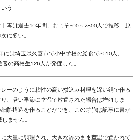
という。
毒は過去10年間、およそ500～2800人で推移。原
の次に多い。
0年には埼玉県久喜市で小中学校の給食で3610人、
泊客の高校生126人が発症した。
カレーのように粘性の高い煮込み料理を深い鍋で作る
なり、暑い季節に室温で放置された場合は増殖しま
い細胞構造を作ることができ、この芽胞は記事に書か
滅しません。
日に大量に調理され、大きな器のまま室温で置かれて