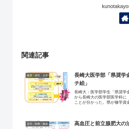
kunotak
関連記事
長崎大医学部「県奨学
教育・研究・大学
チ絵」
長崎大：医学部学生「県奨学
から長崎大の医学部医学科に
ことが分かった。県が修学資金
高血圧と前立腺肥大の
医学・医療・健康