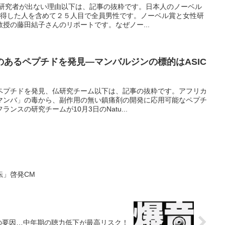
性研究者が出ない理由以下は、記事の抜粋です。日本人のノーベル
取得した人を含めて２５人目で全員男性です。ノーベル賞と女性研
授の藤田結子さんのリポートです。なぜノー...
あるペプチドを発見―マンバルジンの標的はASIC
ペプチドを発見、仏研究チーム以下は、記事の抜粋です。アフリカ
マンバ」の毒から、副作用の無い鎮痛剤の開発に応用可能なペプチ
ンスの研究チームが10月3日のNatu...
転」啓発CM
の要因…中年期の聴力低下が最高リスク！