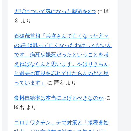
ガザについて気になった報道を2つ
に
匿
名
より
石破茂首相「兵隊さんで亡くなった方々
の6割は戦って亡くなったわけじゃないん
です。病死や餓死だったということを考
えねばならんと思います。やはりきちん
と過去の直視を忘れてはならんのだと思
っています」
に
匿名
より
食料自給率は本当に上げるべきなのか
に
匿名
より
コロナワクチン、デマ対策と「接種開始