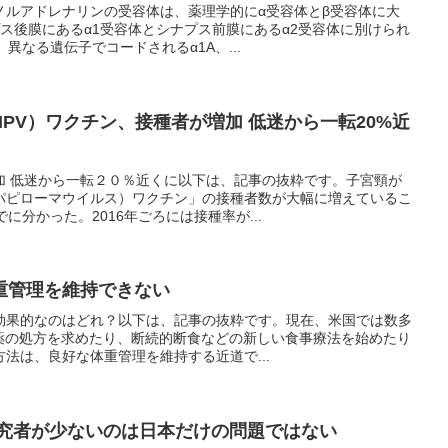
ノルアドレナリンの受容体は、薬理学的にα受容体とβ受容体に大
ス後膜にあるα1受容体とシナプス前膜にあるα2受容体に別けられ
異なる遺伝子でコードされるα1A、...
PV）ワクチン、接種者が増加 低迷から一転20%近
加 低迷から一転２０％近くに以下は、記事の抜粋です。子宮頸が
パピローマウイルス）ワクチン」の接種者数が大幅に増えているこ
に分かった。2016年ごろには接種率が...
重管理を維持できない
効果的なのはどれ？以下は、記事の抜粋です。現在、米国では数多
動薬の処方を求めたり、断続的断食などの新しい食事療法を始めたり
法は、良好な体重管理を維持する近道で...
研究者が少ないのは日本だけの問題ではない