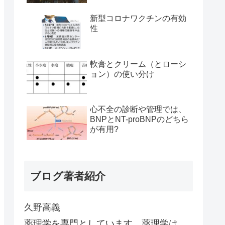
新型コロナワクチンの有効
性
軟膏とクリーム（とローシ
ョン）の使い分け
心不全の診断や管理では、
BNPとNT-proBNPのどちら
が有用?
ブログ著者紹介
久野高義
薬理学を専門としています。薬理学は、