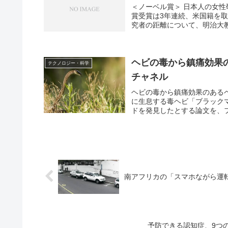
＜ノーベル賞＞ 日本人の女
賞受賞は3年連続、米国籍を
究者の距離について、明治大教
ヘビの毒から鎮痛効果の
テクノロジー・科学
チャネル
ヘビの毒から鎮痛効果のある
に生息する毒ヘビ「ブラック
ドを発見したとする論文を、フラ
南アフリカの「スマホながら運
予防できる認知症、9つ