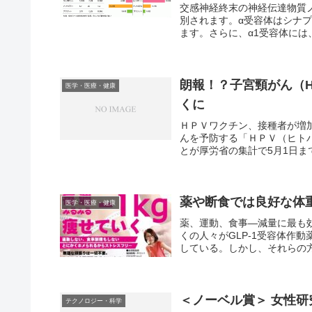
交感神経終末の神経伝達物質
別されます。α受容体はシナプ
ます。さらに、α1受容体には、
朗報！？子宮頸がん（H
医学・医療・健康
くに
ＨＰＶワクチン、接種者が増
んを予防する「ＨＰＶ（ヒト
とが厚労省の集計で5月1日まで
薬や断食では良好な体
医学・医療・健康
薬、運動、食事―減量に最も
くの人々がGLP-1受容体作
している。しかし、それらの方
＜ノーベル賞＞ 女性
テクノロジー・科学