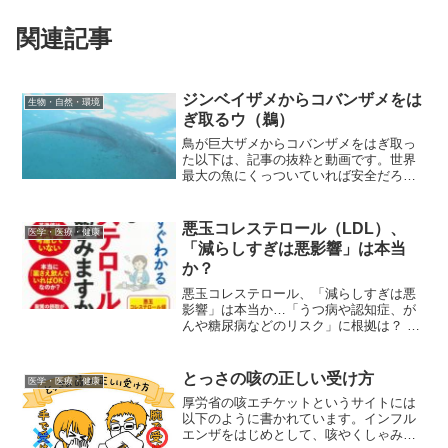
関連記事
ジンベイザメからコバンザメをは
生物・自然・環境
ぎ取るウ（鵜）
鳥が巨大ザメからコバンザメをはぎ取っ
た以下は、記事の抜粋と動画です。世界
最大の魚にくっついていれば安全だろう
と、このコバンザメは思ったかもしれな
い。だが、それは間違いだった。メキシ
コ、バハカリフォルニア半島沖で出会っ
悪玉コレステロール（LDL）、
医学・医療・健康
た光景に、ダイバーたちは...
「減らしすぎは悪影響」は本当
か？
悪玉コレステロール、「減らしすぎは悪
影響」は本当か…「うつ病や認知症、が
んや糖尿病などのリスク」に根拠は？ 専
門家に聞いた以下は、記事の抜粋です。
現在の米国心臓協会（AHA）のガイドラ
インでは、健康な米国人に対してはLDL
とっさの咳の正しい受け方
医学・医療・健康
を100mg／dL...
厚労省の咳エチケットというサイトには
以下のように書かれています。インフル
エンザをはじめとして、咳やくしゃみの