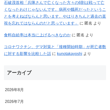
石破茂首相「兵隊さんで亡くなった方々の6割は戦って亡
くなったわけじゃないんです。病死や餓死だったというこ
とを考えねばならんと思います。やはりきちんと過去の直
視を忘れてはならんのだと思っています」
に
匿名
より
食料自給率は本当に上げるべきなのか
に
匿名
より
コロナワクチン、デマ対策と「接種開始時期」が死亡者数
に対する影響を比較した話
に
kunotakayoshi
より
アーカイブ
2026年8月
2026年7月