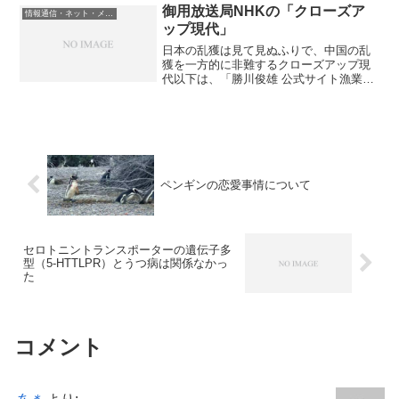
御用放送局NHKの「クローズア
情報通信・ネット・メディア
ップ現代」
日本の乱獲は見て見ぬふりで、中国の乱
獲を一方的に非難するクローズアップ現
代以下は、「勝川俊雄 公式サイト漁業に
ついて語ります。」というブログからの
抜粋です。勝川さんは、水産学が専門の
三重大学生物資源学部の准教授です。昨
日のクローズアップ現代...
ペンギンの恋愛事情について
セロトニントランスポーターの遺伝子多
型（5-HTTLPR）とうつ病は関係なかっ
た
コメント