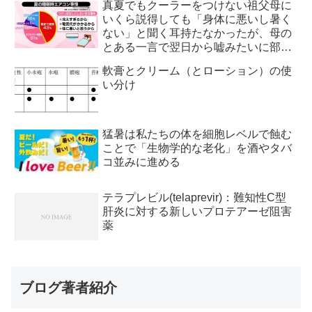
真夏でもクーラーをつけない祖父母に
いくら説得しても「身体に悪いし暑く
ない」と聞く耳持たなかったが、母の
とある一言で翌日から嘘みたいに部屋
が冷えるようになった
軟膏とクリーム（とローション）の使
い分け
猛暑は私たちの体を細胞レベルで蝕む
ことで「生物学的な老化」を酒やタバ
コ並みに進める
テラプレビル(telaprevir)：難知性C型
肝炎に対する新しいプロテアーゼ阻害
薬
ブログ著者紹介