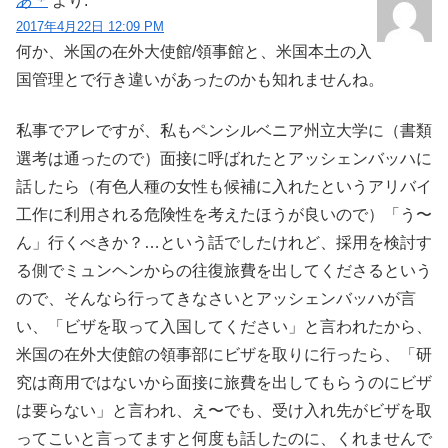
あ＊
より:
2017年4月22日 12:09 PM
何か、米国の在外大使館/領事館と、米国本土の入
国管理とで行き違いがあったのかも知れませんね。
私事でアレですが、私もペンシルベニア州立大学に（書類
選考は通ったので）面接に呼ばれたとアッシェンバッハに
話したら（有色人種の女性も候補に入れたというアリバイ
工作に利用される危険性を考えたほうが良いので）「う〜
ん」行くべきか？…という話でしたけれど、採用を検討す
る側でミュンヘンからの往復旅費を出してくださるという
ので、そんなら行ってきなさいとアッシェンバッハが言
い、「ビザを取って入国してください」と言われたから、
米国の在外大使館の領事部にビザを取りに行ったら、「研
究は商用ではないから面接に旅費を出してもらうのにビザ
は要らない」と言われ、え〜でも、受け入れ先がビザを取
ってこいと言ってますと何度も話したのに、くれませんで