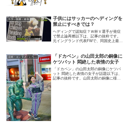
飛沫により感染する感染症は数多くあり
ます。 「咳エチケット」は、これらの感
染症を他人に感染させないために、個人
が咳・くしゃみをする際...
子供にはサッカーのヘディングを
医学・医療・健康
禁止にすべきでは？
ヘディングで認知症？Ｗ杯Ｖ選手が発症
で禁止論再燃以下は、記事の抜粋です。
元イングランド代表FWで、同国史上最高
の選手といわれるボビー・チャールトン
氏（83）が認知症となり、家族が英紙テ
レグラフに公表した。7月に死去した同氏
「ドカベン」の山田太郎の銅像に
芸術・エンタメ・いろいろ
の兄ジャック氏をは...
ケツバット 悶絶した表情の女子
「ドカベン」の山田太郎の銅像にケツバ
ット 悶絶した表情の女子が話題以下は、
記事の抜粋です。山田太郎の銅像に様々
な女子たちが悶絶した表情でケツバット
されている写真以前の「かめはめ波」、
「マカンコウサッポウ」、「ダースベイ
ダーごっこ」と同じ路線...