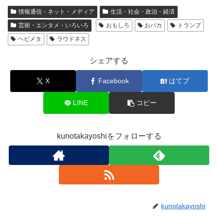
情報通信・ネット・メディア
生活・社会・政治・経済
芸術・エンタメ・いろいろ
おもしろ
おバカ
トランプ
ヘビメタ
ラウドネス
シェアする
X
Facebook
はてブ
LINE
コピー
kunotakayoshiをフォローする
kunotakayoshi