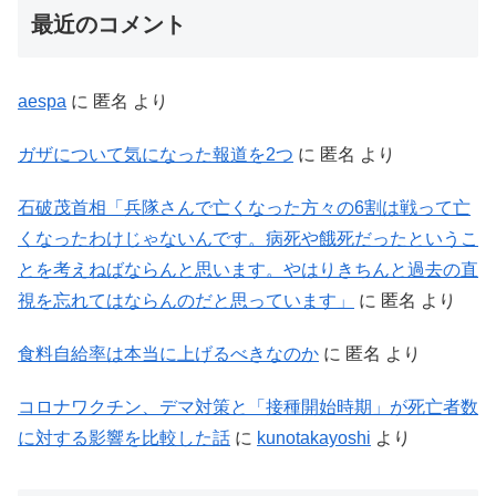
最近のコメント
aespa
に
匿名
より
ガザについて気になった報道を2つ
に
匿名
より
石破茂首相「兵隊さんで亡くなった方々の6割は戦って亡
くなったわけじゃないんです。病死や餓死だったというこ
とを考えねばならんと思います。やはりきちんと過去の直
視を忘れてはならんのだと思っています」
に
匿名
より
食料自給率は本当に上げるべきなのか
に
匿名
より
コロナワクチン、デマ対策と「接種開始時期」が死亡者数
に対する影響を比較した話
に
kunotakayoshi
より