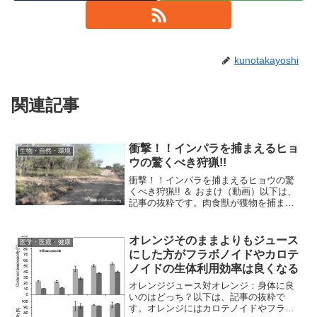
kunotakayoshi
関連記事
衝撃！！インパラを捕まえるヒョ
生物・自然・環境
ウの驚くべき狩猟!!
衝撃！！インパラを捕まえるヒョウの驚
くべき狩猟!! ＆ おまけ（動画）以下は、
記事の抜粋です。肉食獣が獲物を捕まえ
るシーンといえば、能動的に獲物を追い
かけて追跡の末に捕まえる場面を思い起
こすと思いますが、この動画のヒョウは
オレンジそのままよりもジュース
医学・医療・健康
待ち伏せてある意味...
にした方がフラボノイドやカロテ
ノイドの生体利用効率は良くなる
オレンジジュース対オレンジ：身体に良
いのはどっち？以下は、記事の抜粋で
す。オレンジにはカロテノイドやフラボ