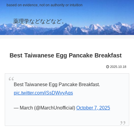
based on evidence, not on authority or intuition
薬理学などなどなど。
Best Taiwanese Egg Pancake Breakfast
2025.10.18
Best Taiwanese Egg Pancake Breakfast.
pic.twitter.com/iSsDWvyAqs
— March (@MarchUnofficial)
October 7, 2025