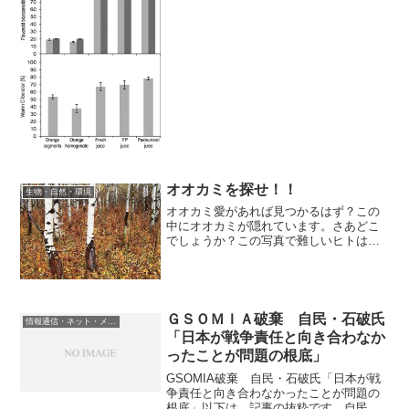
ノイドなどの栄養素が豊富に含まれてお
り、様々な健康効果がある。ある種のが
んや心血管疾患のリスクを下げる効果も
ある。しかし、果物そのもの...
オオカミを探せ！！
生物・自然・環境
オオカミ愛があれば見つかるはず？この
中にオオカミが隠れています。さあどこ
でしょうか？この写真で難しいヒトは、
図をクリックして拡大してください。お
正月なので、気楽な題材を選びました。
と思ったが、なかなか見つからなくてイ
ライラしたりして、、、
ＧＳＯＭＩＡ破棄 自民・石破氏
情報通信・ネット・メディア
「日本が戦争責任と向き合わなか
ったことが問題の根底」
GSOMIA破棄 自民・石破氏「日本が戦
争責任と向き合わなかったことが問題の
根底」以下は、記事の抜粋です。自民党