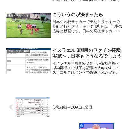
の石破茂元幹事長は8月23日付の自身のブ
ログで、韓国政府が日韓の軍事情報包括
保護協定（GSOMIA）の破棄を決めたこ
こういうのが決まったら
教育・研究・大学
とについて、...
日本の高校サッカーで出たトリッキーで
仕組まれたフリーキック!!以下は、記事の
抜粋と動画です。日本の高校サッカーの
フリーキックの映像の様ですが、日本人
らしい統率の取れた完璧な行動で敵を欺
きゴールを決めます。目隠しとして立っ
ていた3人がしゃがむ...
イスラエル 3回目のワクチン接種
医学・医療・健康
実施へ…日本もそうなるでしょう
イスラエル 3回目のワクチン接種実施へ
感染再拡大で以下は記事の抜粋です。イ
スラエルではインドで確認された変異ウ
イルス「デルタ株」の影響で新型コロナ
ウイルスの感染者が再び増加し、高齢者
が重症化するケースも目立っています。
このためイスラエル政...
心房細動⇒DOACは常識