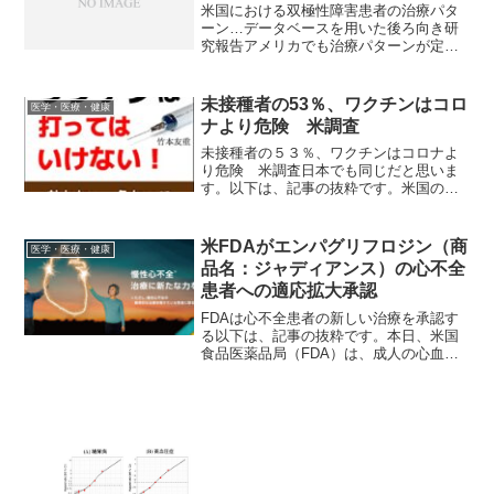
米国における双極性障害患者の治療パタ
ーン…データベースを用いた後ろ向き研
究報告アメリカでも治療パターンが定ま
らないということは、治療が難しいとい
うことだと思います。以下は、論文要約
の抜粋です。はじめに双極性障害は慢性
未接種者の53％、ワクチンはコロ
医学・医療・健康
的かつ複雑な疾患であり、...
ナより危険 米調査
未接種者の５３％、ワクチンはコロナよ
り危険 米調査日本でも同じだと思いま
す。以下は、記事の抜粋です。米国の非
営利団体「カイザー・ファミリー財団」
は8月８日までに、新型コロナウイルスの
ワクチン接種をまだ受けていない米国人
米FDAがエンパグリフロジン（商
医学・医療・健康
成人の53％が、ワクチ...
品名：ジャディアンス）の心不全
患者への適応拡大承認
FDAは心不全患者の新しい治療を承認す
る以下は、記事の抜粋です。本日、米国
食品医薬品局（FDA）は、成人の心血管
死および心不全による入院のリスクを低
減することを目的として、ジャディアン
ス（エンパグリフロジン）の承認を取得
しました。ジャディア...