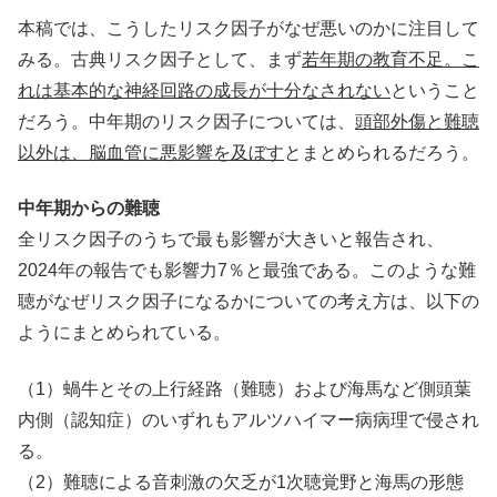
本稿では、こうしたリスク因子がなぜ悪いのかに注目して
みる。古典リスク因子として、まず
若年期の教育不足。こ
れは基本的な神経回路の成長が十分なされない
ということ
だろう。中年期のリスク因子については、
頭部外傷と難聴
以外は、脳血管に悪影響を及ぼす
とまとめられるだろう。
中年期からの難聴
全リスク因子のうちで最も影響が大きいと報告され、
2024年の報告でも影響力7％と最強である。このような難
聴がなぜリスク因子になるかについての考え方は、以下の
ようにまとめられている。
（1）蝸牛とその上行経路（難聴）および海馬など側頭葉
内側（認知症）のいずれもアルツハイマー病病理で侵され
る。
（2）難聴による音刺激の欠乏が1次聴覚野と海馬の形態