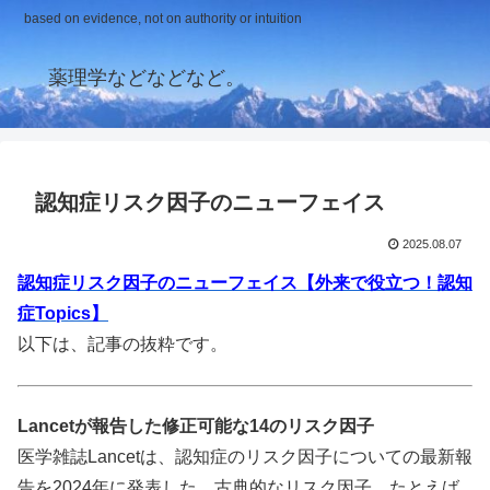
based on evidence, not on authority or intuition
薬理学などなどなど。
認知症リスク因子のニューフェイス
2025.08.07
認知症リスク因子のニューフェイス【外来で役立つ！認知
症Topics】
以下は、記事の抜粋です。
Lancetが報告した修正可能な14のリスク因子
医学雑誌Lancetは、認知症のリスク因子についての最新報
告を2024年に発表した。
古典的なリスク因子、たとえば