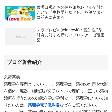
猛暑は私たちの体を細胞レベルで蝕む
ことで「生物学的な老化」を酒やタバ
コ並みに進める
テラプレビル(telaprevir)：難知性C型
肝炎に対する新しいプロテアーゼ阻害
薬
ブログ著者紹介
久野高義
薬理学を専門としています。薬理学は、薬物の作用や代謝
を個体、臓器、細胞及び分子レベルで理解し、正しい薬物
治療を行うための知識を学ぶ学問です。薬理学について知
りたい方は、
薬理学電子教科書
などをご覧ください。