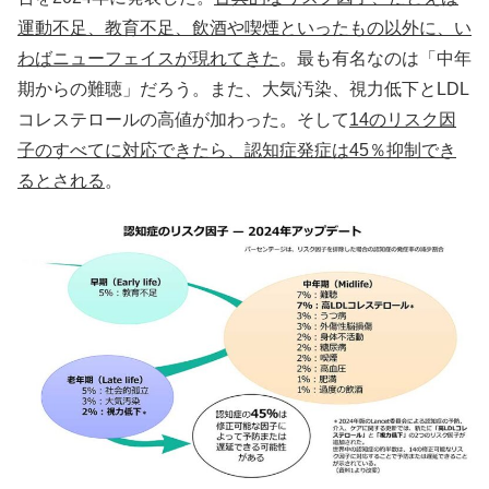
運動不足、教育不足、飲酒や喫煙といったもの以外に、い
わばニューフェイスが現れてきた
。最も有名なのは「中年
期からの難聴」だろう。また、大気汚染、視力低下とLDL
コレステロールの高値が加わった。そして
14のリスク因
子のすべてに対応できたら、認知症発症は45％抑制でき
るとされる
。