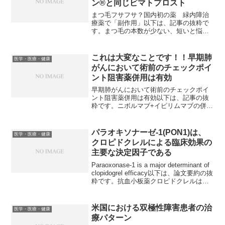
ン®と同じビマトプロスト
まつ毛フサフサ？国内初の薬 緑内障治
療薬で「副作用」以下は、記事の抜粋で
す。まつ毛の本数が少ない、短いと悩ん
でいる人向けの薬が9月29日、発売され
る。緑内障の治療薬を使っている人は、
まつげがフサフサしているという「副作
これは大変なことです！！早期肺
医学・医療・健康
用」に注目し開発された...
がんにおいて術前のチェックポイ
ント阻害薬併用は有効
早期肺がんにおいて術前のチェックポイ
ント阻害薬併用は有効以下は、記事の抜
粋です。ニボルマブ+イピリムマブの併用
による術前補助療法、すなわち手術前の
治療を受けた早期切除可能非小細胞肺が
ん患者における病理学的著効（major
パラオキソナーゼ-1(PON1)は、
医学・医療・健康
pathologi...
クロピドクレルによる臨床効果の
主要な決定因子である
Paraoxonase-1 is a major determinant of
clopidogrel efficacy以下は、論文要約の抜
粋です。抗血小板薬クロピドクレルは、
その活性代謝産物への変換が個々の患者
によって一定しないために、臨...
米国における双極性障害患者の治
医学・医療・健康
療パターン