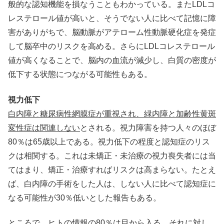
般的な認知機能を損なうこともわかっている。またLDLコ
レステロール値が高いと、そうでない人に比べて記憶に障
害がありがちで、脳動脈がアテローム性動脈硬化症を発症
して脳卒中のリスクを高める。さらにLDLコレステロール
値が高くなることで、脳内の血流が減少し、白質の密度が
低下する状態につながる可能性もある。
視力低下
白内障と糖尿病性網膜症が重視され、緑内障と加齢性黄斑
変性症は関連しない
とされる。視力障害を持つ人々のほぼ
80％は65歳以上である。視力低下の程度と認知症のリス
クは相関する。これは未矯正・未治療の視力喪失者には当
てはまり、矯正・治療すればリスクは高まらない。たとえ
ば、白内障の手術をした人は、しない人に比べて認知症に
なる可能性が30％低いとした報告もある。
ところで、ヒトの情報の80％は目から入る、それに対し