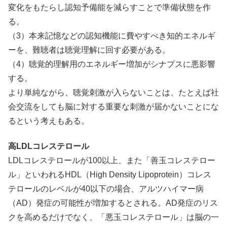
変化をもたらし認知予備能を減らすことで準備状態を作
る。
（3）本来記憶などの認知機能に費やすべき知的エネルギ
ーを、難聴者は聴覚理解に回す必要がある。
（4）聴覚的理解用のエネルギー増加がシナプスに悪影響
する。
より単純ながら、聴覚刺激が入らないことは、たとえば社
会交流をしても脳に対する重要な刺激が届かないことにな
るという考えもある。
高LDLコレステロール
LDLコレステロールが100以上、また「善玉コレステロー
ル」といわれるHDL（High Density Lipoprotein）コレス
テロールのレベルが40以下の場合、アルツハイマー病
（AD）発症の可能性が増加するとされる。AD発症のリス
クを高めるだけでなく、「悪玉コレステロール」は脳の一