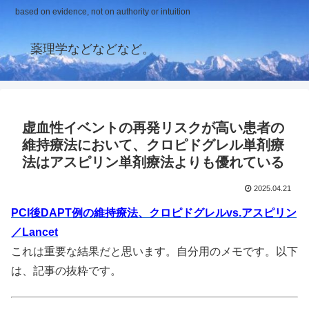
based on evidence, not on authority or intuition
薬理学などなどなど。
虚血性イベントの再発リスクが高い患者の
維持療法において、クロピドグレル単剤療
法はアスピリン単剤療法よりも優れている
2025.04.21
PCI後DAPT例の維持療法、クロピドグレルvs.アスピリン
／Lancet
これは重要な結果だと思います。自分用のメモです。以下
は、記事の抜粋です。