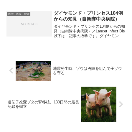
治療で「分子標的薬」と呼ばれる新しい
タイプの薬が続々と登場している。がん
細胞だけで過剰に働いている分子や、増
ダイヤモンド・プリンセス104例
医学・医療・健康
殖や転移にかかわる分子を...
からの知見（自衛隊中央病院）
ダイヤモンド・プリンセス104例からの知
見（自衛隊中央病院）／Lancet Infect Dis
以下は、記事の抜粋です。ダイヤモン
ド・プリンセス号から搬送された新型コ
ロナウイルス感染症（COVID-19）と診断
された104例について臨床的特...
地震発生時、ゾウは円陣を組んで子ゾウ
を守る
遺伝子改変ブタの腎移植、130日間の最長
記録を樹立