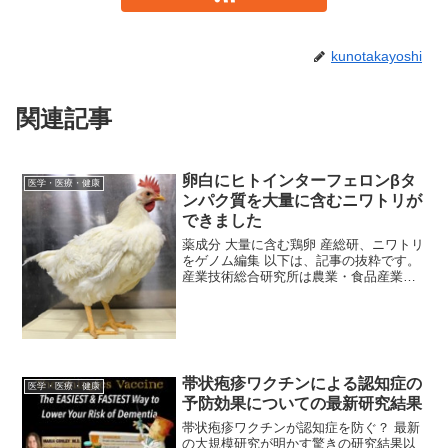
kunotakayoshi
関連記事
卵白にヒトインターフェロンβタ
医学・医療・健康
ンパク質を大量に含むニワトリが
できました
薬成分 大量に含む鶏卵 産総研、ニワトリ
をゲノム編集 以下は、記事の抜粋です。
産業技術総合研究所は農業・食品産業技
術総合研究機構と共同で、遺伝子を効率
よく改変する技術「ゲノム編集」を使
い、薬の成分を大量に含んだ卵を産むニ
ワトリを作った。卵白...
帯状疱疹ワクチンによる認知症の
医学・医療・健康
予防効果についての最新研究結果
帯状疱疹ワクチンが認知症を防ぐ？ 最新
の大規模研究が明かす驚きの研究結果以