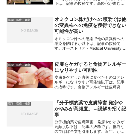
下は、記事の抜粋です。高齢化が進む現
在、認知症は誰にとっても無関係ではな
い重大な健康課題となっています。2050
年までに世界の認知症患者数は1億5,000
オミクロン株だけへの感染では他
医学・医療・健康
万人を超える...
の変異株への免疫を獲得できない
可能性が高い
オミクロン株への感染で他の変異株への
感染を防げるか以下は、記事の抜粋で
す。オーストリア・Medical University of
InnsbruckのAnnika Rossler氏らは、オミ
クロンBA.1株に感染した人の回復後の血
清サンプ...
皮膚をケガすると食物アレルギー
医学・医療・健康
になりやすい可能性
皮膚をケガした直後に食べたものはアレ
ルギーになりやすい可能性以下は、記事
の抜粋です。食物アレルギーは皮膚炎な
どの皮膚疾患を持つ人に多く見られるこ
とが過去の研究で判明していました。イ
ェール大学のダニエル・A・ワイズマン氏
「分子標的薬で皮膚障害 発疹や
医学・医療・健康
やイザベラ・ブラウン・...
かゆみが高頻度」→誤解を招く記
事
分子標的薬で皮膚障害 発疹やかゆみが
高頻度以下は、記事の抜粋です。批判な
のでほぼ全文を引用します。近年、がん