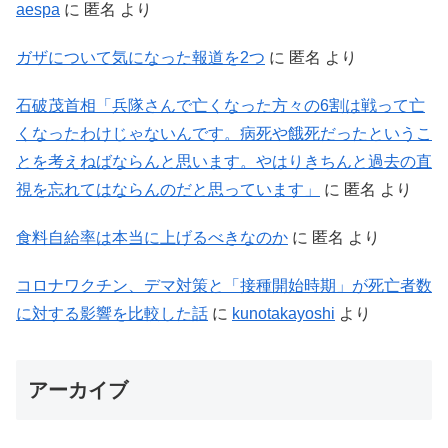
aespa
に
匿名
より
ガザについて気になった報道を2つ
に
匿名
より
石破茂首相「兵隊さんで亡くなった方々の6割は戦って亡
くなったわけじゃないんです。病死や餓死だったというこ
とを考えねばならんと思います。やはりきちんと過去の直
視を忘れてはならんのだと思っています」
に
匿名
より
食料自給率は本当に上げるべきなのか
に
匿名
より
コロナワクチン、デマ対策と「接種開始時期」が死亡者数
に対する影響を比較した話
に
kunotakayoshi
より
アーカイブ