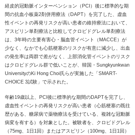
経皮的冠動脈インターベンション（PCI）後に標準的な期
間の抗血小板薬2剤併用療法（DAPT）を完了した、虚血
性イベントの再発リスクが高い患者の維持療法において、
アスピリン単剤療法と比較してクロピドグレル単剤療法
は、3年時の主要有害心・脳血管イベント（MACCE）が
少なく、なかでも心筋梗塞のリスクが有意に減少し、出血
の発生率は両群で差がなく、上部消化管イベントのリスク
はクロピドグレル群で低いことが、韓国・Sungkyunkwan
UniversityのKi Hong Choi氏らが実施した「SMART-
CHOICE 3試験」で示された。
年齢19歳以上、PCI後に標準的な期間のDAPTを完了し、
虚血性イベントの再発リスクが高い患者（心筋梗塞の既往
歴がある、糖尿病で薬物療法を受けている、複雑な冠動脈
病変を有する）を対象とした。被験者を、クロピドグレル
（75mg、1日1回）またはアスピリン（100mg、1日1回）