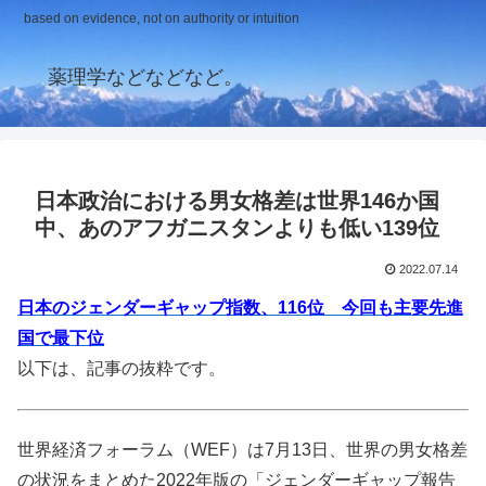
based on evidence, not on authority or intuition
薬理学などなどなど。
日本政治における男女格差は世界146か国
中、あのアフガニスタンよりも低い139位
2022.07.14
日本のジェンダーギャップ指数、116位 今回も主要先進
国で最下位
以下は、記事の抜粋です。
世界経済フォーラム（WEF）は7月13日、世界の男女格差
の状況をまとめた2022年版の「ジェンダーギャップ報告