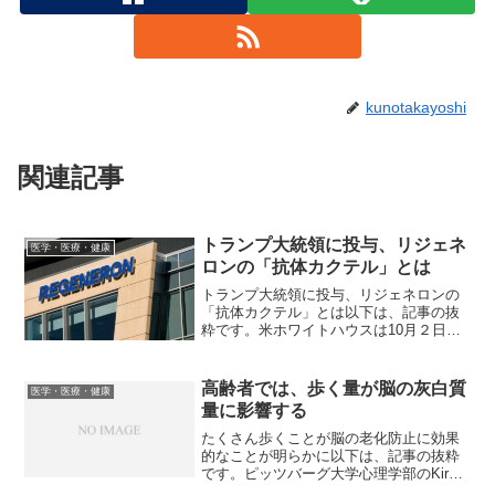
kunotakayoshi
関連記事
トランプ大統領に投与、リジェネ
医学・医療・健康
ロンの「抗体カクテル」とは
トランプ大統領に投与、リジェネロンの
「抗体カクテル」とは以下は、記事の抜
粋です。米ホワイトハウスは10月２日、
新型コロナウイルスに感染したトランプ
大統領に対し、医師団が米製薬大手リジ
ェネロンの抗体治療薬８グラムを投与し
高齢者では、歩く量が脳の灰白質
医学・医療・健康
たことを明らかにした。...
量に影響する
たくさん歩くことが脳の老化防止に効果
的なことが明らかに以下は、記事の抜粋
です。ピッツバーグ大学心理学部のKirk
Erickson准教授らは、299人の被験者を対