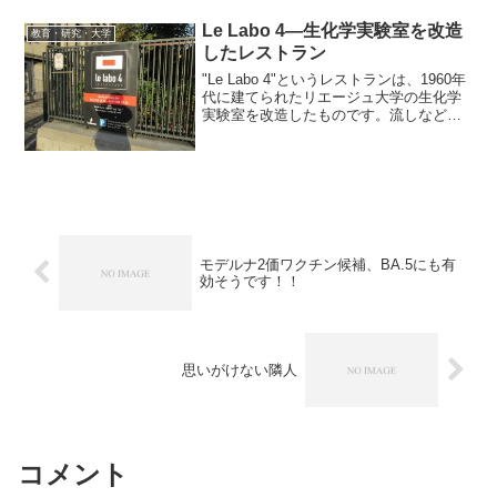
品の要約です。父が、逮捕された。自宅
には家宅捜索が入った。毎日「いってき
Le Labo 4―生化学実験室を改造
教育・研究・大学
ます」と「ただいま」を繰り...
したレストラン
"Le Labo 4"というレストランは、1960年
代に建てられたリエージュ大学の生化学
実験室を改造したものです。流しなどの
設備とブンゼンバーナーなどの実験器具
をそのまま残し、実験ベンチの間にモダ
ンなテーブルと椅子を配置しています。
入り口の...
モデルナ2価ワクチン候補、BA.5にも有
効そうです！！
思いがけない隣人
コメント