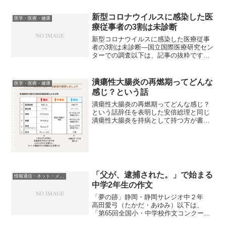
象とした13年間に及ぶ調査で、身体的活
動と灰白質の体積や認識機能障害の関係
新型コロナウイルスに感染した医
医学・医療・健康
につ...
療従事者の3割は未診断
新型コロナウイルスに感染した医療従事
者の3割は未診断―国立国際医療研究セン
ターでの調査以下は、記事の抜粋です。
国立国際医療研究センターの職員を対象
とする血清疫学調査の結果、2022年12月
時点で4割近くの職員がこれまでに新型コ
潰瘍性大腸炎の再燃期ってどんな
医学・医療・健康
ロナウイルスに...
感じ？という話
潰瘍性大腸炎の再燃期ってどんな感じ？
という話辞任を表明した安倍総理と同じ
潰瘍性大腸炎を持病として持つ方が書い
たと思われる記事です。病気についての
記載には問題がないと思いますので、以
下に抜粋を紹介します。潰瘍性大腸炎と
は？大腸に潰瘍やびらんが...
「父が、逮捕された。」で始まる
情報通信・ネット・メディア
中学2年生の作文
「夢の跡」静岡・静岡サレジオ中２年
高田愛弓（たかだ・あゆみ）以下は、
「第65回全国小・中学校作文コンクー
ル」中学校の部の文部科学大臣賞受賞作