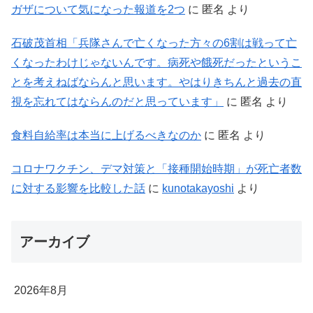
ガザについて気になった報道を2つ
に
匿名
より
石破茂首相「兵隊さんで亡くなった方々の6割は戦って亡
くなったわけじゃないんです。病死や餓死だったというこ
とを考えねばならんと思います。やはりきちんと過去の直
視を忘れてはならんのだと思っています」
に
匿名
より
食料自給率は本当に上げるべきなのか
に
匿名
より
コロナワクチン、デマ対策と「接種開始時期」が死亡者数
に対する影響を比較した話
に
kunotakayoshi
より
アーカイブ
2026年8月