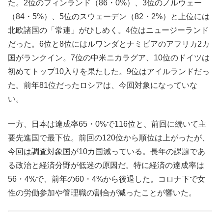
た。2位のフィンランド（86・0%）、3位のノルウェー
（84・5%）、5位のスウェーデン（82・2%）と上位には
北欧諸国の「常連」がひしめく。4位はニュージーランド
だった。6位と8位にはルワンダとナミビアのアフリカ2カ
国がランクイン。7位の中米ニカラグア、10位のドイツは
初めてトップ10入りを果たした。9位はアイルランドだっ
た。前年81位だったロシアは、今回対象になっていな
い。
一方、日本は達成率65・0%で116位と、前回に続いて主
要先進国で最下位。前回の120位から順位は上がったが、
今回は調査対象国が10カ国減っている。長年の課題であ
る政治と経済分野が低迷の原因だ。特に経済の達成率は
56・4%で、前年の60・4%から後退した。コロナ下で女
性の労働参加や管理職の割合が減ったことが響いた。