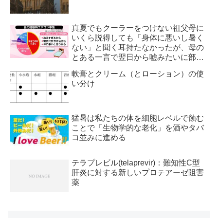
真夏でもクーラーをつけない祖父母に
いくら説得しても「身体に悪いし暑く
ない」と聞く耳持たなかったが、母の
とある一言で翌日から嘘みたいに部屋
が冷えるようになった
軟膏とクリーム（とローション）の使
い分け
猛暑は私たちの体を細胞レベルで蝕む
ことで「生物学的な老化」を酒やタバ
コ並みに進める
テラプレビル(telaprevir)：難知性C型
肝炎に対する新しいプロテアーゼ阻害
薬